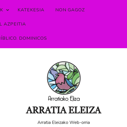
K
KATEKESIA
NON GAGOZ
 AZPEITIA
ÍBLICO. DOMINICOS
ARRATIA ELEIZA
Arratia Eleizako Web-orria