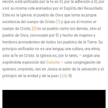
nación; está unificado por la fe en Él, por la adhesión a Él, por
vivir su misma vida animados por el Espíritu del Resucitado.
Esta es la Iglesia: el pueblo de Dios que toma su propia
existencia del cuerpo de Cristo
[1]
y que es él mismo el
cuerpo de Cristo;
[2]
no un pueblo como los demás, sino el
pueblo de Dios, convocado por Él y hecho de mujeres y
hombres procedentes de todos los pueblos de la Tierra. Su
principio unificador no es una lengua, una cultura, una etnia,
sino la fe en Cristo: la Iglesia es, por lo tanto, – según una
espléndida expresión del
Concilio
– «una congregación de
quienes, creyendo, ven en Jesús al autor de la salvación y el
principio de la unidad y de la paz» (
LG
, 9)