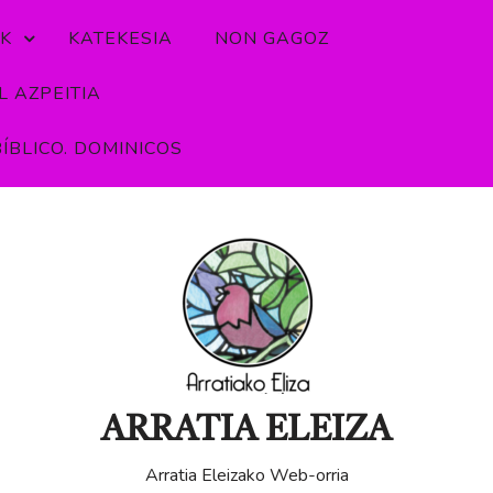
K
KATEKESIA
NON GAGOZ
 AZPEITIA
ÍBLICO. DOMINICOS
ARRATIA ELEIZA
Arratia Eleizako Web-orria