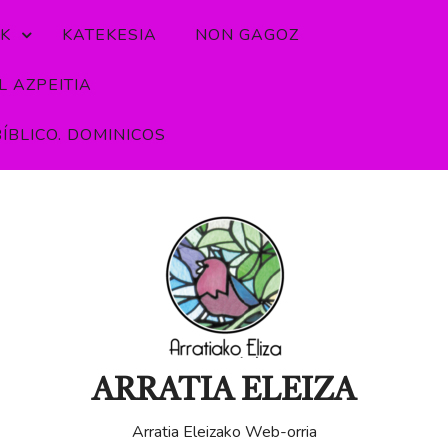
K
KATEKESIA
NON GAGOZ
 AZPEITIA
ÍBLICO. DOMINICOS
ARRATIA ELEIZA
Arratia Eleizako Web-orria