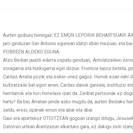
Aurten goiburu honegaz: EZ EMON LEPORIK BEHARTSUARI Ait
jarri ginduzan San Antonio egunean idatzi eban mezuan, eta bai
POBREEN ALDEKO EGUNA.
Atzo Bedian jaialdi ederra ospatu genduan,. Antolatzaileei zori
zoragarria eta hunkigarria egin dozue. Frontoia lepoz beteta, gi
Caritas Arratia pozik eta esker-onez gagoz. Horrek esan nahi d
bultzatzaile bat egon arren, Caritas danok gareala, instituzio e
herritarrok eta hori horrelaxe izan da. Zenbat pertsonak ez dog
hartu? Ba bai, Arratian jende asko mugitu da, aurten Bediako herr
saldu, erosi, opariak emon eta abar eta abar.
Gaur era apartekoz OTOITZEAN gogoan izango ditugu, Jesusek 
Datorren urtean Arantzazun alkartuko gara, ez dakigu zein izan