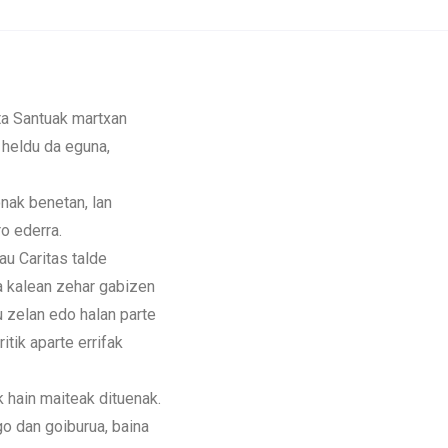
a Santuak martxan
 heldu da eguna,
onak benetan, lan
ro ederra.
au Caritas talde
ta kalean zehar gabizen
u zelan edo halan parte
itik aparte errifak
hain maiteak dituenak.
go dan goiburua, baina