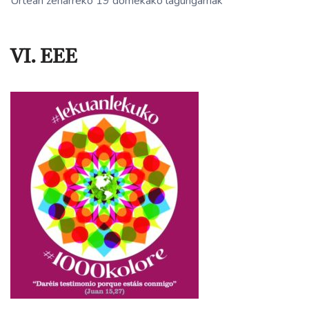
Urtean zeharreko 19 domekako lagungarriak
VI. EEE