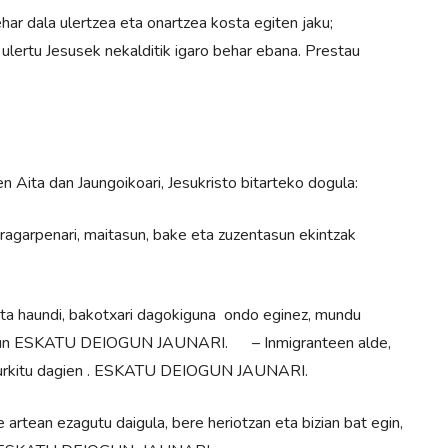
har dala ulertzea eta onartzea kosta egiten jaku;
 ulertu Jesusek nekalditik igaro behar ebana. Prestau
 Aita dan Jaungoikoari, Jesukristo bitarteko dogula:
iragarpenari, maitasun, bake eta zuzentasun ekintzak
i eta haundi, bakotxari dagokiguna ondo eginez, mundu
agigun ESKATU DEIOGUN JAUNARI. – Inmigranteen alde,
za aurkitu dagien . ESKATU DEIOGUN JAUNARI.
artean ezagutu daigula, bere heriotzan eta bizian bat egin,