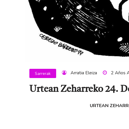
Arratia Eleiza
2 Años 
Sarrerak
Urtean Zeharreko 24. 
URTEAN ZEHARRE