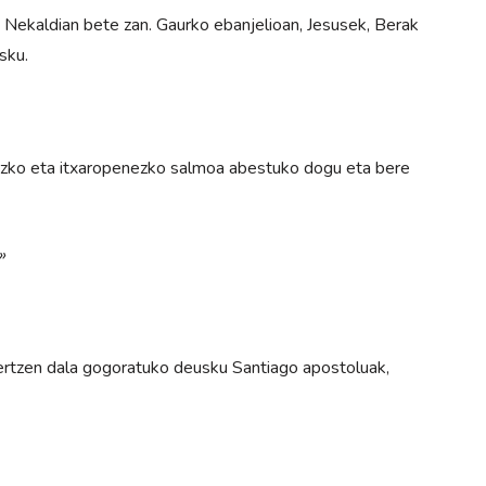
 Nekaldian bete zan. Gaurko ebanjelioan, Jesusek, Berak
sku.
ezko eta itxaropenezko salmoa abestuko dogu eta bere
»
gertzen dala gogoratuko deusku Santiago apostoluak,