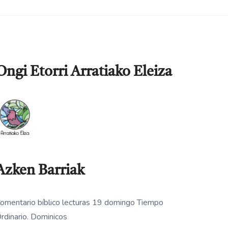
Ongi Etorri Arratiako Eleiza
Azken Barriak
omentario bíblico lecturas 19 domingo Tiempo
rdinario. Dominicos