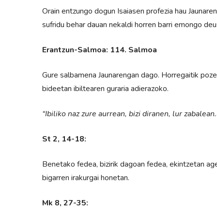
Orain entzungo dogun Isaiasen profezia hau Jaunaren
sufridu behar dauan nekaldi horren barri emongo deu
Erantzun-Salmoa: 114. Salmoa
Gure salbamena Jaunarengan dago. Horregaitik poz
bideetan ibiltearen guraria adierazoko.
“Ibiliko naz zure aurrean, bizi diranen, lur zabalean.
St 2, 14-18:
Benetako fedea, bizirik dagoan fedea, ekintzetan a
bigarren irakurgai honetan.
Mk 8, 27-35: