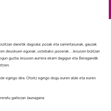
bizitzan danetik dagoala: pozak eta samintasunak, gauzak
ten deuskuen egunak, ustebako jazoerak… Jesusen bizitzan
dogun guztia Jesusen aurrera ekarri dagigun eta Beragandik
itzen.
de egingo dira. Otoitz egingo dogu euren alde eta euren
eratu gaitezan Jaunagana.