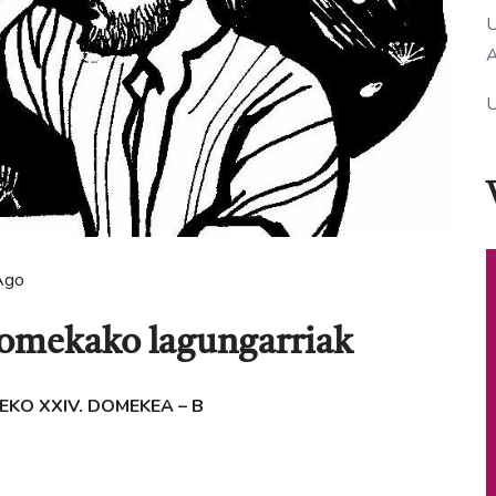
U
A
U
Ago
Domekako lagungarriak
KO XXIV. DOMEKEA – B