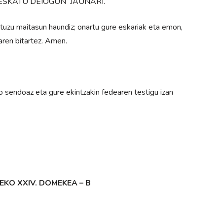
ula. ESKATU DEIOGUN JAUNARI.
tuzu maitasun haundiz; onartu gure eskariak eta emon,
aren bitartez. Amen.
o sendoaz eta gure ekintzakin fedearen testigu izan
KO XXIV. DOMEKEA – B