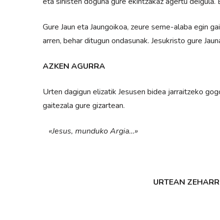
eta sinisten doguna gure ekintzakaz agertu deig
Gure Jaun eta Jaungoikoa, zeure seme-alaba egin gai
arren, behar ditugun ondasunak. Jesukristo gure Jaun
AZKEN AGURRA
Urten dagigun elizatik Jesusen bidea jarraitzeko gog
gaitezala gure gizartean.
«Jesus, munduko Argia…»
URTEAN ZEHARRE