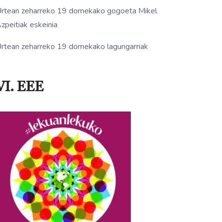
rtean zeharreko 19 domekako gogoeta Mikel
zpeitiak eskeinia
rtean zeharreko 19 domekako lagungarriak
VI. EEE