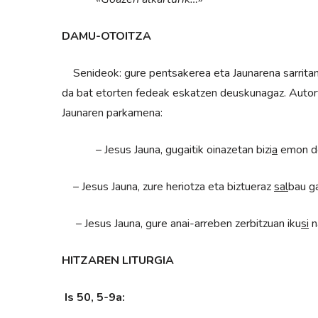
DAMU-OTOITZA
Senideok: gure pentsakerea eta Jaunarena sarritan 
da bat etorten fedeak eskatzen deuskunagaz. Autor
Jaunaren parkamena:
– Jesus Jauna, gugaitik oinazetan bizi
a
emon d
– Jesus Jauna, zure heriotza eta biztueraz
sal
bau g
– Jesus Jauna, gure anai-arreben zerbitzuan iku
si
n
HITZAREN LITURGIA
Is 50, 5-9a: