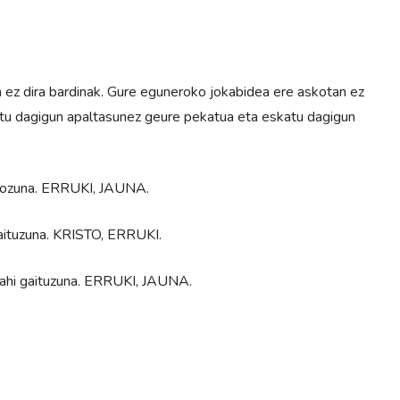
ez dira bardinak. Gure eguneroko jokabidea ere askotan ez
tu dagigun apaltasunez geure pekatua eta eskatu dagigun
ozuna. ERRUKI, JAUNA.
aituzuna. KRISTO, ERRUKI.
ahi gaituzuna. ERRUKI, JAUNA.