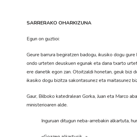
SARRERAKO OHARKIZUNA
Egun on guztioi:
Geure barrura begiratzen badogu, ikusiko dogu gure 
ondo urteten deuskuen egunak eta dana txarto urte
ere danetik egon zan. Otoitzaldi honetan, geuk bizi 
ikasiko dogu bizitza sakontasunez eta maitasunez biz
Gaur, Bilboko katedralean Gorka, Juan eta Marco aba
ministerioaren alde.
Inguruan ditugun neba-arrebakin alkartuta, hurr
«Goazen alkarturik…»