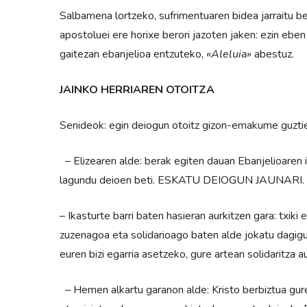
Salbamena lortzeko, sufrimentuaren bidea jarraitu be
apostoluei ere horixe berori jazoten jaken: ezin eben
gaitezan ebanjelioa entzuteko,
«Aleluia»
abestuz.
JAINKO HERRIAREN OTOITZA
Senideok: egin deiogun otoitz gizon-emakume guztien
– Elizearen alde: berak egiten dauan Ebanjelioaren 
lagundu deioen beti. ESKATU DEIOGUN JAUNARI.
– Ikasturte barri baten hasieran aurkitzen gara: txik
zuzenagoa eta solidarioago baten alde jokatu d
euren bizi egarria asetzeko, gure artean solidarit
– Hemen alkartu garanon alde: Kristo berbiztua gure 