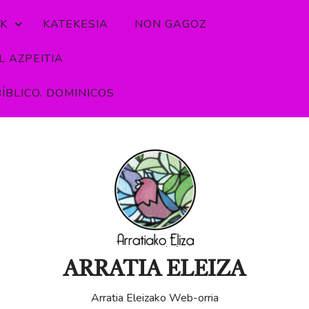
K
KATEKESIA
NON GAGOZ
 AZPEITIA
ÍBLICO. DOMINICOS
ARRATIA ELEIZA
Arratia Eleizako Web-orria