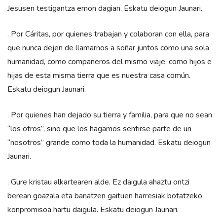
Jesusen testigantza emon dagian. Eskatu deiogun Jaunari.
. Por Cáritas, por quienes trabajan y colaboran con ella, para
que nunca dejen de llamarnos a soñar juntos como una sola
humanidad, como compañeros del mismo viaje, como hijos e
hijas de esta misma tierra que es nuestra casa común.
Eskatu deiogun Jaunari.
. Por quienes han dejado su tierra y familia, para que no sean
“los otros”, sino que los hagamos sentirse parte de un
“nosotros” grande como toda la humanidad. Eskatu deiogun
Jaunari.
. Gure kristau alkartearen alde. Ez daigula ahaztu ontzi
berean goazala eta banatzen gaituen harresiak botatzeko
konpromisoa hartu daigula. Eskatu deiogun Jaunari.