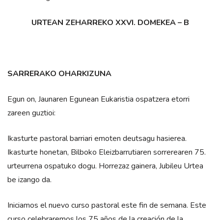
URTEAN ZEHARREKO XXVI. DOMEKEA – B
SARRERAKO OHARKIZUNA
Egun on, Jaunaren Egunean Eukaristia ospatzera etorri
zareen guztioi:
Ikasturte pastoral barriari emoten deutsagu hasierea.
Ikasturte honetan, Bilboko Eleizbarrutiaren sorrerearen 75.
urteurrena ospatuko dogu. Horrezaz gainera, Jubileu Urtea
be izango da.
Iniciamos el nuevo curso pastoral este fin de semana. Este
curso celebraremos los 75 años de la creación de la