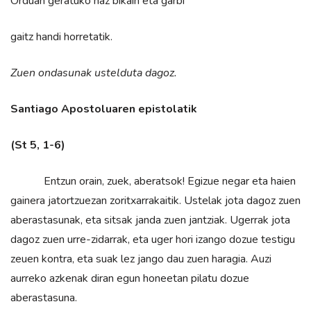
Orduan geratuko naz bikain eta garbi
gaitz handi horretatik.
Zuen ondasunak ustelduta dagoz.
Santiago Apostoluaren epistolatik
(St 5, 1-6)
Entzun orain, zuek, aberatsok! Egizue negar eta haien
gainera jatortzuezan zoritxarrakaitik. Ustelak jota dagoz zuen
aberastasunak, eta sitsak janda zuen jantziak. Ugerrak jota
dagoz zuen urre-zidarrak, eta uger hori izango dozue testigu
zeuen kontra, eta suak lez jango dau zuen haragia. Auzi
aurreko azkenak diran egun honeetan pilatu dozue
aberastasuna.