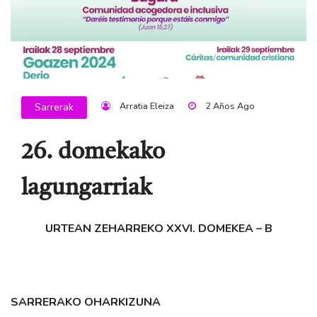
Arratia Eleiza
2 Años Ago
Sarrerak
26. domekako
lagungarriak
URTEAN ZEHARREKO XXVI. DOMEKEA – B
SARRERAKO OHARKIZUNA