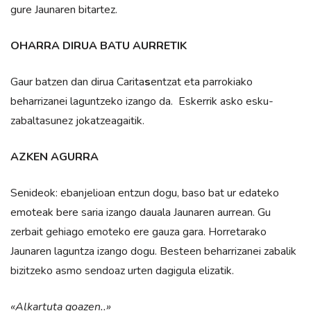
gure Jaunaren bitartez.
OHARRA DIRUA BATU AURRETIK
Gaur batzen dan dirua Carita
s
entzat eta parrokiako
beharrizanei laguntzeko izango da. Eskerrik asko esku-
zabaltasunez jokatzeagaitik.
AZKEN AGURRA
Senideok: ebanjelioan entzun dogu, baso bat ur edateko
emoteak bere saria izango dauala Jaunaren aurrean. Gu
zerbait gehiago emoteko ere gauza gara. Horretarako
Jaunaren laguntza izango dogu. Besteen beharrizanei zabalik
bizitzeko asmo sendoaz urten dagigula elizatik.
«Alkartuta goazen..»