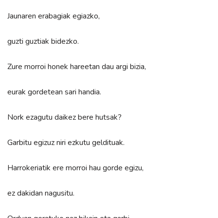
Jaunaren erabagiak egiazko,
guzti guztiak bidezko.
Zure morroi honek hareetan dau argi bizia,
eurak gordetean sari handia.
Nork ezagutu daikez bere hutsak?
Garbitu egizuz niri ezkutu geldituak.
Harrokeriatik ere morroi hau gorde egizu,
ez dakidan nagusitu.