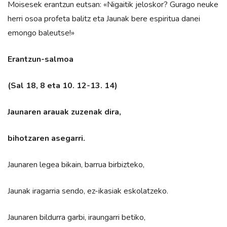
Moisesek erantzun eutsan: «Nigaitik jeloskor? Gurago neuke
herri osoa profeta balitz eta Jaunak bere espiritua danei
emongo baleutse!»
Erantzun-salmoa
(Sal 18, 8 eta 10. 12-13. 14)
Jaunaren arauak zuzenak dira,
bihotzaren asegarri.
Jaunaren legea bikain, barrua birbizteko,
Jaunak iragarria sendo, ez-ikasiak eskolatzeko.
Jaunaren bildurra garbi, iraungarri betiko,