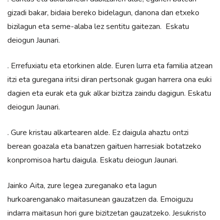
gizadi bakar, bidaia bereko bidelagun, danona dan etxeko
bizilagun eta seme-alaba lez sentitu gaitezan. Eskatu
deiogun Jaunari.
. Errefuxiatu eta etorkinen alde. Euren lurra eta familia atzean
itzi eta guregana iritsi diran pertsonak gugan harrera ona euki
dagien eta eurak eta guk alkar bizitza zaindu dagigun. Eskatu
deiogun Jaunari.
. Gure kristau alkartearen alde. Ez daigula ahaztu ontzi
berean goazala eta banatzen gaituen harresiak botatzeko
konpromisoa hartu daigula. Eskatu deiogun Jaunari.
Jainko Aita, zure legea zureganako eta lagun
hurkoarenganako maitasunean gauzatzen da. Emoiguzu
indarra maitasun hori gure bizitzetan gauzatzeko. Jesukristo