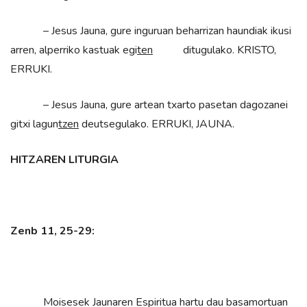
– Jesus Jauna, gure inguruan beharrizan haundiak ikusi
arren, alperriko kastuak egi
ten
ditugulako. KRISTO,
ERRUKI.
– Jesus Jauna, gure artean txarto pasetan dagozanei
gitxi lagun
tzen
deutsegulako. ERRUKI, JAUNA.
HITZAREN LITURGIA
Zenb 11, 25-29:
Moisesek Jaunaren Espiritua hartu dau basamortuan