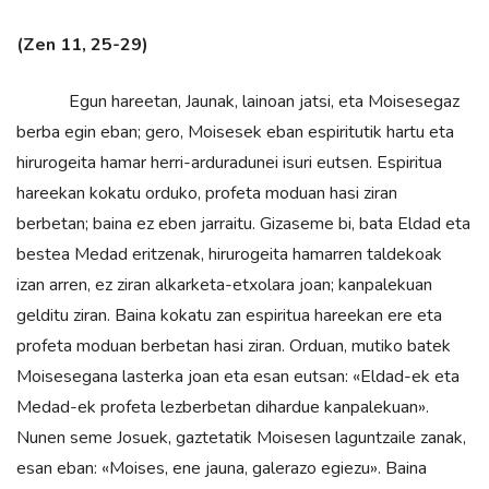
(Zen 11, 25-29)
Egun hareetan, Jaunak, lainoan jatsi, eta Moisesegaz
berba egin eban; gero, Moisesek eban espiritutik hartu eta
hirurogeita hamar herri-arduradunei isuri eutsen. Espiritua
hareekan kokatu orduko, profeta moduan hasi ziran
berbetan; baina ez eben jarraitu. Gizaseme bi, bata Eldad eta
bestea Medad eritzenak, hirurogeita hamarren taldekoak
izan arren, ez ziran alkarketa-etxolara joan; kanpalekuan
gelditu ziran. Baina kokatu zan espiritua hareekan ere eta
profeta moduan berbetan hasi ziran. Orduan, mutiko batek
Moisesegana lasterka joan eta esan eutsan: «Eldad-ek eta
Medad-ek profeta lezberbetan dihardue kanpalekuan».
Nunen seme Josuek, gaztetatik Moisesen laguntzaile zanak,
esan eban: «Moises, ene jauna, galerazo egiezu». Baina