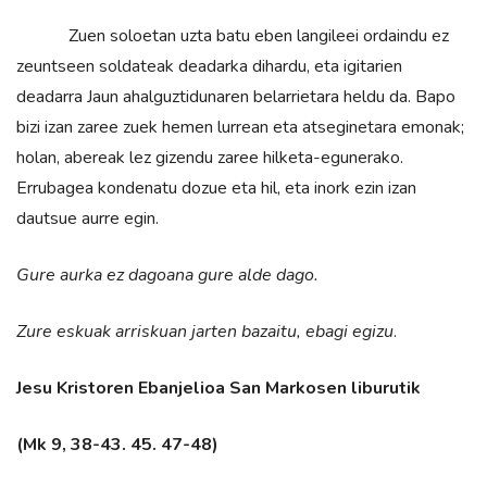
Zuen soloetan uzta batu eben langileei ordaindu ez
zeuntseen soldateak deadarka dihardu, eta igitarien
deadarra Jaun ahalguztidunaren belarrietara heldu da. Bapo
bizi izan zaree zuek hemen lurrean eta atseginetara emonak;
holan, abereak lez gizendu zaree hilketa-egunerako.
Errubagea kondenatu dozue eta hil, eta inork ezin izan
dautsue aurre egin.
Gure aurka ez dagoana gure alde dago.
Zure eskuak arriskuan jarten bazaitu, ebagi egizu
.
Jesu Kristoren Ebanjelioa San Markosen liburutik
(Mk 9, 38-43. 45. 47-48)