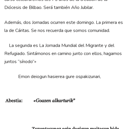
Diócesis de Bilbao. Será también Año Jubilar.
Además, dos Jornadas ocurren este domingo. La primera es
la de Cáritas. Se nos recuerda que somos comunidad.
La segunda es La Jornada Mundial del Migrante y del
Refugiado. Sintámonos en camino junto con ellos, hagamos
juntos “sínodo”»
Emon deiogun hasierea gure ospakizunari,
Abestia:
«Goazen alkarturik”