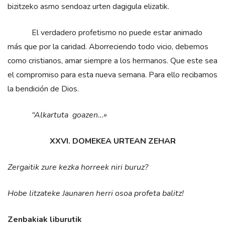
bizitzeko asmo sendoaz urten dagigula elizatik.
El verdadero profetismo no puede estar animado
más que por la caridad. Aborreciendo todo vicio, debemos
como cristianos, amar siempre a los hermanos. Que este sea
el compromiso para esta nueva semana. Para ello recibamos
la bendición de Dios.
“Alkartuta goazen…»
XXVI. DOMEKEA URTEAN ZEHAR
Zergaitik zure kezka horreek niri buruz?
Hobe litzateke Jaunaren herri osoa profeta balitz!
Zenbakiak liburutik