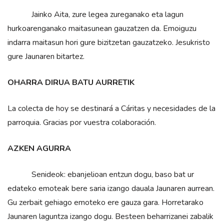
Jainko Aita, zure legea zureganako eta lagun
hurkoarenganako maitasunean gauzatzen da. Emoiguzu
indarra maitasun hori gure bizitzetan gauzatzeko. Jesukristo
gure Jaunaren bitartez.
OHARRA DIRUA BATU AURRETIK
La colecta de hoy se destinará a Cáritas y necesidades de la
parroquia. Gracias por vuestra colaboración.
AZKEN AGURRA
Senideok: ebanjelioan entzun dogu, baso bat ur
edateko emoteak bere saria izango dauala Jaunaren aurrean.
Gu zerbait gehiago emoteko ere gauza gara. Horretarako
Jaunaren laguntza izango dogu. Besteen beharrizanei zabalik