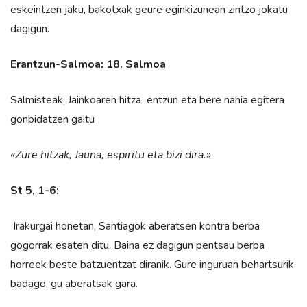
eskeintzen jaku, bakotxak geure eginkizunean zintzo jokatu
dagigun.
Erantzun-Salmoa: 18. Salmoa
Salmisteak, Jainkoaren hitza entzun eta bere nahia egitera
gonbidatzen gaitu
«Zure hitzak, Jauna, espiritu eta bizi dira.»
St 5, 1-6:
Irakurgai honetan, Santiagok aberatsen kontra berba
gogorrak esaten ditu. Baina ez dagigun pentsau berba
horreek beste batzuentzat diranik. Gure inguruan behartsurik
badago, gu aberatsak gara.