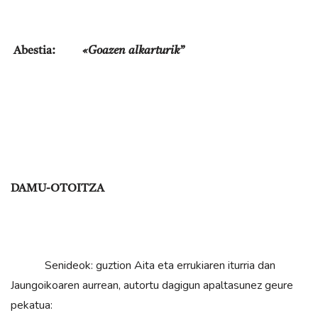
Abestia:
«Goazen alkarturik”
DAMU-OTOITZA
Senideok: guztion Aita eta errukiaren iturria dan
Jaungoikoaren aurrean, autortu dagigun apaltasunez geure
pekatua: