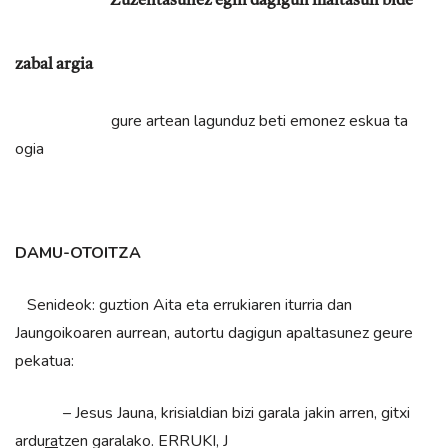
Zuzentasunez egin dagigun maitasun bide
zabal argia
gure artean lagunduz beti emonez eskua ta
ogia
DAMU-OTOITZA
Senideok: guztion Aita eta errukiaren iturria dan
Jaungoikoaren aurrean, autortu dagigun apaltasunez geure
pekatua:
– Jesus Jauna, krisialdian bizi garala jakin arren, gitxi
ardu
ra
tzen garalako. ERRUKI, J