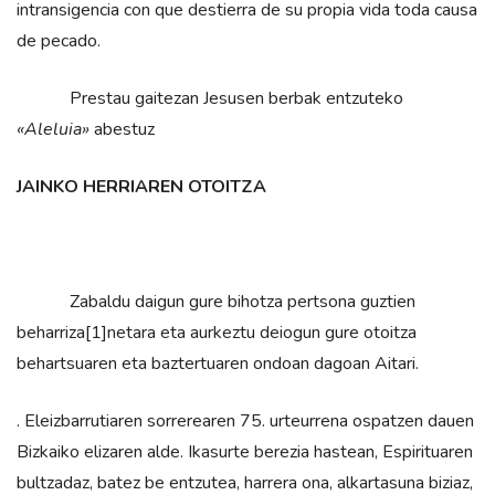
intransigencia con que destierra de su propia vida toda causa
de pecado.
Prestau gaitezan Jesusen berbak entzuteko
«Aleluia»
abestuz
JAINKO HERRIAREN OTOITZA
Zabaldu daigun gure bihotza pertsona guztien
beharriza[1]netara eta aurkeztu deiogun gure otoitza
behartsuaren eta baztertuaren ondoan dagoan Aitari.
. Eleizbarrutiaren sorrerearen 75. urteurrena ospatzen dauen
Bizkaiko elizaren alde. Ikasurte berezia hastean, Espirituaren
bultzadaz, batez be entzutea, harrera ona, alkartasuna biziaz,