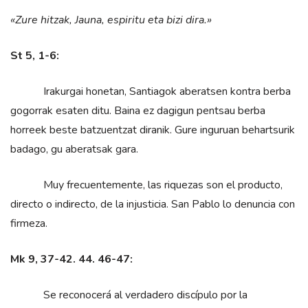
«Zure hitzak, Jauna, espiritu eta bizi dira.»
St 5, 1-6:
Irakurgai honetan, Santiagok aberatsen kontra berba
gogorrak esaten ditu. Baina ez dagigun pentsau berba
horreek beste batzuentzat diranik. Gure inguruan behartsurik
badago, gu aberatsak gara.
Muy frecuentemente, las riquezas son el producto,
directo o indirecto, de la injusticia. San Pablo lo denuncia con
firmeza.
Mk 9, 37-42. 44. 46-47:
Se reconocerá al verdadero discípulo por la