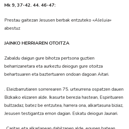
Mk 9, 37-42. 44. 46-47:
Prestau gaitezan Jesusen berbak entzuteko
«Aleluia»
abestuz
JAINKO HERRIAREN OTOITZA
Zabaldu daigun gure bihotza pertsona guztien
beharrizanetara eta aurkeztu deiogun gure otoitza
behartsuaren eta baztertuaren ondoan dagoan Aitari.
. Eleizbarrutiaren sorrerearen 75. urteurrena ospatzen dauen
Bizkaiko elizaren alde. Ikasurte berezia hastean, Espirituaren
bultzadaz, batez be entzutea, harrera ona, alkartasuna biziaz,
Jesusen testigantza emon dagian. Eskatu deiogun Jaunari.
. Caritas eta alkarlanean dabilzanen alde, egunen batean