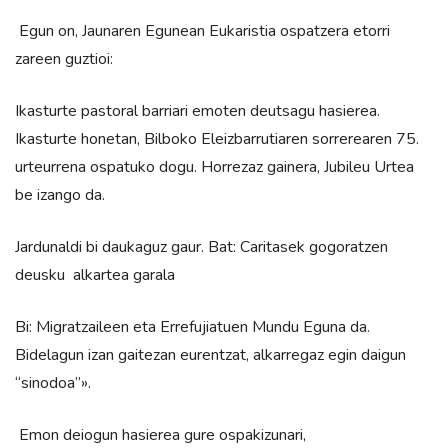
Egun on, Jaunaren Egunean Eukaristia ospatzera etorri
zareen guztioi:
Ikasturte pastoral barriari emoten deutsagu hasierea.
Ikasturte honetan, Bilboko Eleizbarrutiaren sorrerearen 75.
urteurrena ospatuko dogu. Horrezaz gainera, Jubileu Urtea
be izango da.
Jardunaldi bi daukaguz gaur. Bat: Caritasek gogoratzen
deusku alkartea garala
Bi: Migratzaileen eta Errefujiatuen Mundu Eguna da.
Bidelagun izan gaitezan eurentzat, alkarregaz egin daigun
“sinodoa”».
Emon deiogun hasierea gure ospakizunari,