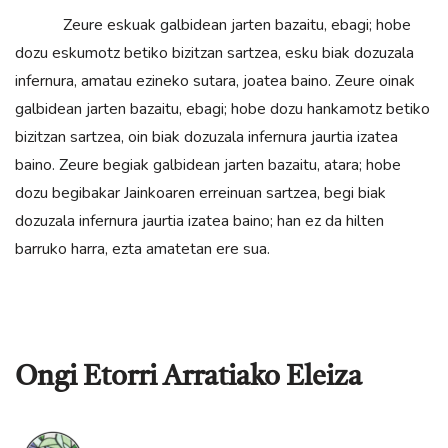
Zeure eskuak galbidean jarten bazaitu, ebagi; hobe
dozu eskumotz betiko bizitzan sartzea, esku biak dozuzala
infernura, amatau ezineko sutara, joatea baino. Zeure oinak
galbidean jarten bazaitu, ebagi; hobe dozu hankamotz betiko
bizitzan sartzea, oin biak dozuzala infernura jaurtia izatea
baino. Zeure begiak galbidean jarten bazaitu, atara; hobe
dozu begibakar Jainkoaren erreinuan sartzea, begi biak
dozuzala infernura jaurtia izatea baino; han ez da hilten
barruko harra, ezta amatetan ere sua.
Ongi Etorri Arratiako Eleiza