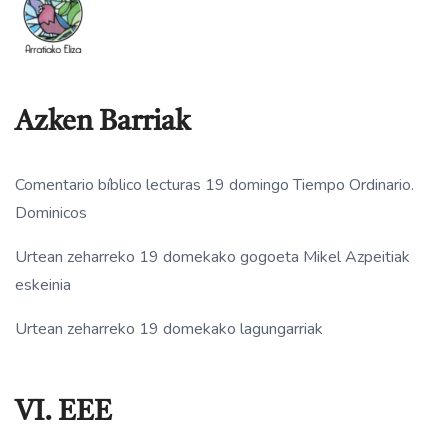
Azken Barriak
Comentario bíblico lecturas 19 domingo Tiempo Ordinario.
Dominicos
Urtean zeharreko 19 domekako gogoeta Mikel Azpeitiak
eskeinia
Urtean zeharreko 19 domekako lagungarriak
VI. EEE