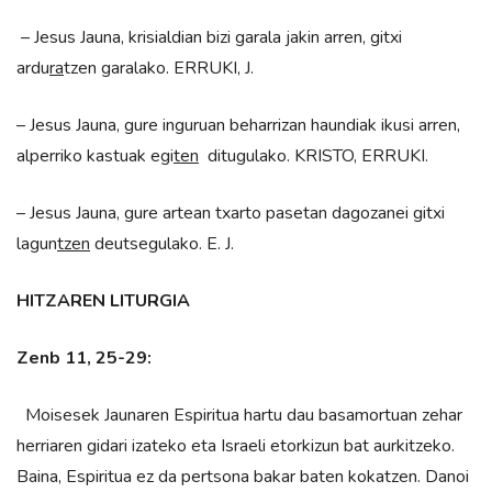
– Jesus Jauna, krisialdian bizi garala jakin arren, gitxi
ardu
ra
tzen garalako. ERRUKI, J.
– Jesus Jauna, gure inguruan beharrizan haundiak ikusi arren,
alperriko kastuak egi
ten
ditugulako. KRISTO, ERRUKI.
– Jesus Jauna, gure artean txarto pasetan dagozanei gitxi
lagun
tzen
deutsegulako. E. J.
HITZAREN LITURGIA
Zenb 11, 25-29:
Moisesek Jaunaren Espiritua hartu dau basamortuan zehar
herriaren gidari izateko eta Israeli etorkizun bat aurkitzeko.
Baina, Espiritua ez da pertsona bakar baten kokatzen. Danoi