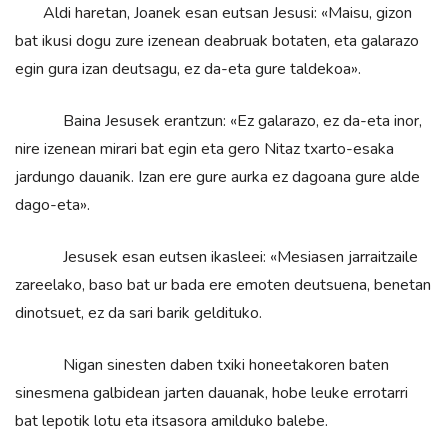
Aldi haretan, Joanek esan eutsan Jesusi: «Maisu, gizon
bat ikusi dogu zure izenean deabruak botaten, eta galarazo
egin gura izan deutsagu, ez da-eta gure taldekoa».
Baina Jesusek erantzun: «Ez galarazo, ez da-eta inor,
nire izenean mirari bat egin eta gero Nitaz txarto-esaka
jardungo dauanik. Izan ere gure aurka ez dagoana gure alde
dago-eta».
Jesusek esan eutsen ikasleei: «Mesiasen jarraitzaile
zareelako, baso bat ur bada ere emoten deutsuena, benetan
dinotsuet, ez da sari barik geldituko.
Nigan sinesten daben txiki honeetakoren baten
sinesmena galbidean jarten dauanak, hobe leuke errotarri
bat lepotik lotu eta itsasora amilduko balebe.