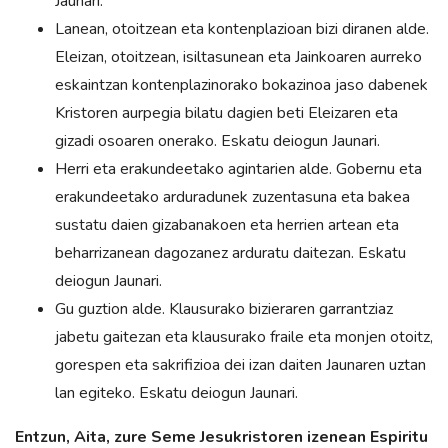
Jaunari.
Lanean, otoitzean eta kontenplazioan bizi diranen alde.
Eleizan, otoitzean, isiltasunean eta Jainkoaren aurreko
eskaintzan kontenplazinorako bokazinoa jaso dabenek
Kristoren aurpegia bilatu dagien beti Eleizaren eta
gizadi osoaren onerako. Eskatu deiogun Jaunari.
Herri eta erakundeetako agintarien alde. Gobernu eta
erakundeetako arduradunek zuzentasuna eta bakea
sustatu daien gizabanakoen eta herrien artean eta
beharrizanean dagozanez arduratu daitezan. Eskatu
deiogun Jaunari.
Gu guztion alde. Klausurako bizieraren garrantziaz
jabetu gaitezan eta klausurako fraile eta monjen otoitz,
gorespen eta sakrifizioa dei izan daiten Jaunaren uztan
lan egiteko. Eskatu deiogun Jaunari.
Entzun, Aita, zure Seme Jesukristoren izenean Espiritu