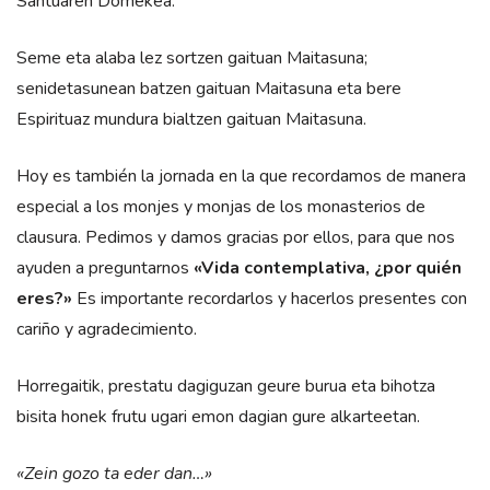
Santuaren Domekea.
Seme eta alaba lez sortzen gaituan Maitasuna;
senidetasunean batzen gaituan Maitasuna eta bere
Espirituaz mundura bialtzen gaituan Maitasuna.
Hoy es también la jornada en la que recordamos de manera
especial a los monjes y monjas de los monasterios de
clausura. Pedimos y damos gracias por ellos, para que nos
ayuden a preguntarnos
«Vida contemplativa, ¿por quién
eres?»
Es importante recordarlos y hacerlos presentes con
cariño y agradecimiento.
Horregaitik, prestatu dagiguzan geure burua eta bihotza
bisita honek frutu ugari emon dagian gure alkarteetan.
«Zein gozo ta eder dan…»