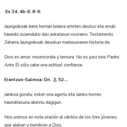
Ex 34, 4b-6. 8-9:
Jaungoikoak bere herriari bidera urteten deutso eta erruki
haundiz zuzenduko dau askatasun osoraino. Testamentu
Zaharra Jaungoikoak deuskun maitasunaren historia da.
Dios es amor, misericordia y ternura. No es juez sino Padre.
Ante Él sólo cabe una actitud: confianza.
Erantzun-Salmoa:
Dn.
3
, 52…
Jainkoa goratu, esker ona agertu eta Jainko horren
haunditasuna abestu dagigun.
Nos unimos en esta oración al cántico de los tres jóvenes
que alaban y bendicen a Dios.