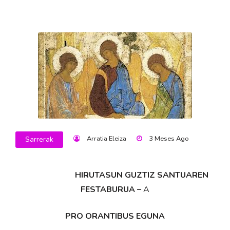
Arratia Eleiza
3 Meses Ago
Sarrerak
HIRUTASUN GUZTIZ SANTUAREN
FESTABURUA –
A
PRO ORANTIBUS EGUNA