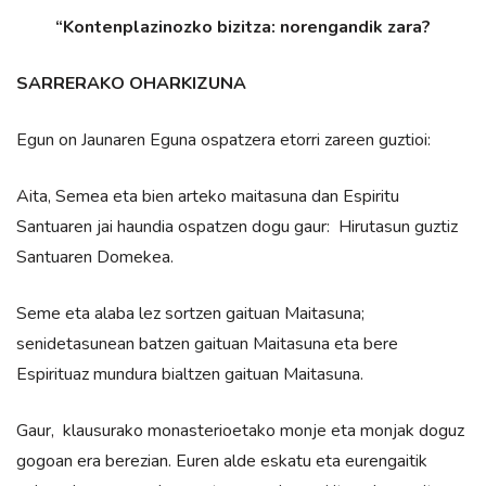
“Kontenplazinozko bizitza: norengandik zara?
SARRERAKO OHARKIZUNA
Egun on Jaunaren Eguna ospatzera etorri zareen guztioi:
Aita, Semea eta bien arteko maitasuna dan Espiritu
Santuaren jai haundia ospatzen dogu gaur: Hirutasun guztiz
Santuaren Domekea.
Seme eta alaba lez sortzen gaituan Maitasuna;
senidetasunean batzen gaituan Maitasuna eta bere
Espirituaz mundura bialtzen gaituan Maitasuna.
Gaur, klausurako monasterioetako monje eta monjak doguz
gogoan era berezian. Euren alde eskatu eta eurengaitik