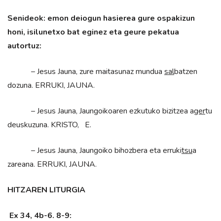
Senideok: emon deiogun hasierea gure ospakizun
honi, isilunetxo bat eginez eta geure pekatua
autortuz:
– Jesus Jauna, zure maitasunaz mundua
sal
batzen
dozuna. ERRUKI, JAUNA.
– Jesus Jauna, Jaungoikoaren ezkutuko bizitzea a
ger
tu
deuskuzuna. KRISTO, E.
– Jesus Jauna, Jaungoiko bihozbera eta erruki
tsu
a
zareana. ERRUKI, JAUNA.
HITZAREN LITURGIA
Ex 34, 4b-6. 8-9: