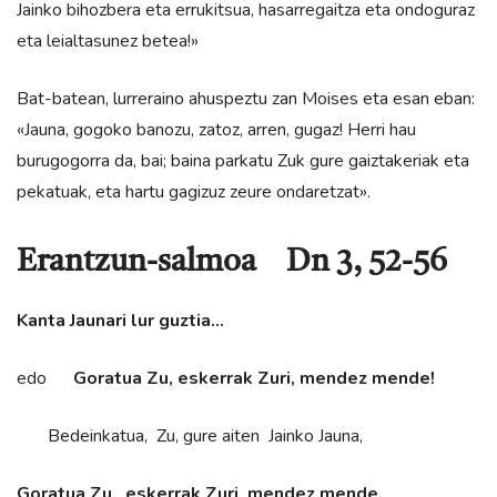
Jainko bihozbera eta errukitsua, hasarregaitza eta ondoguraz
eta leialtasunez betea!»
Bat-batean, lurreraino ahuspeztu zan Moises eta esan eban:
«Jauna, gogoko banozu, zatoz, arren, gugaz! Herri hau
burugogorra da, bai; baina parkatu Zuk gure gaiztakeriak eta
pekatuak, eta hartu gagizuz zeure ondaretzat».
Erantzun-salmoa Dn 3, 52-56
Kanta Jaunari lur guztia…
edo
Goratua Zu, eskerrak Zuri, mendez mende!
Bedeinkatua, Zu, gure aiten Jainko Jauna,
Goratua Zu, eskerrak Zuri mendez mende.