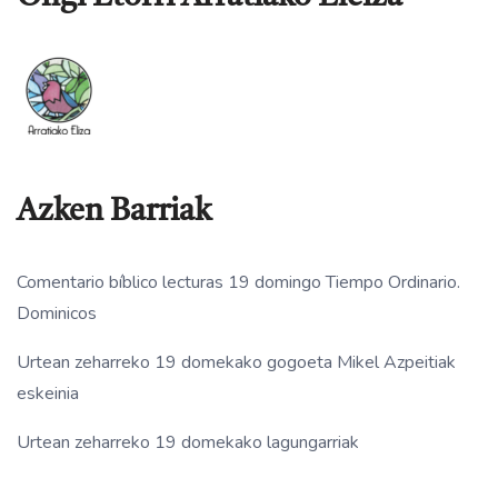
Azken Barriak
Comentario bíblico lecturas 19 domingo Tiempo Ordinario.
Dominicos
Urtean zeharreko 19 domekako gogoeta Mikel Azpeitiak
eskeinia
Urtean zeharreko 19 domekako lagungarriak