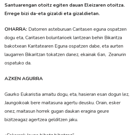
Santuarengan otoitz egiten dauan Eleizaren otoitza.
Errege bizi da-eta gizaldi eta gizaldietan.
OHARRA:
Datorren asteburuan Caritasen eguna ospatzen
dogu eta, Caritasen boluntarioek lantzean behin Bikaritza
bakotxean Karitatearen Eguna ospatzen dabe, eta aurten
laugarren Bikaritzan tokatzen danez, ekainak 6an, Zeanurin
ospatuko da.
AZKEN AGURRA
Gaurko Eukaristia amaitu dogu, eta, hasieran esan dogun lez,
Jaungoikoak bere maitasuna agertu deusku. Orain, esker
onez, maitasun horrek gugan daukan eragina geure
bizitzeagaz agertzea gelditzen jaku.