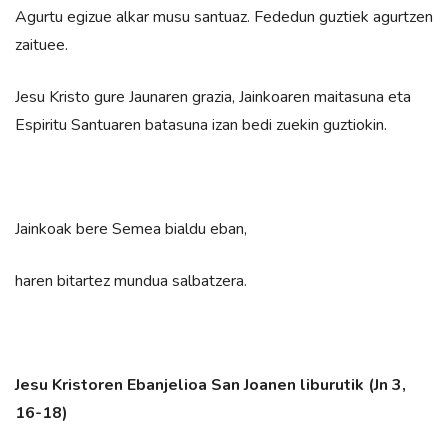
Agurtu egizue alkar musu santuaz. Fededun guztiek agurtzen
zaituee.
Jesu Kristo gure Jaunaren grazia, Jainkoaren maitasuna eta
Espiritu Santuaren batasuna izan bedi zuekin guztiokin.
Jainkoak bere Semea bialdu eban,
haren bitartez mundua salbatzera.
Jesu Kristoren Ebanjelioa San Joanen liburutik (Jn 3,
16-18)