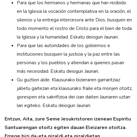
Para que los hermanos y hermanas que han recibido
en la Iglesia la vocación contemplativa en la oración, el
silencio y la entrega intercesora ante Dios, busquen en
todo momento el rostro de Cristo para el bien de toda
la Iglesia y la humanidad. Eskatu deiogun Jaunari.
Para que las autoridades de los gobiernos e
instituciones busquen la justicia y la paz entre las
personas y los pueblos y atiendan a quienes pasan
más necesidad. Eskatu deiogun Jaunari.
Gu guztion alde. Klausurako bizieraren garrantziaz
jabetu gaitezan eta klausurako fraile eta monjen otoitz,
gorespen eta sakrifizioa dei izan daiten Jaunaren uztan
lan egiteko. Eskatu deiogun Jaunari.
Entzun, Aita, zure Seme Jesukristoren izenean Espiritu
Santuarengan otoitz egiten dauan Eleizaren otoitza.
Errege bizi da-eta gizaldi eta gizaldietan.