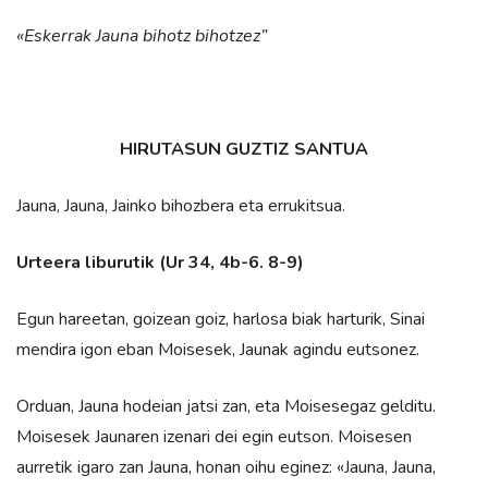
«Eskerrak Jauna bihotz bihotzez”
HIRUTASUN GUZTIZ SANTUA
Jauna, Jauna, Jainko bihozbera eta errukitsua.
Urteera liburutik (Ur 34, 4b-6. 8-9)
Egun hareetan, goizean goiz, harlosa biak harturik, Sinai
mendira igon eban Moisesek, Jaunak agindu eutsonez.
Orduan, Jauna hodeian jatsi zan, eta Moisesegaz gelditu.
Moisesek Jaunaren izenari dei egin eutson. Moisesen
aurretik igaro zan Jauna, honan oihu eginez: «Jauna, Jauna,