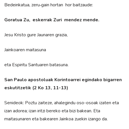
Bedeinkatua, zeru‑gain hortan hor baitzaude:
Goratua Zu, eskerrak Zuri mendez mende.
Jesu Kristo gure Jaunaren grazia,
Jainkoaren maitasuna
eta Espiritu Santuaren batasuna.
San Paulo apostoluak Korintoarrei egindako bigarren
eskutitzetik (2 Ko 13, 11-13)
Senideok: Poztu zaiteze, ahalegindu oso-osoak izaten eta
izan adorea; izan iritzi bereko eta bizi bakean. Eta
maitasunaren eta bakearen Jainkoa zuekin izango da.