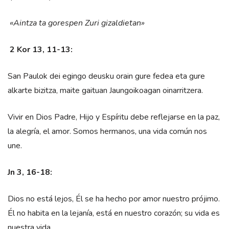
«Aintza ta gorespen Zuri gizaldietan»
2 Kor 13, 11-13:
San Paulok dei egingo deusku orain gure fedea eta gure
alkarte bizitza, maite gaituan Jaungoikoagan oinarritzera.
Vivir en Dios Padre, Hijo y Espíritu debe reflejarse en la paz,
la alegría, el amor. Somos hermanos, una vida común nos
une.
Jn 3, 16-18:
Dios no está lejos, Él se ha hecho por amor nuestro prójimo.
Él no habita en la lejanía, está en nuestro corazón; su vida es
nuestra vida.