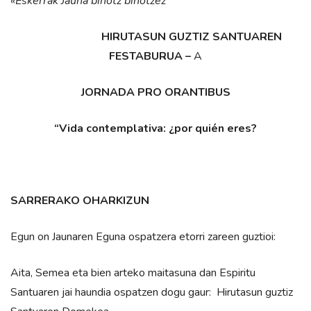
«Eskerrak Jauna bihotz bihotzez”
HIRUTASUN GUZTIZ SANTUAREN
FESTABURUA –
A
JORNADA PRO ORANTIBUS
“Vida contemplativa: ¿por quién eres?
SARRERAKO OHARKIZUN
Egun on Jaunaren Eguna ospatzera etorri zareen guztioi:
Aita, Semea eta bien arteko maitasuna dan Espiritu
Santuaren jai haundia ospatzen dogu gaur: Hirutasun guztiz