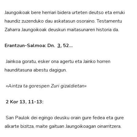
Jaungoikoak bere herriari bidera urteten deutso eta erruki
haundiz zuzenduko dau askatasun osoraino. Testamentu
Zaharra Jaungoikoak deuskun maitasunaren historia da.
Erantzun-Salmoa:
Dn.
3
, 52…
Jainkoa goratu, esker ona agertu eta Jainko horren
haunditasuna abestu dagigun.
«Aintza ta gorespen Zuri gizaldietan»
2 Kor 13, 11-13:
San Paulok dei egingo deusku orain gure fedea eta gure
alkarte bizitza, maite gaituan Jaungoikoagan oinarritzera.