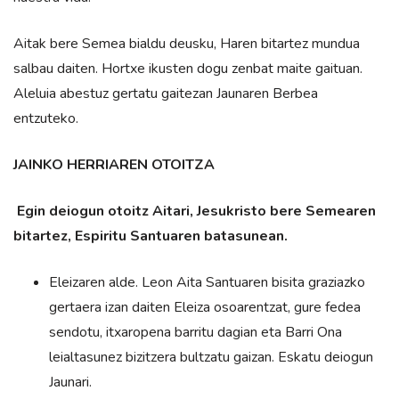
Aitak bere Semea bialdu deusku, Haren bitartez mundua
salbau daiten. Hortxe ikusten dogu zenbat maite gaituan.
Aleluia abestuz gertatu gaitezan Jaunaren Berbea
entzuteko.
JAINKO HERRIAREN OTOITZA
Egin deiogun otoitz Aitari, Jesukristo bere Semearen
bitartez, Espiritu Santuaren batasunean.
Eleizaren alde. Leon Aita Santuaren bisita graziazko
gertaera izan daiten Eleiza osoarentzat, gure fedea
sendotu, itxaropena barritu dagian eta Barri Ona
leialtasunez bizitzera bultzatu gaizan. Eskatu deiogun
Jaunari.