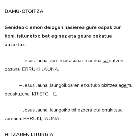
DAMU-OTOITZA
Senideok: emon deiogun hasierea gure ospakizun
honi, isilunetxo bat eginez eta geure pekatua
autortuz:
– Jesus Jauna, zure maitasunaz mundua
sal
batzen
dozuna. ERRUKI, JAUNA.
– Jesus Jauna, Jaungoikoaren ezkutuko bizitzea a
ger
tu
deuskuzuna. KRISTO, E.
– Jesus Jauna, Jaungoiko bihozbera eta erruki
tsu
a
zareana. ERRUKI, JAUNA.
HITZAREN LITURGIA