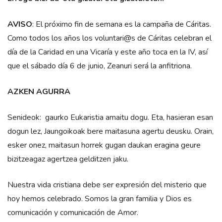
AVISO
: El próximo fin de semana es la campaña de Cáritas.
Como todos los años los voluntari@s de Cáritas celebran el
día de la Caridad en una Vicaría y este año toca en la IV, así
que el sábado día 6 de junio, Zeanuri será la anfitriona.
AZKEN AGURRA
Senideok: gaurko Eukaristia amaitu dogu. Eta, hasieran esan
dogun lez, Jaungoikoak bere maitasuna agertu deusku. Orain,
esker onez, maitasun horrek gugan daukan eragina geure
bizitzeagaz agertzea gelditzen jaku.
Nuestra vida cristiana debe ser expresión del misterio que
hoy hemos celebrado. Somos la gran familia y Dios es
comunicación y comunicación de Amor.