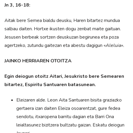
Jn 3, 16-18:
Aitak bere Semea bialdu deusku, Haren bitartez mundua
salbau daiten. Hortxe ikusten dogu zenbat maite gaituan.
Jesusen berbeak sortzen deuskuzan begirunea eta poza
agertzeko, zutundu gaitezan eta abestu dagigun «
Aleluia».
JAINKO HERRIAREN OTOITZA
Egin deiogun otoitz Aitari, Jesukristo bere Semearen
bitartez, Espiritu Santuaren batasunean.
Eleizaren alde. Leon Aita Santuaren bisita graziazko
gertaera izan daiten Eleiza osoarentzat, gure fedea
sendotu, itxaropena barritu dagian eta Barri Ona
leialtasunez bizitzera bultzatu gaizan. Eskatu deiogun