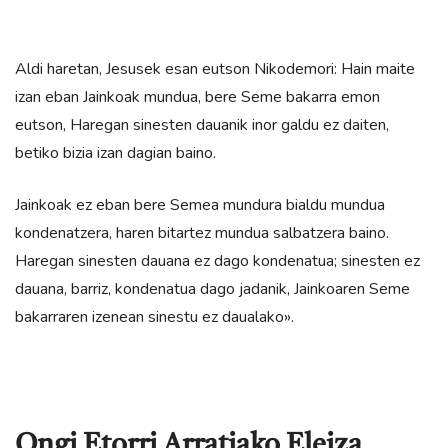
Aldi haretan, Jesusek esan eutson Nikodemori: Hain maite
izan eban Jainkoak mundua, bere Seme bakarra emon
eutson, Haregan sinesten dauanik inor galdu ez daiten,
betiko bizia izan dagian baino.
Jainkoak ez eban bere Semea mundura bialdu mundua
kondenatzera, haren bitartez mundua salbatzera baino.
Haregan sinesten dauana ez dago kondenatua; sinesten ez
dauana, barriz, kondenatua dago jadanik, Jainkoaren Seme
bakarraren izenean sinestu ez daualako».
Ongi Etorri Arratiako Eleiza