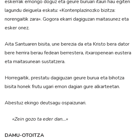
eskerrak emongo doguz eta geure buruari itaun hau egiten
lagundu deiguela eskatu: «Kontenplazinozko bizitza:
norengaitik zara». Gogora ekarri dagiguzan maitasunez eta
esker onez.
Aita Santuaren bisita, une berezia da eta Kristo bera dator
bere herrira berau fedean berrestera, itxaropenean eustera
eta maitasunean sustatzera.
Horregaitik, prestatu dagiguzan geure burua eta bihotza
bisita honek frutu ugari emon dagian gure alkarteetan.
Abestuz ekingo deutsagu ospaizunari.
«Zein gozo ta eder dan…»
DAMU-OTOITZA