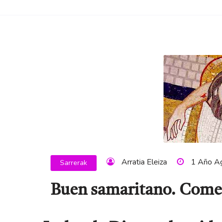
Arratia Eleiza
1 Año A
Sarrerak
Buen samaritano. Comen