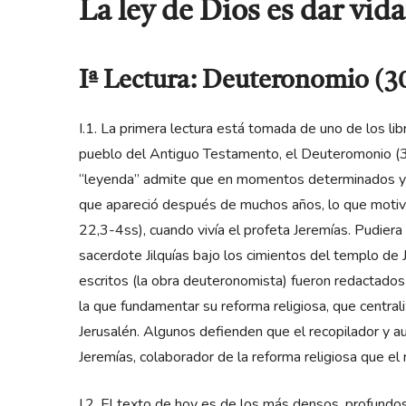
La ley de Dios es dar vida
Iª Lectura: Deuteronomio (30
I.1. La primera lectura está tomada de uno de los libr
pueblo del Antiguo Testamento, el Deuteromonio (30,
“leyenda” admite que en momentos determinados y d
que apareció después de muchos años, lo que motivó
22,3-4ss), cuando vivía el profeta Jeremías. Pudier
sacerdote Jilquías bajo los cimientos del templo de
escritos (la obra deuteronomista) fueron redactados 
la que fundamentar su reforma religiosa, que centrali
Jerusalén. Algunos defienden que el recopilador y au
Jeremías, colaborador de la reforma religiosa que el
I.2. El texto de hoy es de los más densos, profundo