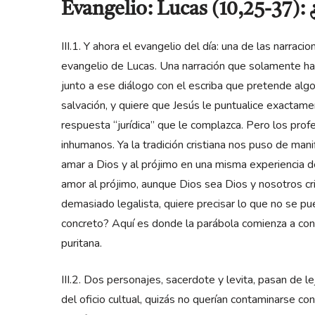
Evangelio: Lucas (10,25-37)
III.1. Y ahora el evangelio del día: una de las nar
evangelio de Lucas. Una narración que solamente ha p
junto a ese diálogo con el escriba que pretende algo 
salvación, y quiere que Jesús le puntualice exactame
respuesta “jurídica” que le complazca. Pero los prof
inhumanos. Ya la tradición cristiana nos puso de man
amar a Dios y al prójimo en una misma experiencia d
amor al prójimo, aunque Dios sea Dios y nosotros cri
demasiado legalista, quiere precisar lo que no se pu
concreto? Aquí es donde la parábola comienza a con
puritana.
III.2. Dos personajes, sacerdote y levita, pasan de
del oficio cultual, quizás no querían contaminarse co