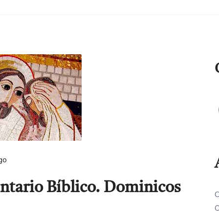
go
tario Bíblico. Dominicos
C
O