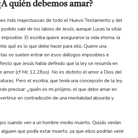
: ¿A quién debemos amar?
raciones más majestuosas de todo el Nuevo Testamento y del
odido salir de los labios de Jesús, aunque Lucas la sitúe
imposible. El escriba quiere asegurarse la vida eterna, la
nte qué es lo que debe hacer para ello. Quiere una
etas no suelen entrar en esos diálogos imposibles e
ifiesto que Jesús había definido que la ley se resumía en
e amor (cf Mc 12,28ss). No es distinto el amor a Dios del
aturas. Pero el escriba, que tenía una concepción de la ley
ede precisar: ¿quién es mi prójimo, el que debo amar en
vertirse en contradicción de una mentalidad absurda y
 lejos cuando ven a un hombre medio muerto. Quizás venían
n alguien que podía estar muerto, ya que ellos podrían venir