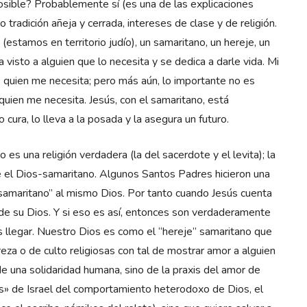
osible? Probablemente sí (es una de las explicaciones
 tradición añeja y cerrada, intereses de clase y de religión.
estamos en territorio judío), un samaritano, un hereje, un
a visto a alguien que lo necesita y se dedica a darle vida. Mi
es quien me necesita; pero más aún, lo importante no es
 quien me necesita. Jesús, con el samaritano, está
cura, lo lleva a la posada y la asegura un futuro.
o es una religión verdadera (la del sacerdote y el levita); la
e el Dios-samaritano. Algunos Santos Padres hicieron una
 “samaritano” al mismo Dios. Por tanto cuando Jesús cuenta
, de su Dios. Y si eso es así, entonces son verdaderamente
s llegar. Nuestro Dios es como el “hereje” samaritano que
eza o de culto religiosas con tal de mostrar amor a alguien
e una solidaridad humana, sino de la praxis del amor de
bas» de Israel del comportamiento heterodoxo de Dios, el