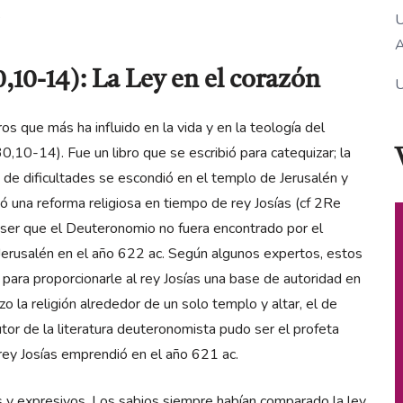
U
A
,10-14): La Ley en el corazón
U
os que más ha influido en la vida y en la teología del
10-14). Fue un libro que se escribió para catequizar; la
e dificultades se escondió en el templo de Jerusalén y
 una reforma religiosa en tiempo de rey Josías (cf 2Re
a ser que el Deuteronomio no fuera encontrado por el
 Jerusalén en el año 622 ac. Según algunos expertos, estos
para proporcionarle al rey Josías una base de autoridad en
zo la religión alrededor de un solo templo y altar, el de
tor de la literatura deuteronomista pudo ser el profeta
 rey Josías emprendió en el año 621 ac.
s y expresivos. Los sabios siempre habían comparado la ley