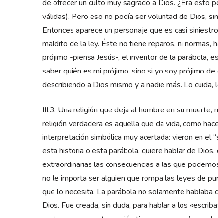
de ofrecer un culto muy sagrado a Dios. ¿Era esto p
válidas). Pero eso no podía ser voluntad de Dios, sino
Entonces aparece un personaje que es casi siniestro (
maldito de la ley. Éste no tiene reparos, ni normas, h
prójimo -piensa Jesús-, el inventor de la parábola, 
saber quién es mi prójimo, sino si yo soy prójimo de
describiendo a Dios mismo y a nadie más. Lo cuida, lo 
III.3. Una religión que deja al hombre en su muerte, n
religión verdadera es aquella que da vida, como hac
interpretación simbólica muy acertada: vieron en el
esta historia o esta parábola, quiere hablar de Dios
extraordinarias las consecuencias a las que podemo
no le importa ser alguien que rompa las leyes de pur
que lo necesita. La parábola no solamente hablaba d
Dios. Fue creada, sin duda, para hablar a los «escri