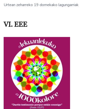
Urtean zeharreko 19 domekako lagungarriak
VI. EEE