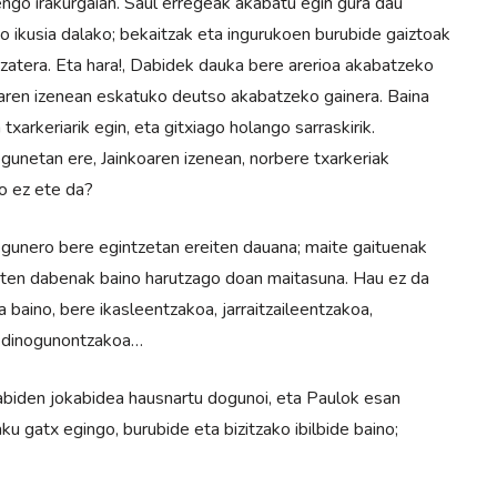
engo irakurgaian. Saul erregeak akabatu egin gura dau
o ikusia dalako; bekaitzak eta ingurukoen burubide gaiztoak
 izatera. Eta hara!, Dabidek dauka bere arerioa akabatzeko
oaren izenean eskatuko deutso akabatzeko gainera. Baina
xarkeriarik egin, eta gitxiago holango sarraskirik.
egunetan ere, Jainkoaren izenean, norbere txarkeriak
ko ez ete da?
gunero bere egintzetan ereiten dauana; maite gaituenak
aten dabenak baino harutzago doan maitasuna. Hau ez da
baino, bere ikasleentzakoa, jarraitzaileentzakoa,
la dinogunontzakoa…
Dabiden jokabidea hausnartu dogunoi, eta Paulok esan
u gatx egingo, burubide eta bizitzako ibilbide baino;