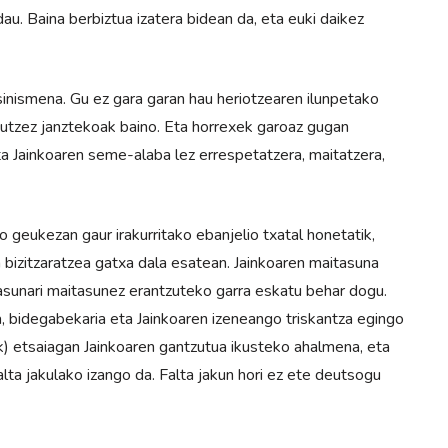
u. Baina berbiztua izatera bidean da, eta euki daikez
inismena. Gu ez gara garan hau heriotzearen ilunpetako
utzez janztekoak baino. Eta horrexek garoaz gugan
ta Jainkoaren seme-alaba lez errespetatzera, maitatzera,
 geukezan gaur irakurritako ebanjelio txatal honetatik,
bizitzaratzea gatxa dala esatean. Jainkoaren maitasuna
asunari maitasunez erantzuteko garra eskatu behar dogu.
 bidegabekaria eta Jainkoaren izeneango triskantza egingo
) etsaiagan Jainkoaren gantzutua ikusteko ahalme­na, eta
lta jakulako izango da. Falta jakun hori ez ete deutsogu