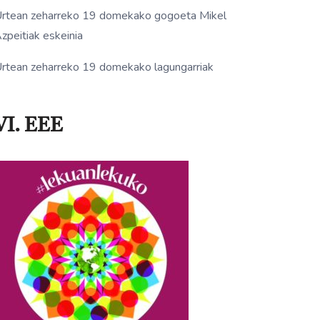
rtean zeharreko 19 domekako gogoeta Mikel
zpeitiak eskeinia
rtean zeharreko 19 domekako lagungarriak
VI. EEE