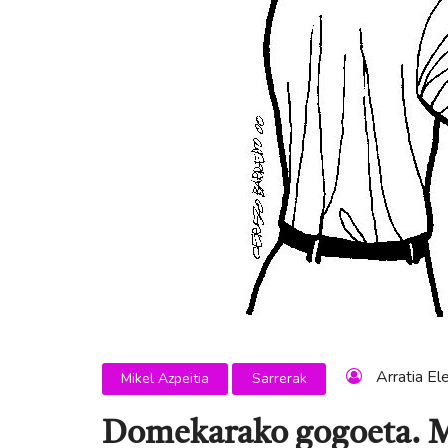
Arratia El
Mikel Azpeitia
Sarrerak
Domekarako gogoeta. M