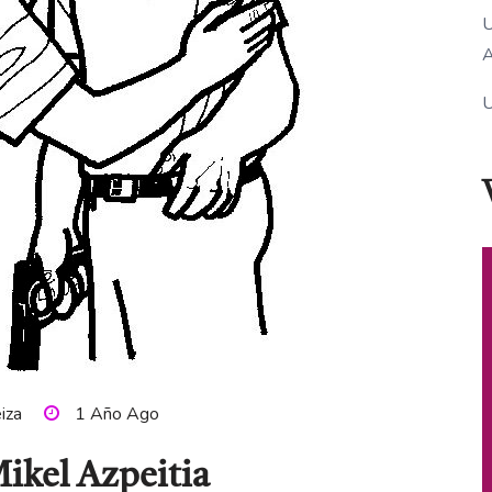
U
A
U
eiza
1 Año Ago
ikel Azpeitia