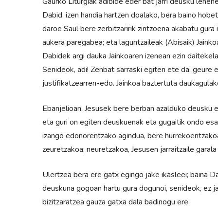
Gaurko Liturgiak adibide eder bat jarri deusku lehen
Dabid, izen handia hartzen doalako, bera baino hobet
daroe Saul bere zerbitzaririk zintzoena akabatu gura
aukera paregabea; eta laguntzaileak (Abisaik) Jaink
Dabidek argi dauka Jainkoaren izenean ezin daitekela t
Senideok, adi! Zenbat sarraski egiten ete da, geure 
justifikatzearren-edo. Jain­koa baztertuta daukagula
Ebanjelioan, Jesusek bere berban azalduko deusku e
eta guri on egiten deuskuenak eta gugaitik ondo es
izango edonorentzako agindua, bere hurrekoentzakoa 
zeuretzakoa, neuretzakoa, Jesusen jarraitzaile gara
Ulertzea bera ere gatx egingo jake ikasleei; baina 
deuskuna gogoan hartu gura dogunoi, senideok, ez jak
bizitzaratzea gauza gatxa dala badinogu ere.