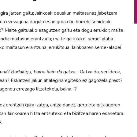
gira jarten gaitu; Jainkoak deuskun maitasunaz jabetzera
na ezezaguna dogula esan gura dau horrek, senideok.
? Maite gaitulako ezagutzen gaitu eta dogu errukior; maite
andik maitasun erantzuna; maite gaitulako, seme-alaba
ko maitasun erantzuna, errukitsua, Jainkoaren seme-alabei
tzuna?
Badakigu, baina hain da gatxa…
Gatxa da, senideok,
an? Eskatzen jakun ahalegina egiteko ez gagozela prest?
gendu errezago litzatekela, baina…?
ez erantzun gura izatea, antza danez, gero eta gitxiagoren
etan Jainkoaren hitza entzuteko eta bizitzea haren esanetara
.