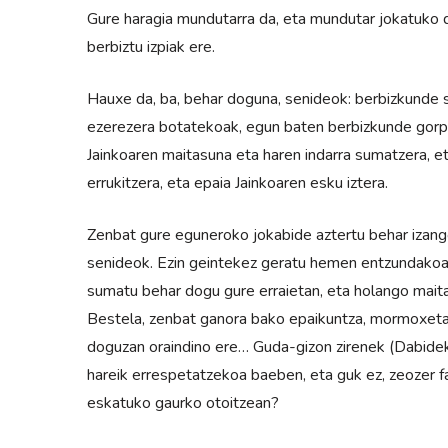
Gure haragia mundutarra da, eta mundutar jokatuko da
berbiztu izpiak ere.
Hauxe da, ba, behar doguna, senideok: berbizkunde s
ezerezera botatekoak, egun baten berbizkunde gorp
Jainkoaren maitasuna eta haren indarra sumatzera, e
errukitzera, eta epaia Jainkoaren esku iztera.
Zenbat gure eguneroko jokabide aztertu behar izango
senideok. Ezin geintekez geratu hemen entzundakoa 
sumatu behar dogu gure erraietan, eta holango mait
Bestela, zenbat ganora bako epaikuntza, mormoxeta,
doguzan oraindino ere… Guda-gizon zirenek (Dabidek
hareik errespetatzekoa baeben, eta guk ez, zeozer fa
eskatuko gaurko otoi­tzean?