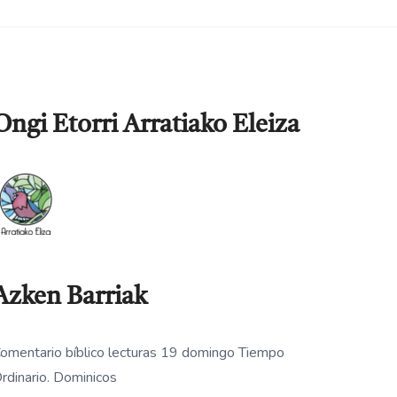
Ongi Etorri Arratiako Eleiza
Azken Barriak
omentario bíblico lecturas 19 domingo Tiempo
rdinario. Dominicos