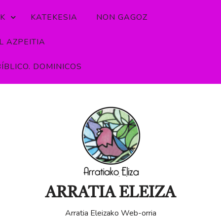
K
KATEKESIA
NON GAGOZ
 AZPEITIA
ÍBLICO. DOMINICOS
ARRATIA ELEIZA
Arratia Eleizako Web-orria