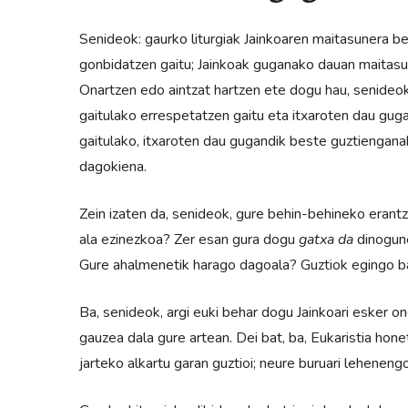
Senideok: gaurko liturgiak Jainkoaren maitasunera be
gonbidatzen gaitu; Jainkoak guganako dauan maitasu
Onartzen edo aintzat hartzen ete dogu hau, senideok
gaitulako errespetatzen gaitu eta itxaroten dau gug
gaitulako, itxaroten dau gugandik beste guztiengana
dagokiena.
Zein izaten da, senideok, gure behin-behineko eran
ala ezinezkoa? Zer esan gura dogu
gatxa da
dinogune
Gure ahalmenetik harago dagoala? Guztiok egingo ba
Ba, senideok, argi euki behar dogu Jainkoari esker on
gauzea dala gure artean. Dei bat, ba, Eukaristia hon
jarteko alkartu garan guztioi; neure buruari lehenengo