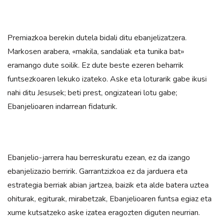
Premiazkoa berekin dutela bidali ditu ebanjelizatzera.
Markosen arabera, «makila, sandaliak eta tunika bat»
eramango dute soilik. Ez dute beste ezeren beharrik
funtsezkoaren lekuko izateko. Aske eta loturarik gabe ikusi
nahi ditu Jesusek; beti prest, ongizateari lotu gabe;
Ebanjelioaren indarrean fidaturik.
Ebanjelio-jarrera hau berreskuratu ezean, ez da izango
ebanjelizazio berririk. Garrantzizkoa ez da jarduera eta
estrategia berriak abian jartzea, baizik eta alde batera uztea
ohiturak, egiturak, mirabetzak, Ebanjelioaren funtsa egiaz eta
xume kutsatzeko aske izatea eragozten diguten neurrian.