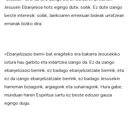
Jesusen Ebanjelioa hots egingo dute, soilik. Ez dute izango
beste interesik: soilik, Jainkoaren erreinuari bideak urratzeari
emanak biziko dira.
«Ebanjelizazio berri» bat eragiteko era bakarra Jesusekiko
lotura hau garbitu eta indartzea izango da. Ez da izango
ebanjelizazio berririk, ez badago ebanjelizatzaile berririk, eta
ez da izango ebanjelizatzaile berririk, ez badago Jesusekin
harreman biziagorik, argiagorik eta suharragorik. Hura gabe,
munduan haren Espiritua sartu ez beste edozer gauza
egingo dugu.