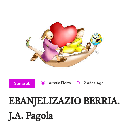
Arratia Eleiza
2 Años Ago
Sarrerak
EBANJELIZAZIO BERRIA.
J.A. Pagola