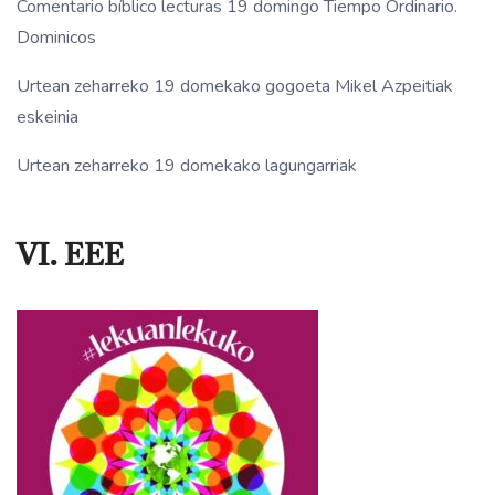
Comentario bíblico lecturas 19 domingo Tiempo Ordinario.
Dominicos
Urtean zeharreko 19 domekako gogoeta Mikel Azpeitiak
eskeinia
Urtean zeharreko 19 domekako lagungarriak
VI. EEE