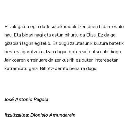
Elizak galdu egin du Jesusek iradokitzen duen bidari-estilo
hau. Eta bidari nagi eta astun bihurtu da Eliza. Ez da gai
gizadiari lagun egiteko. Ez dugu zalutasunik kultura batetik
bestera igarotzeko. Izan dugun botereari eutsi nahi diogu.
Jainkoaren erreinuarekin zerikusirik ez duten interesetan
katramilatu gara. Bihotz-berritu beharra dugu.
José Antonio Pagola
Itzultzailea: Dionisio Amundarain