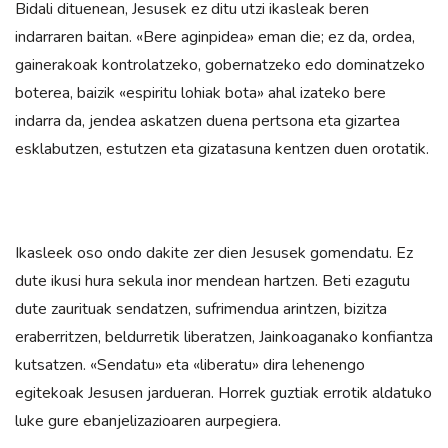
Bidali dituenean, Jesusek ez ditu utzi ikasleak beren
indarraren baitan. «Bere aginpidea» eman die; ez da, ordea,
gainerakoak kontrolatzeko, gobernatzeko edo dominatzeko
boterea, baizik «espiritu lohiak bota» ahal izateko bere
indarra da, jendea askatzen duena pertsona eta gizartea
esklabutzen, estutzen eta gizatasuna kentzen duen orotatik.
Ikasleek oso ondo dakite zer dien Jesusek gomendatu. Ez
dute ikusi hura sekula inor mendean hartzen. Beti ezagutu
dute zaurituak sendatzen, sufrimendua arintzen, bizitza
eraberritzen, beldurretik liberatzen, Jainkoaganako konfiantza
kutsatzen. «Sendatu» eta «liberatu» dira lehenengo
egitekoak Jesusen jardueran. Horrek guztiak errotik aldatuko
luke gure ebanjelizazioaren aurpegiera.