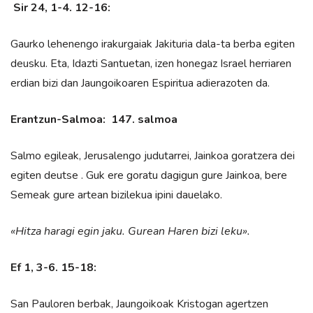
Sir 24, 1-4. 12-16:
Gaurko lehenengo irakurgaiak Jakituria dala-ta berba egiten
deusku. Eta, Idazti Santuetan, izen honegaz Israel herriaren
erdian bizi dan Jaungoikoaren Espiritua adierazoten da.
Erantzun-Salmoa: 147. salmoa
Salmo egileak, Jerusalengo judutarrei, Jainkoa goratzera dei
egiten deutse . Guk ere goratu dagigun gure Jainkoa, bere
Semeak gure artean bizilekua ipini dauelako.
«Hitza haragi egin jaku.
Gurean Haren bizi leku».
Ef 1, 3-6. 15-18:
San Pauloren berbak, Jaungoikoak Kristogan agertzen