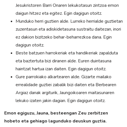
Jesukristoren Barri Onaren lekukotasun zintzoa emon
daigun hitzez eta egitez. Egin dagigun otoitz.
Munduko herri guztien alde. Lurreko herrialde guztietan
zuzentasun eta adiskidetasuna sustraitu daitezan, inori
ez dakion bizitzeko behar-beharrezkoa dana. Egin
dagigun otoitz.
Beste batzuen harrokeriak eta handikeriak zapalduta
eta baztertuta bizi diranen alde. Euren duintasuna
haintzat hartua izan daiten. Egin dagigun otoitz.
Gure parrokiako alkartearen alde. Gizarte mailako
errealidade guztiei zabalik bizi daiten eta Berbearen
Argiaz danak argiturik, Jaungoikoaren maitasunaren
lekuko izaten jakin dagian. Egin dagigun otoitz.
Emon egiguzu, Jauna, besteengan Zeu zerbitzen
hobeto eta gehiago lagunduko deuskun
guztia.