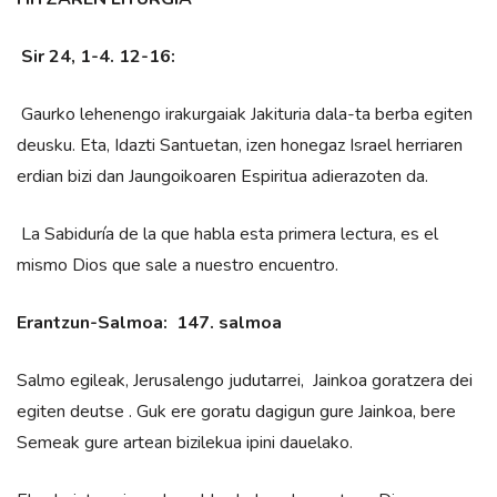
Sir 24, 1-4. 12-16:
Gaurko lehenengo irakurgaiak Jakituria dala-ta berba egiten
deusku. Eta, Idazti Santuetan, izen honegaz Israel herriaren
erdian bizi dan Jaungoikoaren Espiritua adierazoten da.
La Sabiduría de la que habla esta primera lectura, es el
mismo Dios que sale a nuestro encuentro.
Erantzun-Salmoa: 147. salmoa
Salmo egileak, Jerusalengo judutarrei, Jainkoa goratzera dei
egiten deutse . Guk ere goratu dagigun gure Jainkoa, bere
Semeak gure artean bizilekua ipini dauelako.