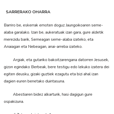
SARRERAKO OHARRA
Barriro be, eskerrak emoten doguz Jaungoikoaren seme-
alaba garalako. Izan be, aukeratuak izan gara, gure aldetik
merezidu barik, Semeagan seme-alaba izateko, eta
Anaiagan eta Nebeagan, anai-arreba izateko.
Argiak, eta gutariko bakoitzarengana datorren Jesusek,
gizon egindako Berbeak, bere testigu edo lekuko izatera dei
egiten deusku, gizaki guztiek ezagutu eta bizi ahal izan
dagien euren benetako duintasuna.
Abestiaren bidez alkarturik, hasi dagigun gure
ospakizuna.