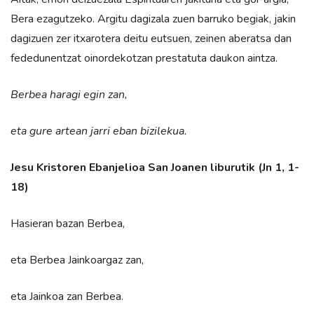
Bera ezagutzeko. Argitu dagizala zuen barruko begiak, jakin
dagizuen zer itxarotera deitu eutsuen, zeinen aberatsa dan
fededunentzat oinordekotzan prestatuta daukon aintza.
Berbea haragi egin zan,
eta gure artean jarri eban bizilekua.
Jesu Kristoren Ebanjelioa San Joanen liburutik (Jn 1, 1-
18)
Hasieran bazan Berbea,
eta Berbea Jainkoargaz zan,
eta Jainkoa zan Berbea.