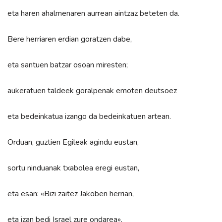
eta haren ahalmenaren aurrean aintzaz beteten da.
Bere herriaren erdian goratzen dabe,
eta santuen batzar osoan miresten;
aukeratuen taldeek goralpenak emoten deutsoez
eta bedeinkatua izango da bedeinkatuen artean.
Orduan, guztien Egileak agindu eustan,
sortu ninduanak txabolea eregi eustan,
eta esan: «Bizi zaitez Jakoben herrian,
eta izan bedi Israel zure ondarea».