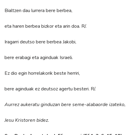
Bialtzen dau lurrera bere berbea,
eta haren berbea bizkor eta arin doa. R/.
Iragarri deutso bere berbea Jakobi,
bere erabagi eta aginduak Israeli.
Ez dio egin horrelakorik beste herriri,
bere aginduak ez deutsoz agertu besteri. R/.
Aurrez aukeratu ginduzan bere seme-alabaorde izateko,
Jesu Kristoren bidez.