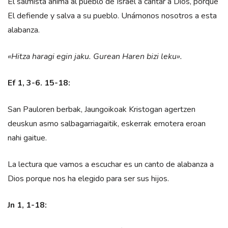
El salmista anima al pueblo de Israel a cantar a Dios, porque
El defiende y salva a su pueblo. Unámonos nosotros a esta
alabanza.
«Hitza haragi egin jaku. Gurean Haren bizi leku».
Ef 1, 3-6. 15-18:
San Pauloren berbak, Jaungoikoak Kristogan agertzen
deuskun asmo salbagarriagaitik, eskerrak emotera eroan
nahi gaitue.
La lectura que vamos a escuchar es un canto de alabanza a
Dios porque nos ha elegido para ser sus hijos.
Jn 1, 1-18: