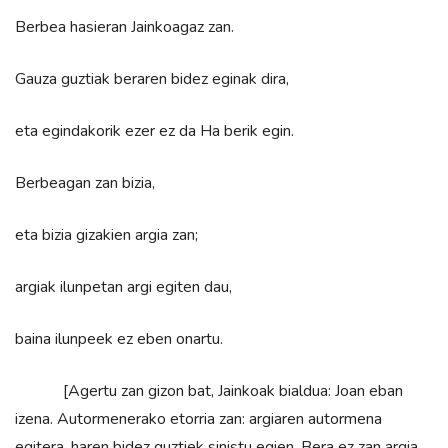
Berbea hasieran Jainkoagaz zan.
Gauza guztiak beraren bidez eginak dira,
eta egindakorik ezer ez da Ha berik egin.
Berbeagan zan bizia,
eta bizia gizakien argia zan;
argiak ilunpetan argi egiten dau,
baina ilunpeek ez eben onartu.
[Agertu zan gizon bat, Jainkoak bialdua: Joan eban
izena. Autormenerako etorria zan: argiaren autormena
egitera, haren bidez guztiek sinistu egien. Bera ez zan argia,