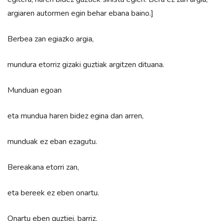
argiaren autormen egin behar ebana baino.]
Berbea zan egiazko argia,
mundura etorriz gizaki guztiak argitzen dituana.
Munduan egoan
eta mundua haren bidez egina dan arren,
munduak ez eban ezagutu.
Bereakana etorri zan,
eta bereek ez eben onartu.
Onartu eben guztiei, barriz,