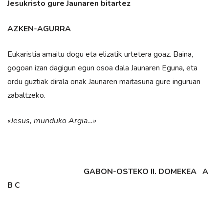
Jesukristo gure Jaunaren bitartez
AZKEN-AGURRA
Eukaristia amaitu dogu eta elizatik urtetera goaz. Baina,
gogoan izan dagigun egun osoa dala Jaunaren Eguna, eta
ordu guztiak dirala onak Jaunaren maitasuna gure inguruan
zabaltzeko.
«Jesus, munduko Argia…»
GABON-OSTEKO II. DOMEKEA A
B C