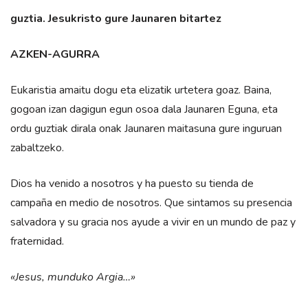
guztia. Jesukristo gure Jaunaren bitartez
AZKEN-AGURRA
Eukaristia amaitu dogu eta elizatik urtetera goaz. Baina,
gogoan izan dagigun egun osoa dala Jaunaren Eguna, eta
ordu guztiak dirala onak Jaunaren maitasuna gure inguruan
zabaltzeko.
Dios ha venido a nosotros y ha puesto su tienda de
campaña en medio de nosotros. Que sintamos su presencia
salvadora y su gracia nos ayude a vivir en un mundo de paz y
fraternidad.
«Jesus, munduko Argia…»