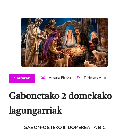
Arratia Eleiza
7 Meses Ago
Sarrerak
Gabonetako 2 domekako
lagungarriak
GABON-OSTEKO II. DOMEKEA A B C