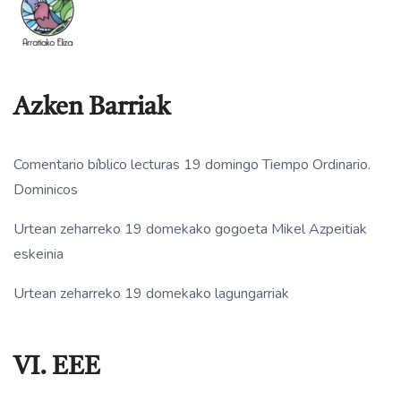
Azken Barriak
Comentario bíblico lecturas 19 domingo Tiempo Ordinario.
Dominicos
Urtean zeharreko 19 domekako gogoeta Mikel Azpeitiak
eskeinia
Urtean zeharreko 19 domekako lagungarriak
VI. EEE