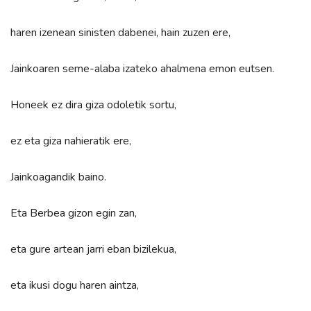
haren izenean sinisten dabenei, hain zuzen ere,
Jainkoaren seme-alaba izateko ahalmena emon eutsen.
Honeek ez dira giza odoletik sortu,
ez eta giza nahieratik ere,
Jainkoagandik baino.
Eta Berbea gizon egin zan,
eta gure artean jarri eban bizilekua,
eta ikusi dogu haren aintza,