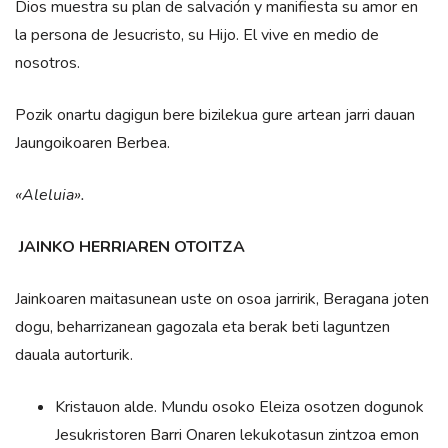
Dios muestra su plan de salvación y manifiesta su amor en
la persona de Jesucristo, su Hijo. El vive en medio de
nosotros.
Pozik onartu dagigun bere bizilekua gure artean jarri dauan
Jaungoikoaren Berbea.
«Aleluia».
JAINKO HERRIAREN OTOITZA
Jainkoaren maitasunean uste on osoa jarririk, Beragana joten
dogu, beharrizanean gagozala eta berak beti laguntzen
dauala autorturik.
Kristauon alde. Mundu osoko Eleiza osotzen dogunok
Jesukristoren Barri Onaren lekukotasun zintzoa emon