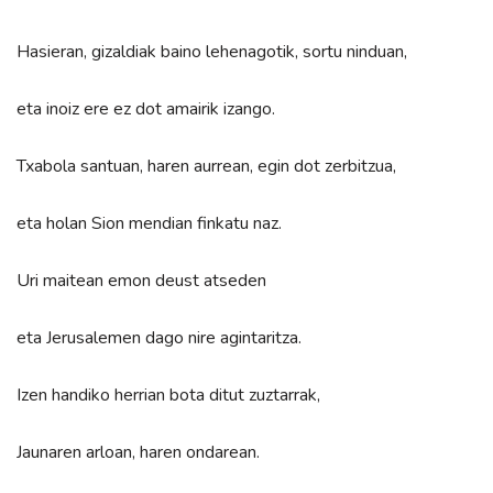
Hasieran, gizaldiak baino lehenagotik, sortu ninduan,
eta inoiz ere ez dot amairik izango.
Txabola santuan, haren aurrean, egin dot zerbitzua,
eta holan Sion mendian finkatu naz.
Uri maitean emon deust atseden
eta Jerusalemen dago nire agintaritza.
Izen handiko herrian bota ditut zuztarrak,
Jaunaren arloan, haren ondarean.