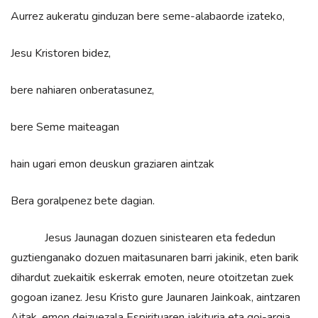
Aurrez aukeratu ginduzan bere seme-alabaorde izateko,
Jesu Kristoren bidez,
bere nahiaren onberatasunez,
bere Seme maiteagan
hain ugari emon deuskun graziaren aintzak
Bera goralpenez bete dagian.
Jesus Jaunagan dozuen sinistearen eta fededun
guztienganako dozuen maitasunaren barri jakinik, eten barik
dihardut zuekaitik eskerrak emoten, neure otoitzetan zuek
gogoan izanez. Jesu Kristo gure Jaunaren Jainkoak, aintzaren
Aitak, emon deizuezala Espirituaren jakituria eta goi-argia,