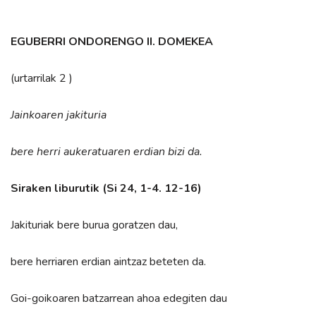
EGUBERRI ONDORENGO II. DOMEKEA
(urtarrilak 2 )
Jainkoaren jakituria
bere herri aukeratuaren erdian bizi da.
Siraken liburutik (Si 24, 1-4. 12-16)
Jakituriak bere burua goratzen dau,
bere herriaren erdian aintzaz beteten da.
Goi-goikoaren batzarrean ahoa edegiten dau