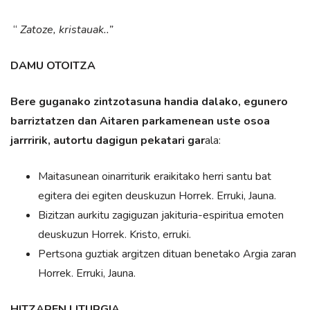
“
Zatoze, kristauak..”
DAMU OTOITZA
Bere guganako zintzotasuna handia dalako, egunero
barriztatzen dan Aitaren parkamenean uste osoa
jarrririk, autortu dagigun pekatari gar
ala:
Maitasunean oinarriturik eraikitako herri santu bat
egitera dei egiten deuskuzun Horrek. Erruki, Jauna.
Bizitzan aurkitu zagiguzan jakituria-espiritua emoten
deuskuzun Horrek. Kristo, erruki.
Pertsona guztiak argitzen dituan benetako Argia zaran
Horrek. Erruki, Jauna.
HITZAREN LITURGIA