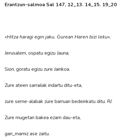
Erantzun-salmoa Sal 147, 12_13.
14_15. 19_20
«Hitza haragi egin jaku. Gurean Haren bizi leku».
Jerusalem, ospatu egizu Jauna;
Sion, goratu egizu zure Jainkoa.
Zure ateen sarrailak indartu ditu-eta,
zure seme-alabak zure barruan bedeinkatu ditu. R/.
Zure mugetan bakea ezarri dau-eta,
gari_mamiz ase zaitu.