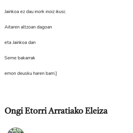
Jainkoa ez dau inork inoiz ikusi;
Aitaren altzoan dagoan
eta Jainkoa dan
Seme bakarrak
emon deusku haren barri.]
Ongi Etorri Arratiako Eleiza