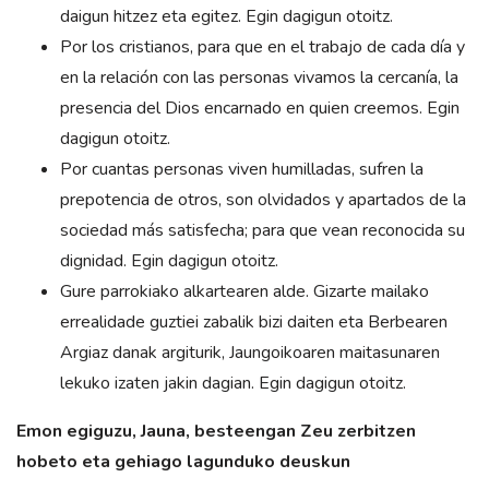
daigun hitzez eta egitez. Egin dagigun otoitz.
Por los cristianos, para que en el trabajo de cada día y
en la relación con las personas vivamos la cercanía, la
presencia del Dios encarnado en quien creemos. Egin
dagigun otoitz.
Por cuantas personas viven humilladas, sufren la
prepotencia de otros, son olvidados y apartados de la
sociedad más satisfecha; para que vean reconocida su
dignidad. Egin dagigun otoitz.
Gure parrokiako alkartearen alde. Gizarte mailako
errealidade guztiei zabalik bizi daiten eta Berbearen
Argiaz danak argiturik, Jaungoikoaren maitasunaren
lekuko izaten jakin dagian. Egin dagigun otoitz.
Emon egiguzu, Jauna, besteengan Zeu zerbitzen
hobeto eta gehiago lagunduko deuskun