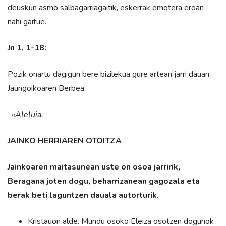
deuskun asmo salbagarriagaitik, eskerrak emotera eroan
nahi gaitue.
Jn 1, 1-18:
Pozik onartu dagigun bere bizilekua gure artean jarri dauan
Jaungoikoaren Berbea.
«Aleluia.
JAINKO HERRIAREN OTOITZA
Jainkoaren maitasunean uste on osoa jarririk,
Beragana joten dogu, beharrizanean gagozala eta
berak beti laguntzen dauala autorturik
.
Kristauon alde. Mundu osoko Eleiza osotzen dogunok