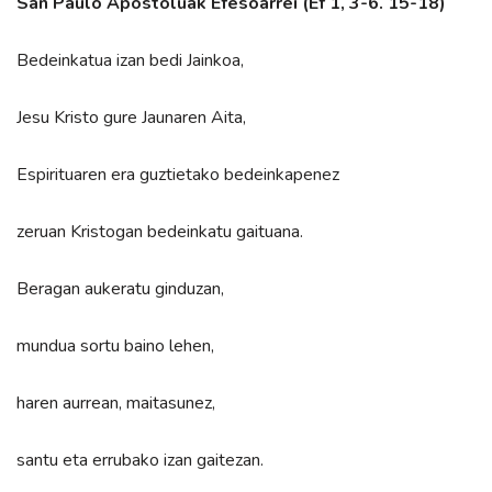
San Paulo Apostoluak Efesoarrei (Ef 1, 3-6. 15-18)
Bedeinkatua izan bedi Jainkoa,
Jesu Kristo gure Jaunaren Aita,
Espirituaren era guztietako bedeinkapenez
zeruan Kristogan bedeinkatu gaituana.
Beragan aukeratu ginduzan,
mundua sortu baino lehen,
haren aurrean, maitasunez,
santu eta errubako izan gaitezan.