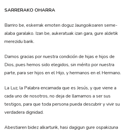
SARRERAKO OHARRA
Barriro be, eskerrak emoten doguz Jaungoikoaren seme-
alaba garalako. Izan be, aukeratuak izan gara, gure aldetik
merezidu barik.
Damos gracias por nuestra condición de hijas e hijos de
Dios, pues hemos sido elegidos, sin mérito por nuestra
parte, para ser hijos en el Hijo, y hermanos en el Hermano.
La Luz, la Palabra encarnada que es Jesús, y que viene a
cada uno de nosotros, no deja de llamarnos a ser sus
testigos, para que toda persona pueda descubrir y vivir su
verdadera dignidad.
Abestiaren bidez alkarturik, hasi dagigun gure ospakizuna