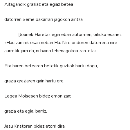
Aitagandik graziaz eta egiaz betea
datorren Seme bakarrari jagokon aintza.
[Joanek Haretaz egin eban autormen, oihuka esanez:
«Hau zan nik esan neban Ha: Nire ondoren datorrena nire
aurretik jarri da, ni baino lehenagokoa zan-eta».
Eta haren betearen betetik guztiok hartu dogu,
grazia graziaren gain hartu ere.
Legea Moisesen bidez emon zan;
grazia eta egia, barriz,
Jesu Kristoren bidez etorri dira.