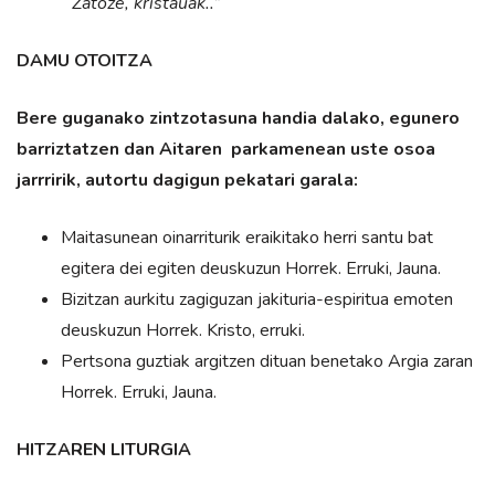
“
Zatoze, kristauak..”
DAMU OTOITZA
Bere guganako zintzotasuna handia dalako, egunero
barriztatzen dan Aitaren parkamenean uste osoa
jarrririk, autortu dagigun pekatari garala:
Maitasunean oinarriturik eraikitako herri santu bat
egitera dei egiten deuskuzun Horrek. Erruki, Jauna.
Bizitzan aurkitu zagiguzan jakituria-espiritua emoten
deuskuzun Horrek. Kristo, erruki.
Pertsona guztiak argitzen dituan benetako Argia zaran
Horrek. Erruki, Jauna.
HITZAREN LITURGIA