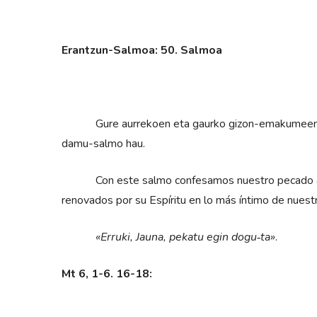
Erantzun-Salmoa: 50. Salmoa
Gure aurrekoen eta gaurko gizon-emakumeen pekat
damu-salmo hau.
Con este salmo confesamos nuestro pecado ante
renovados por su Espíritu en lo más íntimo de nuestr
«Erruki, Jauna, pekatu egin dogu‑ta»
.
Mt 6, 1-6. 16-18: