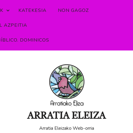
K
KATEKESIA
NON GAGOZ
 AZPEITIA
ÍBLICO. DOMINICOS
ARRATIA ELEIZA
Arratia Eleizako Web-orria