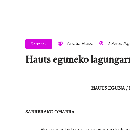
Arratia Eleiza
2 Años Ag
Sarrerak
Hauts eguneko lagungar
HAUTS EGUNA / 
SARRERAKO OHARRA
Eliza osoarekin batera, gaur emoten deutsagu has