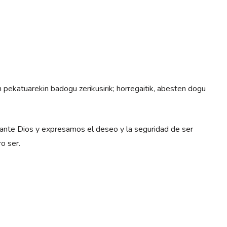
uarekin badogu zerikusirik; horregaitik, abesten dogu
 Dios y expresamos el deseo y la seguridad de ser
o ser.