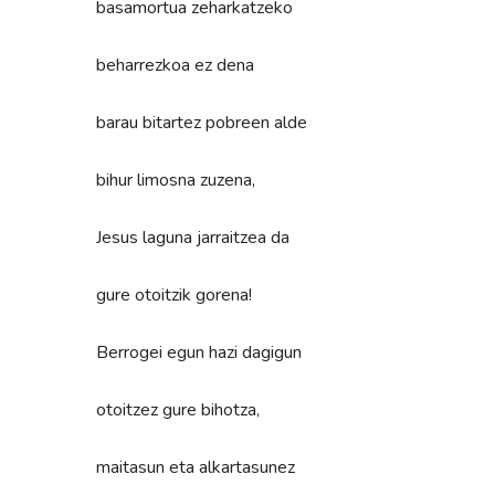
basamortua zeharkatzeko
beharrezkoa ez dena
barau bitartez pobreen alde
bihur limosna zuzena,
Jesus laguna jarraitzea da
gure otoitzik gorena!
Berrogei egun hazi dagigun
otoitzez gure bihotza,
maitasun eta alkartasunez