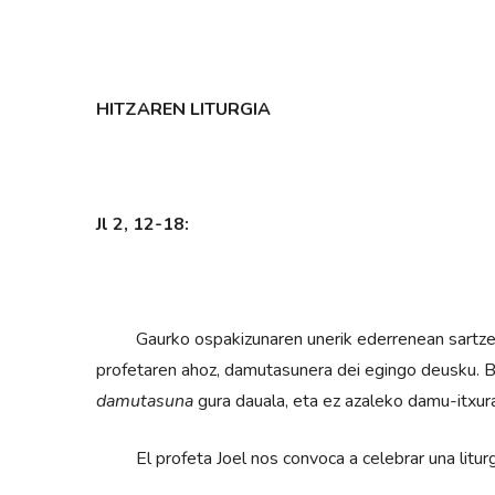
HITZAREN LITURGIA
Jl 2, 12-18:
Gaurko ospakizunaren unerik ederrenean sartzen g
profetaren ahoz, damutasunera dei egingo deusku. 
damutasuna
gura dauala, eta ez azaleko damu-itxur
El profeta Joel nos convoca a celebrar una liturg