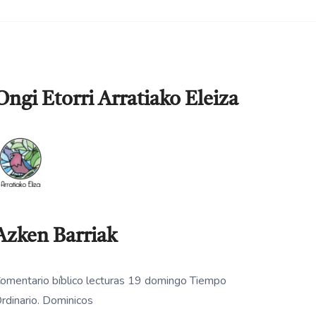
Ongi Etorri Arratiako Eleiza
Azken Barriak
omentario bíblico lecturas 19 domingo Tiempo
rdinario. Dominicos