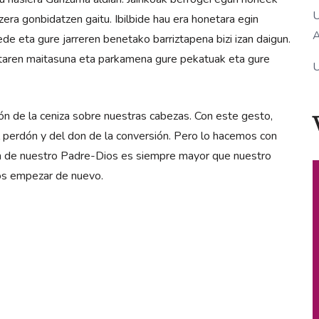
U
tzera gonbidatzen gaitu. Ibilbide hau era honetara egin
A
de eta gure jarreren benetako barriztapena bizi izan daigun.
Aitaren maitasuna eta parkamena gure pekatuak eta gure
U
n de la ceniza sobre nuestras cabezas. Con este gesto,
perdón y del don de la conversión. Pero lo hacemos con
n de nuestro Padre-Dios es siempre mayor que nuestro
os empezar de nuevo.