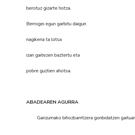
berotuz gizarte hotza.
Berrogei egun garbitu daigun
nagikeria ta lotsa
izan gaitezen baztertu eta
pobre guztien ahotsa.
ABADEAREN AGURRA
Garizumako bihozbarritzera gonbidatzen gaituan Jes