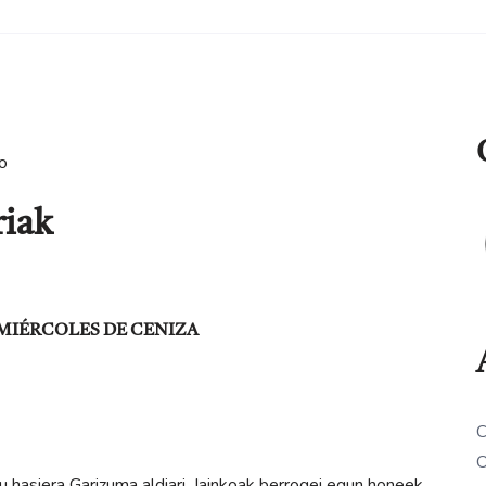
o
riak
MIÉRCOLES DE CENIZA
C
O
iera Garizuma aldiari. Jainkoak berrogei egun honeek