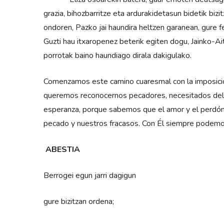
grazia, bihozbarritze eta ardurakidetasun bidetik bizi
ondoren, Pazko jai haundira heltzen garanean, gure fe
Guzti hau itxaropenez beterik egiten dogu, Jainko-
porrotak baino haundiago dirala dakigulako.
Comenzamos este camino cuaresmal con la imposició
queremos reconocernos pecadores, necesitados del 
esperanza, porque sabemos que el amor y el perdó
pecado y nuestros fracasos. Con Él siempre podem
ABESTIA
Berrogei egun jarri dagigun
gure bizitzan ordena;