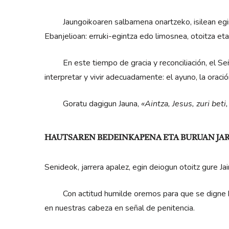
Jaungoikoaren salbamena onartzeko, isilean egin 
Ebanjelioan: erruki-egintza edo limosnea, otoitza eta
En este tiempo de gracia y reconciliación, el Seño
interpretar y vivir adecuadamente: el ayuno, la oración
Goratu dagigun Jauna,
«Aintza, Jesus, zuri beti
HAUTSAREN BEDEINKAPENA ETA BURUAN JA
Senideok, jarrera apalez, egin deiogun otoitz gure Jai
Con actitud humilde oremos para que se digne ben
en nuestras cabeza en señal de penitencia.