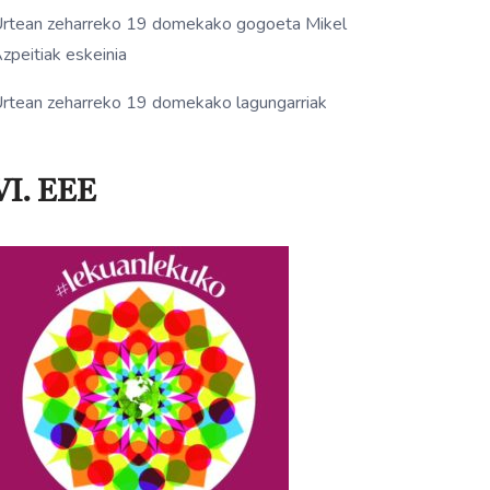
rtean zeharreko 19 domekako gogoeta Mikel
zpeitiak eskeinia
rtean zeharreko 19 domekako lagungarriak
VI. EEE