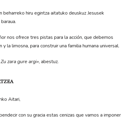
beharreko hiru egintza aitatuko deuskuz Jesusek
 baraua.
r nos ofrece tres pistas para la acción, que debemos
 y la li­mosna, para construir una familia humana universal.
, Zu zara gure argi»
, abestuz.
RTZEA
nko Aitari,
decir con su gracia estas cenizas que vamos a imponer