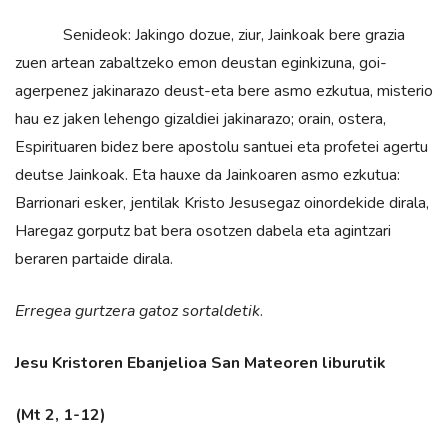
Senideok: Jakingo dozue, ziur, Jainkoak bere grazia
zuen artean zabaltzeko emon deustan eginkizuna, goi-
agerpenez jakinarazo deust-eta bere asmo ezkutua, misterio
hau ez jaken lehengo gizaldiei jakinarazo; orain, ostera,
Espirituaren bidez bere apostolu santuei eta profetei agertu
deutse Jainkoak. Eta hauxe da Jainkoaren asmo ezkutua:
Barrionari esker, jentilak Kristo Jesusegaz oinordekide dirala,
Haregaz gorputz bat bera osotzen dabela eta agintzari
beraren partaide dirala.
Erregea gurtzera gatoz sortaldetik
.
Jesu Kristoren Ebanjelioa San Mateoren liburutik
(Mt 2, 1-12)