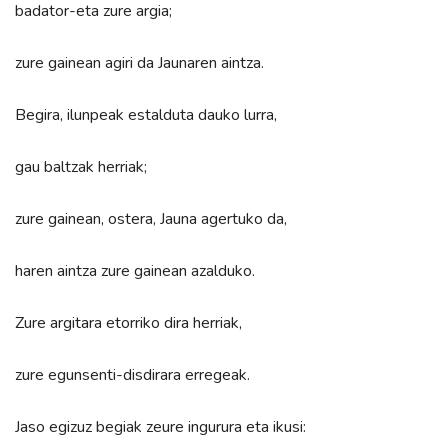
badator-eta zure argia;
zure gainean agiri da Jaunaren aintza.
Begira, ilunpeak estalduta dauko lurra,
gau baltzak herriak;
zure gainean, ostera, Jauna agertuko da,
haren aintza zure gainean azalduko.
Zure argitara etorriko dira herriak,
zure egunsenti-disdirara erregeak.
Jaso egizuz begiak zeure ingurura eta ikusi: