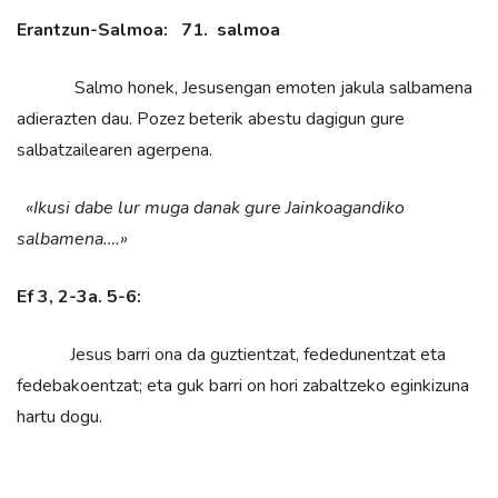
Erantzun-Salmoa: 71. salmoa
Salmo honek, Jesusengan emoten jakula salbamena
adierazten dau. Pozez beterik abestu dagigun gure
salbatzailearen agerpena.
«Ikusi dabe lur muga danak gure Jainkoagandiko
salbamena….»
Ef 3, 2-3a. 5-6:
Jesus barri ona da guztientzat, fededunentzat eta
fedebakoentzat; eta guk barri on hori zabaltzeko eginkizuna
hartu dogu.