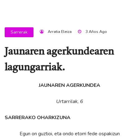
Arratia Eleiza
3 Años Ago
Sarrerak
Jaunaren agerkundearen
lagungarriak.
JAUNAREN AGERKUNDEA
Urtarrilak, 6
SARRERAKO OHARKIZUNA
Egun on guztioi, eta ondo etorri fede ospakizun