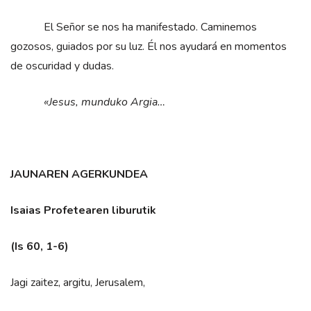
El Señor se nos ha manifestado. Caminemos
gozosos, guiados por su luz. Él nos ayudará en momentos
de oscuridad y dudas.
«Jesus, munduko Argia…
JAUNAREN AGERKUNDEA
Isaias Profetearen liburutik
(Is 60, 1-6)
Jagi zaitez, argitu, Jerusalem,