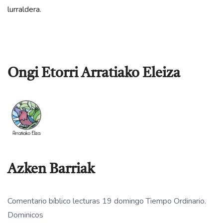
lurraldera.
Ongi Etorri Arratiako Eleiza
Azken Barriak
Comentario bíblico lecturas 19 domingo Tiempo Ordinario.
Dominicos