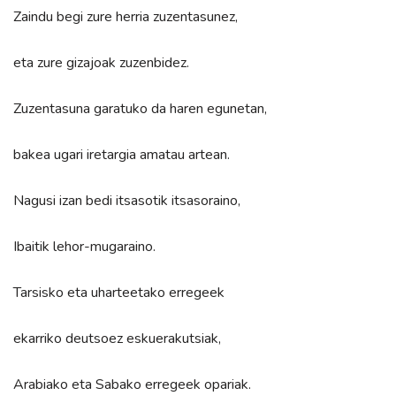
Zaindu begi zure herria zuzentasunez,
eta zure gizajoak zuzenbidez.
Zuzentasuna garatuko da haren egunetan,
bakea ugari iretargia amatau artean.
Nagusi izan bedi itsasotik itsasoraino,
Ibaitik lehor-mugaraino.
Tarsisko eta uharteetako erregeek
ekarriko deutsoez eskuerakutsiak,
Arabiako eta Sabako erregeek opariak.