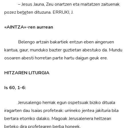
– Jesus Jauna, Zeu onartzen eta maitatzen zaituenak
pozez be
te
ten dituzuna. ERRUKI, J.
«AINTZA»-ren aurrean
Belengo artzain bakartiek entzun eben aingeruen
kantua, gaur, munduko bazter guztietan abestuko da. Mundu
osoaren abesti horretan parte hartu daigun geuk ere.
HITZAREN LITURGIA
Is 60, 1-6:
Jerusalengo herriak egun ospetsuak biziko dituala
iragarten dau Isaias profeteak: urrineko jentea jakituria bila
bertara etorriko dalako. Magoak Jerusalenera heltzean
beteko dira profetearen berba honeek.