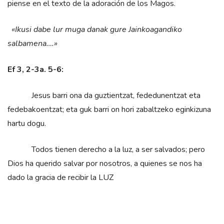
piense en el texto de la adoración de los Magos.
«Ikusi dabe lur muga danak gure Jainkoagandiko
salbamena….»
Ef 3, 2-3a. 5-6:
Jesus barri ona da guztientzat, fededunentzat eta
fedebakoentzat; eta guk barri on hori zabaltzeko eginkizuna
hartu dogu.
Todos tienen derecho a la luz, a ser salvados; pero
Dios ha querido salvar por nosotros, a quienes se nos ha
dado la gracia de recibir la LUZ