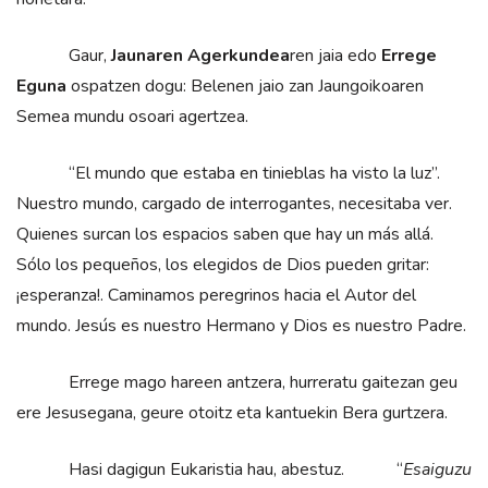
Gaur,
Jaunaren Agerkundea
ren jaia edo
Errege
Eguna
ospatzen dogu: Belenen jaio zan Jaungoikoaren
Semea mundu osoari agertzea.
“El mundo que estaba en tinieblas ha visto la luz”.
Nuestro mundo, cargado de interrogantes, necesitaba ver.
Quienes surcan los espacios saben que hay un más allá.
Sólo los pequeños, los elegidos de Dios pueden gritar:
¡esperanza!. Caminamos peregrinos hacia el Autor del
mundo. Jesús es nuestro Hermano y Dios es nuestro Padre.
Errege mago hareen antzera, hurreratu gaitezan geu
ere Jesusegana, geure otoitz eta kantuekin Bera gurtzera.
Hasi dagigun Eukaristia hau, abestuz. “
Esaiguzu