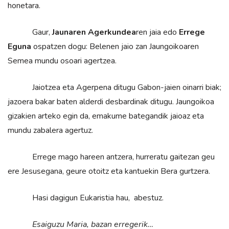
honetara.
Gaur,
Jaunaren Agerkundea
ren jaia edo
Errege
Eguna
ospatzen dogu: Belenen jaio zan Jaungoikoaren
Semea mundu osoari agertzea.
Jaiotzea eta Agerpena ditugu Gabon-jaien oinarri biak;
jazoera bakar baten alderdi desbardinak ditugu. Jaungoikoa
gizakien arteko egin da, emakume bategandik jaioaz eta
mundu zabalera agertuz.
Errege mago hareen antzera, hurreratu gaitezan geu
ere Jesusegana, geure otoitz eta kantuekin Bera gurtzera.
Hasi dagigun Eukaristia hau, abestuz.
Esaiguzu Maria, bazan erregerik…