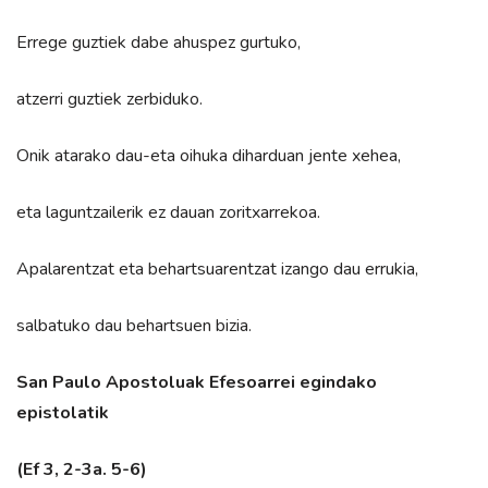
Errege guztiek dabe ahuspez gurtuko,
atzerri guztiek zerbiduko.
Onik atarako dau-eta oihuka diharduan jente xehea,
eta laguntzailerik ez dauan zoritxarrekoa.
Apalarentzat eta behartsuarentzat izango dau errukia,
salbatuko dau behartsuen bizia.
San Paulo Apostoluak Efesoarrei egindako
epistolatik
(Ef 3, 2-3a. 5-6)