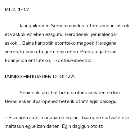
Mt 2, 1-12:
Jaungoikoaren Semea mundura etorri zanean, askok
eta askok ez eben ezagutu: Herodesek, jerusalendar
askok… Baina kanpotik etorritako magoek Haregana
hurreratu ziran eta gurtu egin eben. Prestau gaitezan
Ebanjelioa entzuteko,
«Aleluia»
abestuz.
JAINKO HERRIAREN OTOITZA
Senideok: argi bat biztu da iluntasunaren erdian.
Berari esker, itxaropenez beterik otoitz egin daikegu:
– Elizearen alde: munduaren erdian, itxaropen sortzaile eta
maitasun egile izan daiten. Egin dagigun otoitz