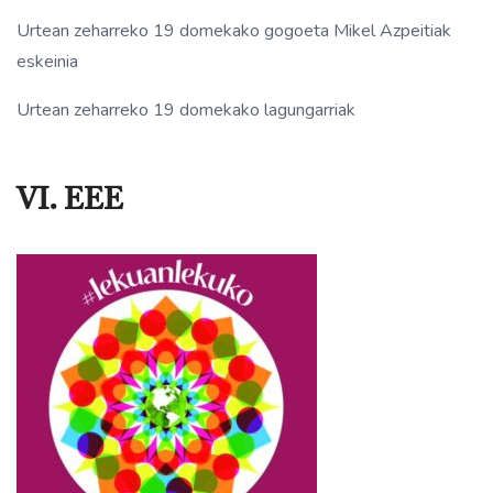
Urtean zeharreko 19 domekako gogoeta Mikel Azpeitiak
eskeinia
Urtean zeharreko 19 domekako lagungarriak
VI. EEE