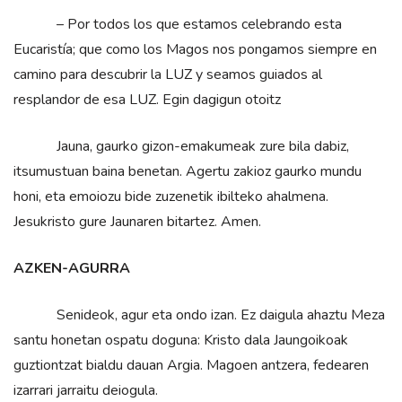
– Por todos los que estamos celebrando esta
Eucaristía; que como los Magos nos pongamos siempre en
camino para descubrir la LUZ y seamos guiados al
resplandor de esa LUZ. Egin dagigun otoitz
Jauna, gaurko gizon-emakumeak zure bila dabiz,
itsumustuan baina benetan. Agertu zakioz gaurko mundu
honi, eta emoiozu bide zuzenetik ibilteko ahalmena.
Jesukristo gure Jaunaren bitartez. Amen.
AZKEN-AGURRA
Senideok, agur eta ondo izan. Ez daigula ahaztu Meza
santu honetan ospatu doguna: Kristo dala Jaungoikoak
guztiontzat bialdu dauan Argia. Magoen antzera, fedearen
izarrari jarraitu deiogula.