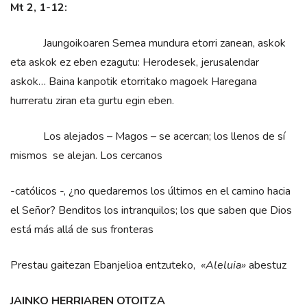
Mt 2, 1-12:
Jaungoikoaren Semea mundura etorri zanean, askok
eta askok ez eben ezagutu: Herodesek, jerusalendar
askok… Baina kanpotik etorritako magoek Haregana
hurreratu ziran eta gurtu egin eben.
Los alejados – Magos – se acercan; los llenos de sí
mismos se alejan. Los cercanos
-católicos -, ¿no quedaremos los últimos en el camino hacia
el Señor? Benditos los intranquilos; los que saben que Dios
está más allá de sus fronteras
Prestau gaitezan Ebanjelioa entzuteko,
«Aleluia»
abestuz
JAINKO HERRIAREN OTOITZA