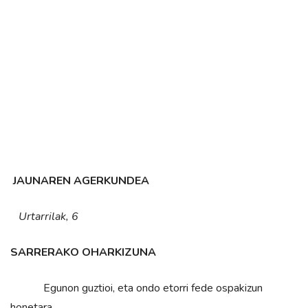
JAUNAREN AGERKUNDEA
Urtarrilak, 6
SARRERAKO OHARKIZUNA
Egunon guztioi, eta ondo etorri fede ospakizun
honetara.