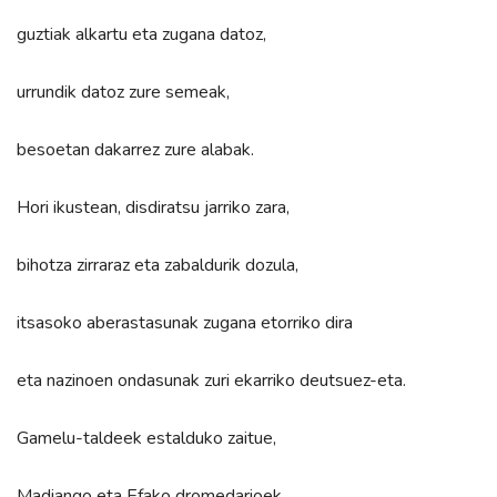
guztiak alkartu eta zugana datoz,
urrundik datoz zure semeak,
besoetan dakarrez zure alabak.
Hori ikustean, disdiratsu jarriko zara,
bihotza zirraraz eta zabaldurik dozula,
itsasoko aberastasunak zugana etorriko dira
eta nazinoen ondasunak zuri ekarriko deutsuez-eta.
Gamelu-taldeek estalduko zaitue,
Madiango eta Efako dromedarioek.