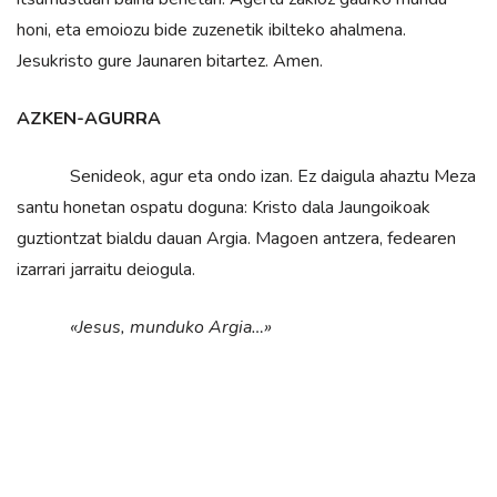
honi, eta emoiozu bide zuzenetik ibilteko ahalmena.
Jesukristo gure Jaunaren bitartez. Amen.
AZKEN-AGURRA
Senideok, agur eta ondo izan. Ez daigula ahaztu Meza
santu honetan ospatu doguna: Kristo dala Jaungoikoak
guztiontzat bialdu dauan Argia. Magoen antzera, fedearen
izarrari jarraitu deiogula.
«Jesus, munduko Argia…»