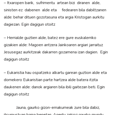
– Itxaropen barik, sufrimentu artean bizi diranen alde,
sinisten ez dabenen alde eta fedearen bila dabiltzanen
alde: behar dituen gozotasuna eta argia Kristogan aurkitu
dagiezan. Egin dagigun otoitz
– Herrialde guztien alde, batez ere gure euskalerriko
gizakien alde: Magoen antzera Jainkoaren argiari jarraituz
Jesusegaz aurkitzeak dakarren gozamena izan dagien. Egin
dagigun otoitz
– Eukaristia hau ospatzeko alkartu garean guztion alde eta
domekero Eukaristian parte hartzea alde batera itzita
daukenen alde: danok argiaren bila ibili gaitezan beti. Egin
dagigun otoitz
Jauna, gaurko gizon-emakumeak zure bila dabiz,
itsumustuan baina benetan. Agertu zakioz gaurko mundu