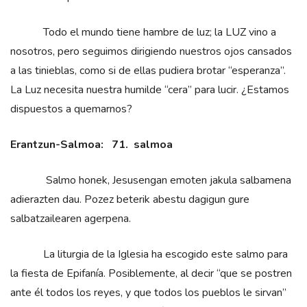
Todo el mundo tiene hambre de luz; la LUZ vino a
nosotros, pero seguimos dirigiendo nuestros ojos cansados
a las tinieblas, como si de ellas pudiera brotar “esperanza”.
La Luz necesita nuestra humilde “cera” para lucir. ¿Estamos
dispuestos a quemarnos?
Erantzun-Salmoa: 71. salmoa
Salmo honek, Jesusengan emoten jakula salbamena
adierazten dau. Pozez beterik abestu dagigun gure
salbatzailearen agerpena.
La liturgia de la Iglesia ha escogido este salmo para
la fiesta de Epifanía. Posiblemente, al decir “que se postren
ante él todos los reyes, y que todos los pueblos le sirvan”