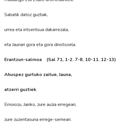
Sabatik datoz guztiak,
urrea eta intsentsua dakarrezala,
eta Jaunari gora eta gora dinotsoela.
Erantzun-salmoa (Sal 71, 1-2. 7-8. 10-11. 12-13)
Ahuspez gurtuko zaitue, Jauna,
atzerri guztiek
.
Emoiozu, Jainko, zure auzia erregeari,
zure zuzentasuna errege-semeari.