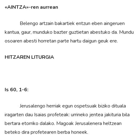
«AINTZA»-ren aurrean
Belengo artzain bakartiek entzun eben aingeruen
kantua, gaur, munduko bazter guztietan abestuko da. Mundu
osoaren abesti horretan parte hartu daigun geuk ere.
HITZAREN LITURGIA
Is 60, 1-6:
Jerusalengo herriak egun ospetsuak biziko dituala
iragarten dau Isaias profeteak: urrineko jentea jakituria bila
bertara etorriko dalako. Magoak Jerusalenera heltzean
beteko dira profetearen berba honeek.