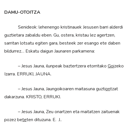
DAMU-OTOITZA
Senideok: lehenengo kristinauek Jesusen barri alderdi
guztietara zabaldu eben. Gu, ostera, kristau lez agertzen,
sarritan lotsatu egiten gara, besteek zer esango ete daben
bildurrez… Eskatu daigun Jaunaren parkamena:
– Jesus Jauna, ilunpeak baztertzera etorritako
Goi
zeko
Izarra. ERRUKI, JAUNA.
– Jesus Jauna, Jaungoikoaren maitasuna guzti
on
tzat
dakarzuna. KRISTO, ERRUKI.
– Jesus Jauna, Zeu onartzen eta maitatzen zaituenak
pozez be
te
ten dituzuna. E. J..