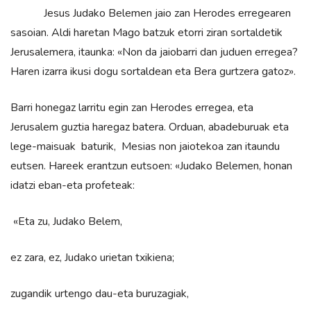
Jesus Judako Belemen jaio zan Herodes erregearen
sasoian. Aldi haretan Mago batzuk etorri ziran sortaldetik
Jerusalemera, itaunka: «Non da jaiobarri dan juduen erregea?
Haren izarra ikusi dogu sortaldean eta Bera gurtzera gatoz».
Barri honegaz larritu egin zan Herodes erregea, eta
Jerusalem guztia haregaz batera. Orduan, abadeburuak eta
lege-maisuak baturik, Mesias non jaiotekoa zan itaundu
eutsen. Hareek erantzun eutsoen: «Judako Belemen, honan
idatzi eban-eta profeteak:
«Eta zu, Judako Belem,
ez zara, ez, Judako urietan txikiena;
zugandik urtengo dau-eta buruzagiak,