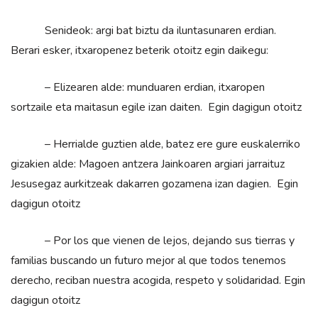
Senideok: argi bat biztu da iluntasunaren erdian.
Berari esker, itxaropenez beterik otoitz egin daikegu:
– Elizearen alde: munduaren erdian, itxaropen
sortzaile eta maitasun egile izan daiten. Egin dagigun otoitz
– Herrialde guztien alde, batez ere gure euskalerriko
gizakien alde: Magoen antzera Jainkoaren argiari jarraituz
Jesusegaz aurkitzeak dakarren gozamena izan dagien. Egin
dagigun otoitz
– Por los que vienen de lejos, dejando sus tierras y
familias buscando un futuro mejor al que todos tenemos
derecho, reciban nuestra acogida, respeto y solidaridad. Egin
dagigun otoitz