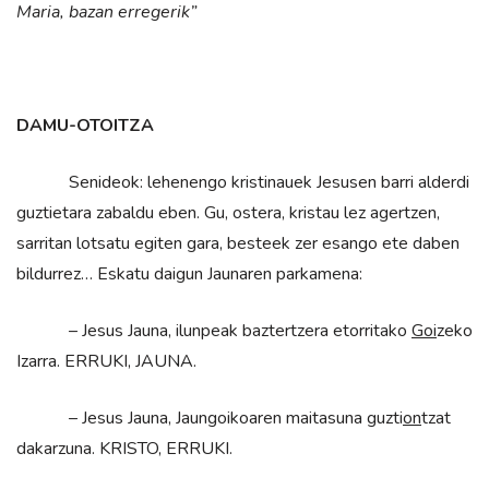
Maria, bazan erregerik”
DAMU-OTOITZA
Senideok: lehenengo kristinauek Jesusen barri alderdi
guztietara zabaldu eben. Gu, ostera, kristau lez agertzen,
sarritan lotsatu egiten gara, besteek zer esango ete daben
bildurrez… Eskatu daigun Jaunaren parkamena:
– Jesus Jauna, ilunpeak baztertzera etorritako
Goi
zeko
Izarra. ERRUKI, JAUNA.
– Jesus Jauna, Jaungoikoaren maitasuna guzti
on
tzat
dakarzuna. KRISTO, ERRUKI.