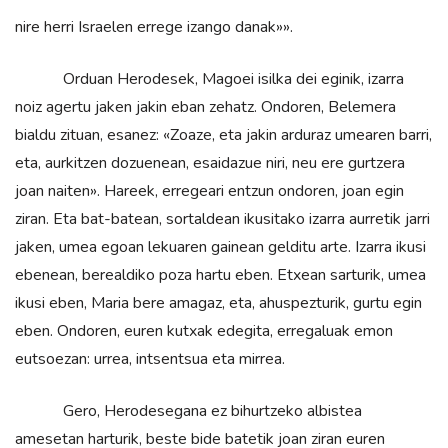
nire herri Israelen errege izango danak»».
Orduan Herodesek, Magoei isilka dei eginik, izarra
noiz agertu jaken jakin eban zehatz. Ondoren, Belemera
bialdu zituan, esanez: «Zoaze, eta jakin arduraz umearen barri,
eta, aurkitzen dozuenean, esaidazue niri, neu ere gurtzera
joan naiten». Hareek, erregeari entzun ondoren, joan egin
ziran. Eta bat-batean, sortaldean ikusitako izarra aurretik jarri
jaken, umea egoan lekuaren gainean gelditu arte. Izarra ikusi
ebenean, berealdiko poza hartu eben. Etxean sarturik, umea
ikusi eben, Maria bere amagaz, eta, ahuspezturik, gurtu egin
eben. Ondoren, euren kutxak edegita, erregaluak emon
eutsoezan: urrea, intsentsua eta mirrea.
Gero, Herodesegana ez bihurtzeko albistea
amesetan harturik, beste bide batetik joan ziran euren