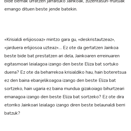
bide berriak urratzen jarraituko Jainkoak, zuzentasun-fruituak
emango dituen beste jende batekin.
«Krisialdi erlijiosoaz» mintzo gara gu, «deskristautzeaz»,
«jarduera erlijiosoa uzteaz»… Ez ote da gertatzen Jainkoa
beste bide bat prestatzen ari dela, Jainkoaren erreinuaren
egitasmoari leialagoa izango den beste Eliza bat sortuko
duena? Ez ote da beharrekoa krisialdiko hau, hain boteretsua
ez den baina ebanjelikoagoa izango den beste Eliza bat
sortzeko, hain ugaria ez baina mundua gizakoiago bihurtzeari
emanagoa izango den beste Eliza bat sortzeko? Ez ote dira
etorriko Jainkoari leialago izango diren beste belaunaldi berri
batzuk?