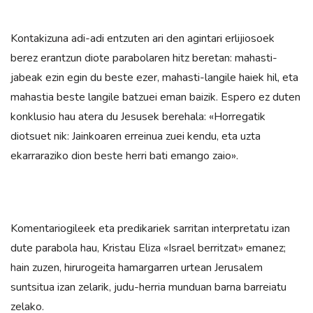
Kontakizuna adi-adi entzuten ari den agintari erlijiosoek
berez erantzun diote parabolaren hitz beretan: mahasti-
jabeak ezin egin du beste ezer, mahasti-langile haiek hil, eta
mahastia beste langile batzuei eman baizik. Espero ez duten
konklusio hau atera du Jesusek berehala: «Horregatik
diotsuet nik: Jainkoaren erreinua zuei kendu, eta uzta
ekarraraziko dion beste herri bati emango zaio».
Komentariogileek eta predikariek sarritan interpretatu izan
dute parabola hau, Kristau Eliza «Israel berritzat» emanez;
hain zuzen, hirurogeita hamargarren urtean Jerusalem
suntsitua izan zelarik, judu-herria munduan barna barreiatu
zelako.