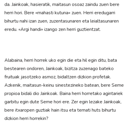
da. Jainkoak, hasieratik, maitasun osoaz zaindu zuen bere
herri hori. Bere «mahasti kutuna» zuen. Herri eredugarri
bihurtu nahi izan zuen, zuzentasunaren eta leialtasunaren
eredu. «Argi handi» izango zen herri guztientzat.
Alabaina, herri horrek uko egin die eta hil egin ditu, bata
bestearen ondoren, Jainkoak, bizitza zuzenago bateko
fruituak jasotzeko asmoz, bidaltzen dizkion profetak.
Azkenik, maitasun-keinu sinestezineko batean, bere Seme
propioa bidali dio Jainkoak. Baina herri horretako agintariek
garbitu egin dute Seme hori ere. Zer egin lezake Jainkoak,
bere itxaropen guztiak hain itsu eta temati huts bihurtu
dizkion herri horrekin?