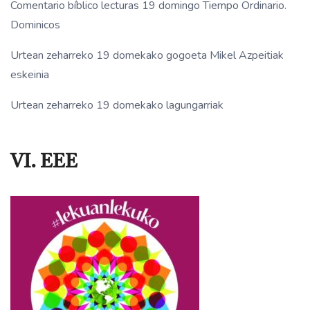
Comentario bíblico lecturas 19 domingo Tiempo Ordinario.
Dominicos
Urtean zeharreko 19 domekako gogoeta Mikel Azpeitiak
eskeinia
Urtean zeharreko 19 domekako lagungarriak
VI. EEE