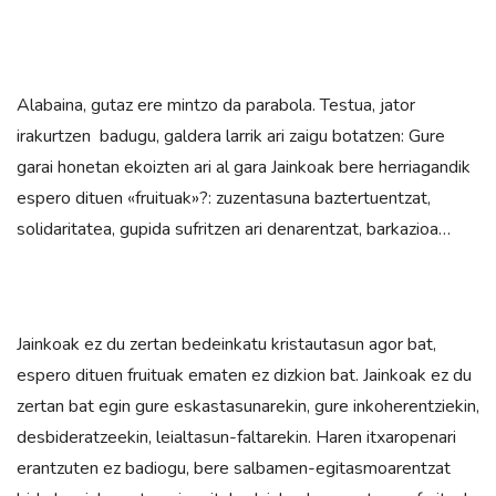
Alabaina, gutaz ere mintzo da parabola. Testua, jator
irakurtzen badugu, galdera larrik ari zaigu botatzen: Gure
garai honetan ekoizten ari al gara Jainkoak bere herriagandik
espero dituen «fruituak»?: zuzentasuna baztertuentzat,
solidaritatea, gupida sufritzen ari denarentzat, barkazioa…
Jainkoak ez du zertan bedeinkatu kristautasun agor bat,
espero dituen fruituak ematen ez dizkion bat. Jainkoak ez du
zertan bat egin gure eskastasunarekin, gure inkoherentziekin,
desbideratzeekin, leialtasun-faltarekin. Haren itxaropenari
erantzuten ez badiogu, bere salbamen-egitasmoarentzat