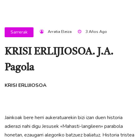
Arratia Eleiza
3 Años Ago
Sarrerak
KRISI ERLIJIOSOA. J.A.
Pagola
KRISI ERLIJIOSOA
Jainkoak bere herri aukeratuarekin bizi izan duen historia
adierazi nahi digu Jesusek «Mahasti-langileen» parabola
honetan, ezaugarri alegoriko batzuez baliatuz. Historia tristea