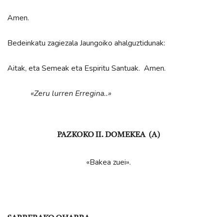
Amen.
Bedeinkatu zagiezala Jaungoiko ahalguztidunak:
Aitak, eta Semeak eta Espiritu Santuak. Amen.
«Zeru lurren Erregina..»
PAZKOKO II. DOMEKEA (A)
«Bakea zuei».