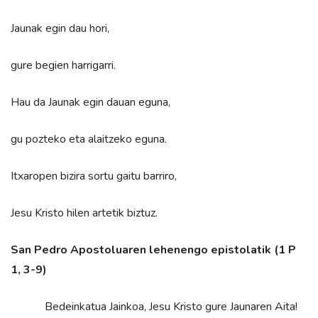
Jaunak egin dau hori,
gure begien harrigarri.
Hau da Jaunak egin dauan eguna,
gu pozteko eta alaitzeko eguna.
Itxaropen bizira sortu gaitu barriro,
Jesu Kristo hilen artetik biztuz.
San Pedro Apostoluaren lehenengo epistolatik (1 P
1, 3-9)
Bedeinkatua Jainkoa, Jesu Kristo gure Jaunaren Aita!