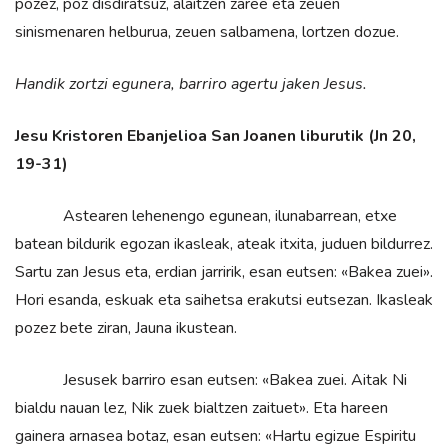
pozez, poz disdiratsuz, alaitzen zaree eta zeuen
sinismenaren helburua, zeuen salbamena, lortzen dozue.
Handik zortzi egunera, barriro agertu jaken Jesus.
Jesu Kristoren Ebanjelioa San Joanen liburutik (Jn 20,
19-31)
Astearen lehenengo egunean, ilunabarrean, etxe
batean bildurik egozan ikasleak, ateak itxita, juduen bildurrez.
Sartu zan Jesus eta, erdian jarririk, esan eutsen: «Bakea zuei».
Hori esanda, eskuak eta saihetsa erakutsi eutsezan. Ikasleak
pozez bete ziran, Jauna ikustean.
Jesusek barriro esan eutsen: «Bakea zuei. Aitak Ni
bialdu nauan lez, Nik zuek bialtzen zaituet». Eta hareen
gainera arnasea botaz, esan eutsen: «Hartu egizue Espiritu