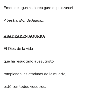
Emon deiogun hasierea gure ospakizunari…
Abestia: Bizi da Jauna….
ABADEAREN AGURRA
El Dios de la vida,
que ha resucitado a Jesucristo,
rompiendo las ataduras de la muerte,
esté con todos vosotros.