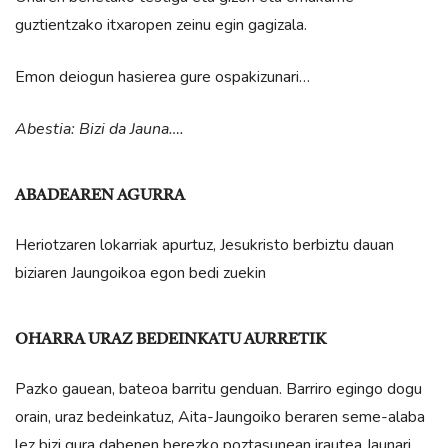
guztientzako itxaropen zeinu egin gagizala.
Emon deiogun hasierea gure ospakizunari…
Abestia: Bizi da Jauna….
ABADEAREN AGURRA
Heriotzaren lokarriak apurtuz,
Jesukristo berbiztu dauan
biziaren Jaungoikoa
egon bedi zuekin
OHARRA URAZ BEDEINKATU AURRETIK
Pazko gauean, bateoa barritu genduan. Barriro egingo dogu
orain, uraz bedeinkatuz, Aita-Jaungoiko beraren seme-alaba
lez bizi gura dabenen berezko poztasunean irautea Jaunari