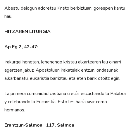
Abestu deiogun adoretsu Kristo berbiztuari, gorespen kantu
hau.
HITZAREN LITURGIA
Ap Eg 2, 42‑47:
Irakurgai honetan, lehenengo kristau alkartearen lau oinarri
agertzen jakuz: Apostoluen irakatsiak entzun, ondasunak
alkarbanatu, eukaristia barriztau eta eten barik otoitz egin.
La primera comunidad cristiana crecía, escuchando la Palabra
y celebrando la Eucaristía. Esto les hacía vivir como
hermanos.
Erantzun‑Salmoa: 117. Salmoa