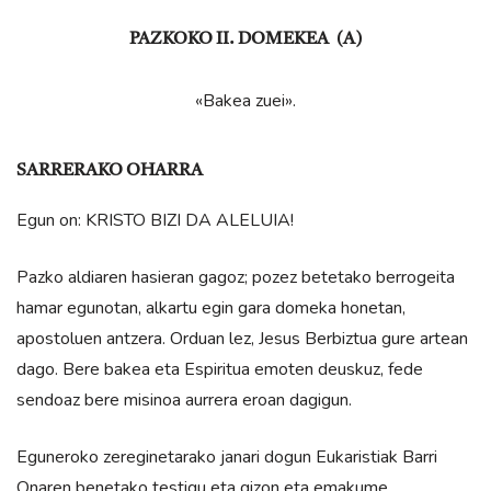
PAZKOKO II. DOMEKEA (A)
«Bakea zuei».
SARRERAKO OHARRA
Egun on: KRISTO BIZI DA ALELUIA!
Pazko aldiaren hasieran gagoz; pozez betetako berrogeita
hamar egunotan, alkartu egin gara domeka honetan,
apostoluen antzera. Orduan lez, Jesus Berbiztua gure artean
dago. Bere bakea eta Espiritua emoten deuskuz, fede
sendoaz bere misinoa aurrera eroan dagigun.
Eguneroko zereginetarako janari dogun Eukaristiak Barri
Onaren benetako testigu eta gizon eta emakume