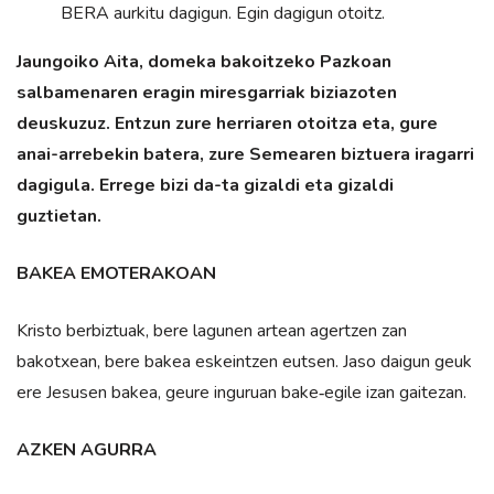
BERA aurkitu dagigun. Egin dagigun otoitz.
Jaungoiko Aita, domeka bakoitzeko Pazkoan
salbamenaren eragin miresgarriak biziazoten
deuskuzuz. Entzun zure herriaren otoitza eta, gure
anai-arrebekin batera, zure Semearen biztuera iragarri
dagigula. Errege bizi da-ta gizaldi eta gizaldi
guztietan.
BAKEA EMOTERAKOAN
Kristo berbiztuak, bere lagunen artean agertzen zan
bakotxean, bere bakea eskeintzen eutsen. Jaso daigun geuk
ere Jesusen bakea, geure inguruan bake‑egile izan gaitezan.
AZKEN AGURRA