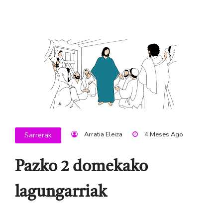
Arratia Eleiza
4 Meses Ago
Sarrerak
Pazko 2 domekako
lagungarriak