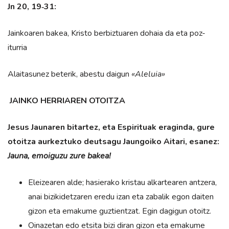
Jn 20, 19‑31:
Jainkoaren bakea, Kristo berbiztuaren dohaia da eta poz-
iturria
Alaitasunez beterik, abestu daigun
«Aleluia»
JAINKO HERRIAREN OTOITZA
Jesus Jaunaren bitartez, eta Espirituak eraginda, gure
otoitza aurkeztuko deutsagu Jaungoiko Aitari, esanez:
Jauna, emoiguzu zure bakea!
Eleizearen alde; hasierako kristau alkartearen antzera,
anai bizikidetzaren eredu izan eta zabalik egon daiten
gizon eta emakume guztientzat. Egin dagigun otoitz.
Oinazetan edo etsita bizi diran gizon eta emakume