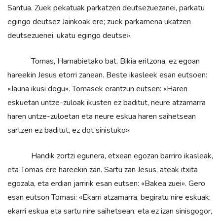
Santua. Zuek pekatuak parkatzen deutsezuezanei, parkatu
egingo deutsez Jainkoak ere; zuek parkamena ukatzen
deutsezuenei, ukatu egingo deutse».
Tomas, Hamabietako bat, Bikia eritzona, ez egoan
hareekin Jesus etorri zanean. Beste ikasleek esan eutsoen:
«Jauna ikusi dogu». Tomasek erantzun eutsen: «Haren
eskuetan untze-zuloak ikusten ez baditut, neure atzamarra
haren untze-zuloetan eta neure eskua haren saihetsean
sartzen ez baditut, ez dot sinistuko».
Handik zortzi egunera, etxean egozan barriro ikasleak,
eta Tomas ere hareekin zan. Sartu zan Jesus, ateak itxita
egozala, eta erdian jarririk esan eutsen: «Bakea zuei». Gero
esan eutson Tomasi: «Ekarri atzamarra, begiratu nire eskuak;
ekarri eskua eta sartu nire saihetsean, eta ez izan sinisgogor,