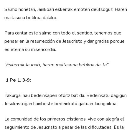
Salmo honetan, Jainkoari eskerrak emoten deutsoguz, Haren
maitasuna betikoa dalako.
Para cantar este salmo con todo el sentido, tenemos que
pensar en la resurrección de Jesucristo y dar gracias porque
es eterna su misericordia.
“Eskerrak Jaunari, haren maitasuna betikoa da-ta”
1 Pe 1, 3‑9:
Irakurgai hau bedeinkapen otoitz bat da. Bedeinkatu dagigun,
Jesukristogan hainbeste bedeinkatu gaituan Jaungoikoa.
La comunidad de los primeros cristianos, vive con alegría el
seguimiento de Jesucristo a pesar de las dificultades. Es la