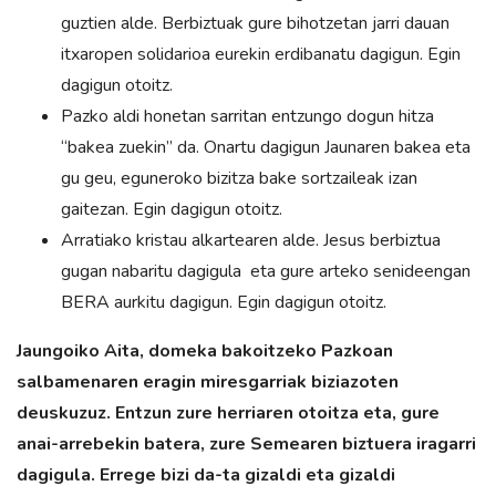
guztien alde. Berbiztuak gure bihotzetan jarri dauan
itxaropen solidarioa eurekin erdibanatu dagigun. Egin
dagigun otoitz.
Pazko aldi honetan sarritan entzungo dogun hitza
“bakea zuekin” da. Onartu dagigun Jaunaren bakea eta
gu geu, eguneroko bizitza bake sortzaileak izan
gaitezan. Egin dagigun otoitz.
Arratiako kristau alkartearen alde. Jesus berbiztua
gugan nabaritu dagigula eta gure arteko senideengan
BERA aurkitu dagigun. Egin dagigun otoitz.
Jaungoiko Aita, domeka bakoitzeko Pazkoan
salbamenaren eragin miresgarriak biziazoten
deuskuzuz. Entzun zure herriaren otoitza eta, gure
anai-arrebekin batera, zure Semearen biztuera iragarri
dagigula. Errege bizi da-ta gizaldi eta gizaldi