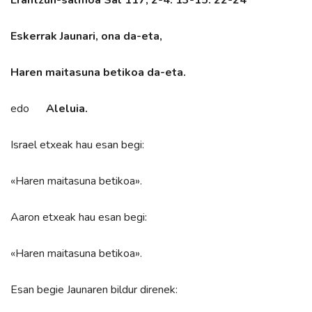
Eskerrak Jaunari, ona da-eta,
Haren maitasuna betikoa da-eta.
edo
Aleluia.
Israel etxeak hau esan begi:
«Haren maitasuna betikoa».
Aaron etxeak hau esan begi:
«Haren maitasuna betikoa».
Esan begie Jaunaren bildur direnek: