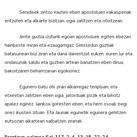
Senideek zintzo irauten eben apostoluen irakaspenak
entzuten eta alkarte bizitzan, ogia zatitzen eta otoitzean.
Jente guztia izuturik egoan apostoluek egiten ebezan
hainbeste mirari eta ezaugarrigaz. Sinistedun guztiak
batasunean bizi ziran eta dana danentzat euken: euren lur eta
ondasunak saldu eta guztien artean banatzen eben dirua,
bakoitzaren beharrizanari egokionez.
Egunero batu ohi ziran alkarregaz tenpluan, eta
etxeetan zatitzen eben ogia, jatorduak pozik eta bihotz
apalez eginez. Jainkoa goresten eben, eta herri osoak begi
onez ikusten zituan. Eta Jaunak egunetik egunera gehitzen
eutsozan alkarteari salbatzen ziranak.
Erantzun-salmoa
Sal 117, 2-4.
13-15. 22-24