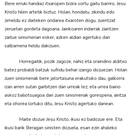
Bere erruki handiaz itxaropen bizira sortu gaitu barriro, Jesu
Kristo hilen artetik biztuz. Holan, hondatu, zikindu edo
zimeldu ez daiteken ondarea itxaroten dogu, zuentzat
zeruetan gordeta dagoana. Jainkoaren indarrak zaintzen
zaitue sinismenari esker, azken aldian agertuko dan
salbamena heldu dakizuen.
Horregaitik, pozik zagoze, nahiz eta oraindino alditxo
batez probaldi batzuk sufridu behar izango dozuezan. Holan
zuen sinismenak bere jatortasuna erakutsiko dau, galkorra
izan arren sutan garbitzen dan urreak lez; eta urrea baino
askoz baliotsuagoa dan zuen sinismenak gorespena, aintza
eta ohorea lortuko ditu, Jesu Kristo agertuko danean.
Maite dozue Jesu Kristo, ikusi ez badozue ere. Eta
ikusi barik Beragan sinisten dozuela, esan ezin ahaleko