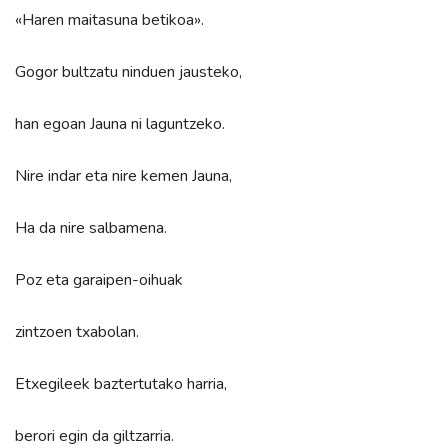
«Haren maitasuna betikoa».
Gogor bultzatu ninduen jausteko,
han egoan Jauna ni laguntzeko.
Nire indar eta nire kemen Jauna,
Ha da nire salbamena.
Poz eta garaipen-oihuak
zintzoen txabolan.
Etxegileek baztertutako harria,
berori egin da giltzarria.