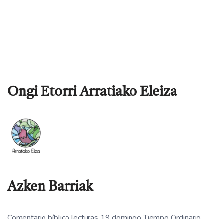
Ongi Etorri Arratiako Eleiza
Azken Barriak
Comentario bíblico lecturas 19 domingo Tiempo Ordinario.