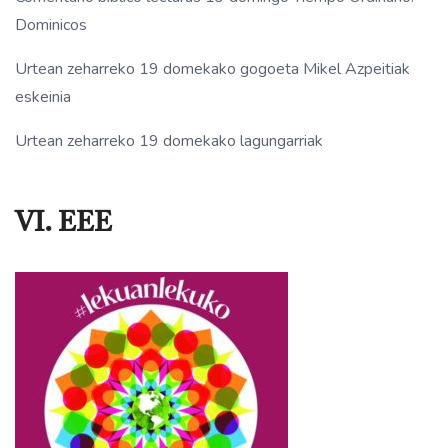
Dominicos
Urtean zeharreko 19 domekako gogoeta Mikel Azpeitiak
eskeinia
Urtean zeharreko 19 domekako lagungarriak
VI. EEE