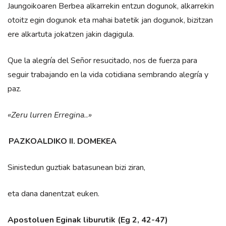
Jaungoikoaren Berbea alkarrekin entzun dogunok, alkarrekin
otoitz egin dogunok eta mahai batetik jan dogunok, bizitzan
ere alkartuta jokatzen jakin dagigula.
Que la alegría del Señor resucitado, nos de fuerza para
seguir trabajando en la vida cotidiana sembrando alegría y
paz.
«Zeru lurren Erregina..»
PAZKOALDIKO II. DOMEKEA
Sinistedun guztiak batasunean bizi ziran,
eta dana danentzat euken.
Apostoluen Eginak liburutik (Eg 2, 42-47)