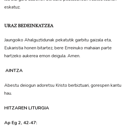
eskatuz.
URAZ BEDEINKATZEA
Jaungoiko Ahalguztidunak pekatutik garbitu gaizala eta,
Eukaristia honen bitartez, bere Erreinuko mahaian parte
hartzeko aukerea emon deigula. Amen.
AINTZA
Abestu deiogun adoretsu Kristo berbiztuari, gorespen kantu
hau.
HITZAREN LITURGIA
Ap Eg 2, 42‑47: