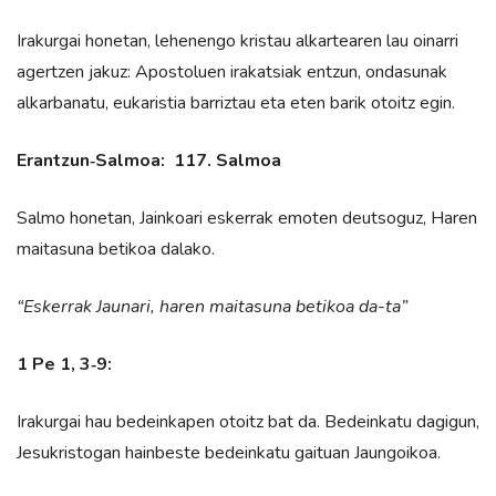
Irakurgai honetan, lehenengo kristau alkartearen lau oinarri
agertzen jakuz: Apostoluen irakatsiak entzun, ondasunak
alkarbanatu, eukaristia barriztau eta eten barik otoitz egin.
Erantzun‑Salmoa: 117. Salmoa
Salmo honetan, Jainkoari eskerrak emoten deutsoguz, Haren
maitasuna betikoa dalako.
“Eskerrak Jaunari, haren maitasuna betikoa da-ta”
1 Pe 1, 3‑9:
Irakurgai hau bedeinkapen otoitz bat da. Bedeinkatu dagigun,
Jesukristogan hainbeste bedeinkatu gaituan Jaungoikoa.