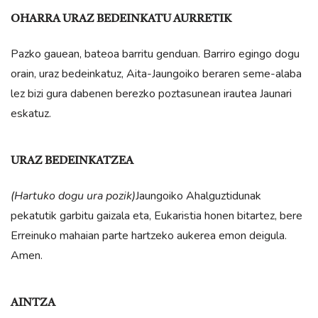
OHARRA URAZ BEDEINKATU AURRETIK
Pazko gauean, bateoa barritu genduan. Barriro egingo dogu
orain, uraz bedeinkatuz, Aita-Jaungoiko beraren seme-alaba
lez bizi gura dabenen berezko poztasunean irautea Jaunari
eskatuz.
URAZ BEDEINKATZEA
(Hartuko dogu ura pozik)
Jaungoiko Ahalguztidunak
pekatutik garbitu gaizala eta, Eukaristia honen bitartez, bere
Erreinuko mahaian parte hartzeko aukerea emon deigula.
Amen.
AINTZA