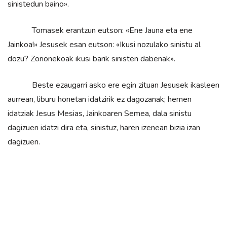
sinistedun baino».
Tomasek erantzun eutson: «Ene Jauna eta ene
Jainkoa!» Jesusek esan eutson: «Ikusi nozulako sinistu al
dozu? Zorionekoak ikusi barik sinisten dabenak».
Beste ezaugarri asko ere egin zituan Jesusek ikasleen
aurrean, liburu honetan idatzirik ez dagozanak; hemen
idatziak Jesus Mesias, Jainkoaren Semea, dala sinistu
dagizuen idatzi dira eta, sinistuz, haren izenean bizia izan
dagizuen.