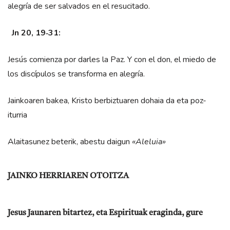
alegría de ser salvados en el resucitado.
Jn 20, 19‑31:
Jesús comienza por darles la Paz. Y con el don, el miedo de
los discípulos se transforma en alegría.
Jainkoaren bakea, Kristo berbiztuaren dohaia da eta poz-
iturria
Alaitasunez beterik, abestu daigun
«Aleluia»
JAINKO HERRIAREN OTOITZA
Jesus Jaunaren bitartez, eta Espirituak eraginda, gure