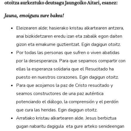
otoitza aurkeztuko deutsagu Jaungoiko Aitari, esanez:
Jauna, emoiguzu zure bakea!
Eleizearen alde; hasierako kristau alkartearen antzera,
anai bizikidetzaren eredu izan eta zabalik egon daiten
gizon eta emakume guztientzat. Egin dagigun otoitz.
Por todas las personas que sufren o viven abatidas
por la desesperanza. Para que sepamos compartir con
ellas la esperanza solidaria que el Resucitado ha
puesto en nuestros corazones. Egin dagigun otoitz.
Para que acojamos la paz de Cristo resucitado y
seamos constructores de una paz auténtica
potenciando el diálogo, la comprensión y el perdón
que cura las heridas. Egin dagigun otoitz.
Arratiako kristau alkartearen alde. Jesus berbiztua
gugan nabaritu dagigula eta gure arteko senideengan