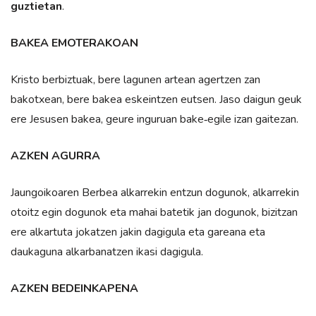
guztietan
.
BAKEA EMOTERAKOAN
Kristo berbiztuak, bere lagunen artean agertzen zan
bakotxean, bere bakea eskeintzen eutsen. Jaso daigun geuk
ere Jesusen bakea, geure inguruan bake‑egile izan gaitezan.
AZKEN AGURRA
Jaungoikoaren Berbea alkarrekin entzun dogunok, alkarrekin
otoitz egin dogunok eta mahai batetik jan dogunok, bizitzan
ere alkartuta jokatzen jakin dagigula eta gareana eta
daukaguna alkarbanatzen ikasi dagigula.
AZKEN BEDEINKAPENA