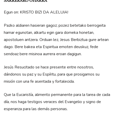
SARRERAKO OHARRA
Egun on: KRISTO BIZI DA ALELUIA!
Pazko aldiaren hasieran gagoz; pozez betetako berrogeita
hamar egunotan, alkartu egin gara domeka honetan,
apostoluen antzera. Orduan lez, Jesus Berbiztua gure artean
dago. Bere bakea eta Espiritua emoten deuskuz, fede
sendoaz bere misinoa aurrera eroan dagigun.
Jesús Resucitado se hace presente entre nosotros,
dándonos su paz y su Espíritu, para que prosigamos su
misión con una fe asentada y fortalecida.
Que la Eucaristía, alimento permanente para la tarea de cada
día, nos haga testigos veraces del Evangelio y signo de
esperanza para las demás personas.