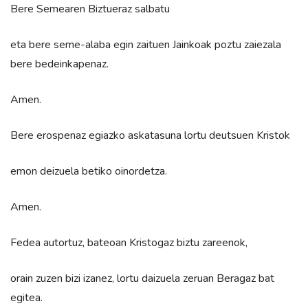
Bere Semearen Biztueraz salbatu
eta bere seme-alaba egin zaituen Jainkoak poztu zaiezala
bere bedeinkapenaz.
Amen.
Bere erospenaz egiazko askatasuna lortu deutsuen Kristok
emon deizuela betiko oinordetza.
Amen.
Fedea autortuz, bateoan Kristogaz biztu zareenok,
orain zuzen bizi izanez, lortu daizuela zeruan Beragaz bat
egitea.