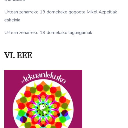
Urtean zeharreko 19 domekako gogoeta Mikel Azpeitiak
eskeinia
Urtean zeharreko 19 domekako lagungarriak
VI. EEE