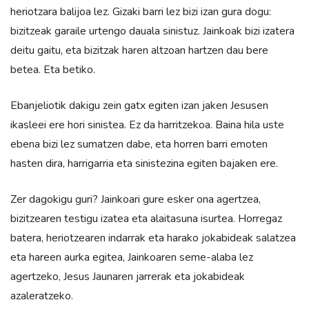
heriotzara balijoa lez. Gizaki barri lez bizi izan gura dogu:
bizitzeak garaile urtengo dauala sinistuz. Jainkoak bizi izatera
deitu gaitu, eta bizitzak haren altzoan hartzen dau bere
betea. Eta betiko.
Ebanjeliotik dakigu zein gatx egiten izan jaken Jesusen
ikasleei ere hori sinistea. Ez da harritzekoa. Baina hila uste
ebena bizi lez sumatzen dabe, eta horren barri emoten
hasten dira, harrigarria eta sinistezina egiten bajaken ere.
Zer dagokigu guri? Jainkoari gure esker ona agertzea,
bizitzearen testigu izatea eta alaitasuna isurtea. Horregaz
batera, heriotzearen indarrak eta harako jokabideak salatzea
eta hareen aurka egitea, Jainkoaren seme-alaba lez
agertzeko, Jesus Jaunaren jarrerak eta jokabideak
azaleratzeko.