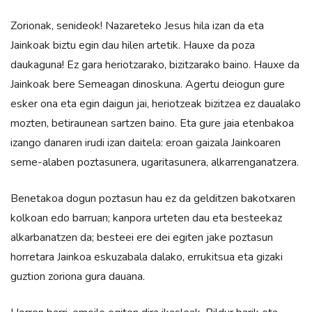
Zorionak, senideok! Nazareteko Jesus hila izan da eta
Jainkoak biztu egin dau hilen artetik. Hauxe da poza
daukaguna! Ez gara heriotzarako, bizitzarako baino. Hauxe da
Jainkoak bere Semeagan dinoskuna. Agertu deiogun gure
esker ona eta egin daigun jai, heriotzeak bizitzea ez daualako
mozten, betiraunean sartzen baino. Eta gure jaia etenbakoa
izango danaren irudi izan daitela: eroan gaizala Jainkoaren
seme-alaben poztasunera, ugaritasunera, alkarrenganatzera.
Benetakoa dogun poztasun hau ez da gelditzen bakotxaren
kolkoan edo barruan; kanpora urteten dau eta besteekaz
alkarbanatzen da; besteei ere dei egiten jake poztasun
horretara Jainkoa eskuzabala dalako, errukitsua eta gizaki
guztion zoriona gura dauana.