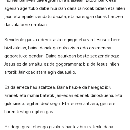
Horren barri-emoile egiten dira ikasleak. Bildur barik eta
agerian agertuko dabe hila izan dana Jainkoak bizien eta hilen
jaun eta epaile izendatu dauala, eta harengan danak hartzen
dauzala bere errukian.
Senideok: gauza ederrik asko egingo ebazan Jesusek bere
bizitzaldian, baina danak galduko ziran edo oroimenean
gogoratuko gendun. Baina gaurkoan beste zeozer dinogu:
Jesus ez da amaitu, ez da gogoramena; bizi da Jesus, hilen
artetik Jainkoak atara egin daualako.
Ez da erreza hau azaltzea. Baina hauxe da haregaz ibili
ziranek eta mahai batetik jan-edan ebenek dinoskuena. Eta
guk sinistu egiten deutsegu. Eta, euren antzera, geu ere
haren testigu egiten gara.
Ez dogu gura lehengo gizaki zahar lez bizi izaterik, dana