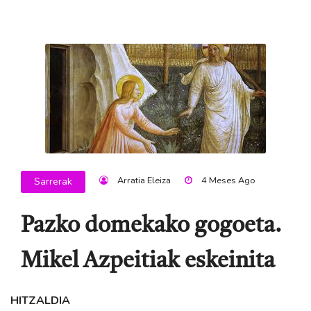
Arratia Eleiza
4 Meses Ago
Sarrerak
Pazko domekako gogoeta.
Mikel Azpeitiak eskeinita
HITZALDIA