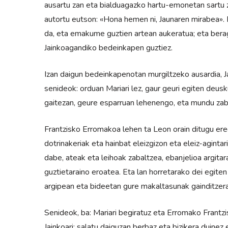
ausartu zan eta bialduagazko hartu-emonetan sartu za
autortu eutson: «Hona hemen ni, Jaunaren mirabea». 
da, eta emakume guztien artean aukeratua; eta bera
Jainkoagandiko bedeinkapen guztiez.
Izan daigun bedeinkapenotan murgiltzeko ausardia, Ja
senideok: orduan Mariari lez, gaur geuri egiten deusk
gaitezan, geure esparruan lehenengo, eta mundu zab
Frantzisko Erromakoa lehen ta Leon orain ditugu er
dotrinakeriak eta hainbat eleizgizon eta eleiz-aginta
dabe, ateak eta leihoak zabaltzea, ebanjelioa argita
guztietaraino eroatea. Eta lan horretarako dei egiten
argipean eta bideetan gure makaltasunak gainditzera
Senideok, ba: Mariari begiratuz eta Erromako Frantzi
Jainkoari: salatu daiguzan berbaz eta bizikera duine