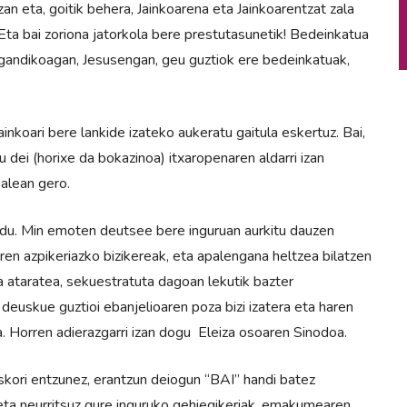
n eta, goitik behera, Jainkoarena eta Jainkoarentzat zala
Eta bai zoriona jatorkola bere prestutasunetik! Bedeinkatua
gandikoagan, Jesusengan, geu guztiok ere bedeinkatuak,
inkoari bere lankide izateko aukeratu gaitula eskertuz. Bai,
u dei (horixe da bokazinoa) itxaropenaren aldarri izan
alean gero.
edu. Min emoten deutsee bere inguruan aurkitu dauzen
riren azpikeriazko bizikereak, eta apalengana heltzea bilatzen
ra ataratea, sekuestratuta dagoan lekutik bazter
 deuskue guztioi ebanjelioaren poza bizi izatera eta haren
. Horren adierazgarri izan dogu Eleiza osoaren Sinodoa.
skori entzunez, erantzun deiogun “BAI” handi batez
z eta neurritsuz gure inguruko gehiegikeriak, emakumearen