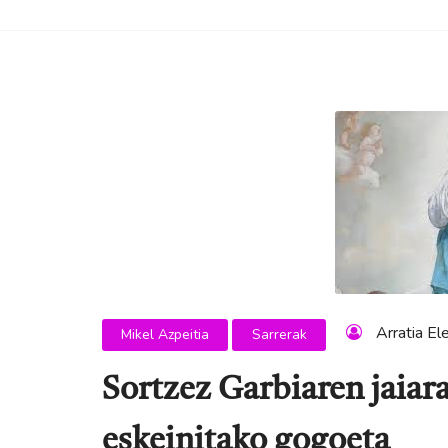
Arratia El
Mikel Azpeitia
Sarrerak
Sortzez Garbiaren jaiar
eskeinitako gogoeta