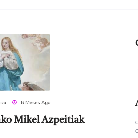
eiza
8 Meses Ago
ako Mikel Azpeitiak
C
O