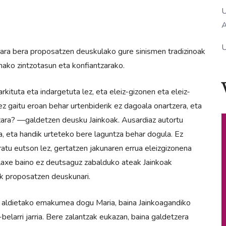
U
A
U
gara bera proposatzen deuskulako gure sinismen tradizinoak
ako zintzotasun eta konfiantzarako.
kituta eta indargetuta lez, eta eleiz-gizonen eta eleiz-
ez gaitu eroan behar urtenbiderik ez dagoala onartzera, eta
 zara? —galdetzen deusku Jainkoak. Ausardiaz autortu
, eta handik urteteko bere laguntza behar dogula. Ez
ratu eutson lez, gertatzen jakunaren errua eleizgizonena
relaxe baino ez deutsaguz zabalduko ateak Jainkoak
ak proposatzen deuskunari.
oan aldietako emakumea dogu Maria, baina Jainkoagandiko
elarri jarria. Bere zalantzak eukazan, baina galdetzera