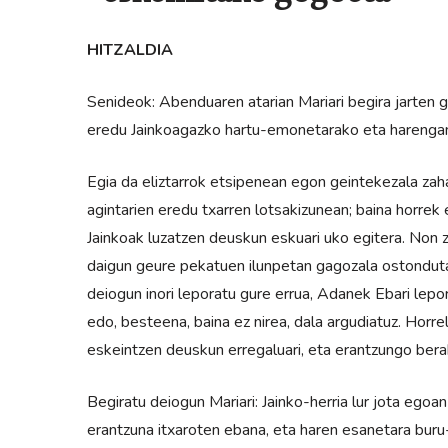
HITZALDIA
Senideok: Abenduaren atarian Mariari begira jarten 
eredu Jainkoagazko hartu-emonetarako eta harengan
Egia da eliztarrok etsipenean egon geintekezala zahar
agintarien eredu txarren lotsakizunean; baina horrek 
Jainkoak luzatzen deuskun eskuari uko egitera. Non
daigun geure pekatuen ilunpetan gagozala ostonduta
deiogun inori leporatu gure errua, Adanek Ebari lepo
edo, besteena, baina ez nirea, dala argudiatuz. Hor
eskeintzen deuskun erregaluari, eta erantzungo ber
Begiratu deiogun Mariari: Jainko-herria lur jota eg
erantzuna itxaroten ebana, eta haren esanetara buru-b