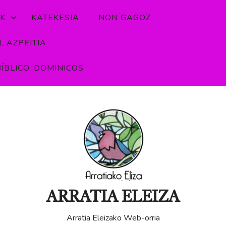
K
KATEKESIA
NON GAGOZ
 AZPEITIA
ÍBLICO. DOMINICOS
ARRATIA ELEIZA
Arratia Eleizako Web-orria