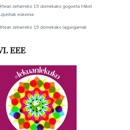
rtean zeharreko 19 domekako gogoeta Mikel
zpeitiak eskeinia
rtean zeharreko 19 domekako lagungarriak
VI. EEE