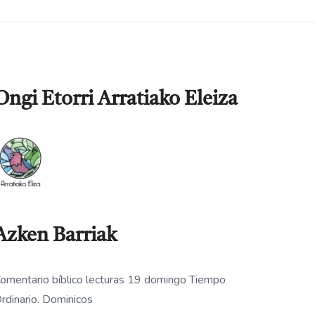
Ongi Etorri Arratiako Eleiza
Azken Barriak
omentario bíblico lecturas 19 domingo Tiempo
rdinario. Dominicos