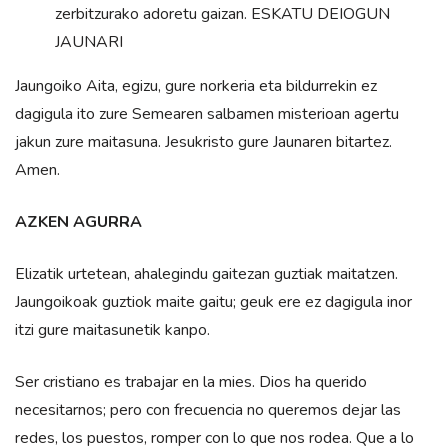
zerbitzurako adoretu gaizan. ESKATU DEIOGUN
JAUNARI
Jaungoiko Aita, egizu, gure norkeria eta bildurrekin ez
dagigula ito zure Semearen salbamen misterioan agertu
jakun zure maitasuna. Jesukristo gure Jaunaren bitartez.
Amen.
AZKEN AGURRA
Elizatik urtetean, ahalegindu gaitezan guztiak maitatzen.
Jaungoikoak guztiok maite gaitu; geuk ere ez dagigula inor
itzi gure maitasunetik kanpo.
Ser cristiano es trabajar en la mies. Dios ha querido
necesitarnos; pero con frecuencia no queremos dejar las
redes, los puestos, romper con lo que nos rodea. Que a lo