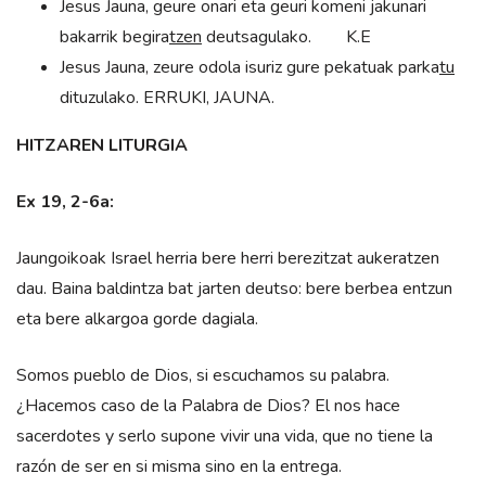
Jesus Jauna, geure onari eta geuri komeni jakunari
bakarrik begira
tzen
deutsagulako. K.E
Jesus Jauna, zeure odola isuriz gure pekatuak parka
tu
dituzulako. ERRUKI, JAUNA.
HITZAREN LITURGIA
Ex 19, 2-6a:
Jaungoikoak Israel herria bere herri berezitzat aukeratzen
dau. Baina baldintza bat jarten deutso: bere berbea entzun
eta bere alkargoa gorde dagiala.
Somos pueblo de Dios, si escuchamos su palabra.
¿Hacemos caso de la Palabra de Dios? El nos hace
sacerdotes y serlo supone vivir una vida, que no tiene la
razón de ser en si misma sino en la entrega.