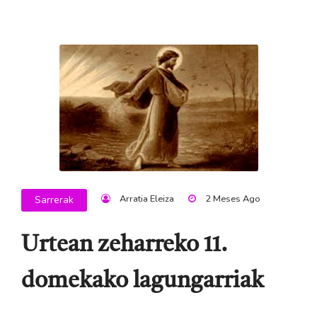
Arratia Eleiza
2 Meses Ago
Sarrerak
Urtean zeharreko 11.
domekako lagungarriak