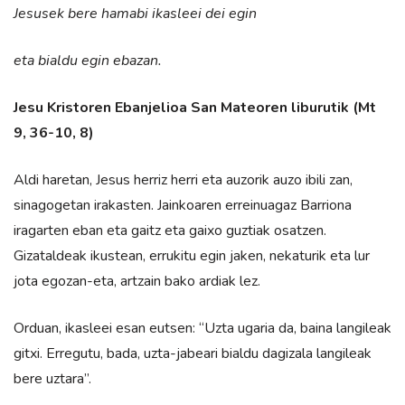
Jesusek bere hamabi ikasleei dei egin
eta bialdu egin ebazan.
Jesu Kristoren Ebanjelioa San Mateoren liburutik (Mt
9, 36-10, 8)
Aldi haretan, Jesus herriz herri eta auzorik auzo ibili zan,
sinagogetan irakasten. Jainkoaren erreinuagaz Barriona
iragarten eban eta gaitz eta gaixo guztiak osatzen.
Gizataldeak ikustean, errukitu egin jaken, nekaturik eta lur
jota egozan-eta, artzain bako ardiak lez.
Orduan, ikasleei esan eutsen: “Uzta ugaria da, baina langileak
gitxi. Erregutu, bada, uzta-jabeari bialdu dagizala langileak
bere uztara”.