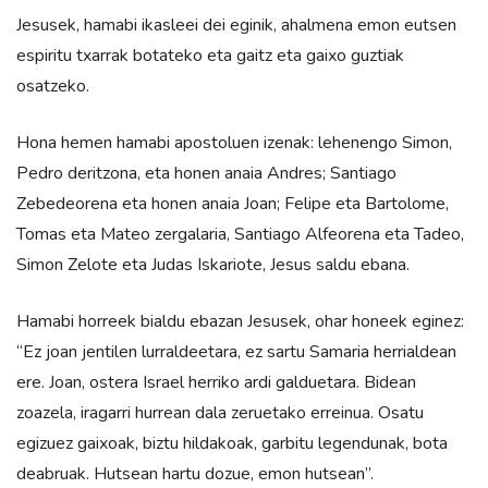
Jesusek, hamabi ikasleei dei eginik, ahalmena emon eutsen
espiritu txarrak botateko eta gaitz eta gaixo guztiak
osatzeko.
Hona hemen hamabi apostoluen izenak: lehenengo Simon,
Pedro deritzona, eta honen anaia Andres; Santiago
Zebedeorena eta honen anaia Joan; Felipe eta Bartolome,
Tomas eta Mateo zergalaria, Santiago Alfeorena eta Tadeo,
Simon Zelote eta Judas Iskariote, Jesus saldu ebana.
Hamabi horreek bialdu ebazan Jesusek, ohar honeek eginez:
“Ez joan jentilen lurraldeetara, ez sartu Samaria herrialdean
ere. Joan, ostera Israel herriko ardi galduetara. Bidean
zoazela, iragarri hurrean dala zeruetako erreinua. Osatu
egizuez gaixoak, biztu hildakoak, garbitu legendunak, bota
deabruak. Hutsean hartu dozue, emon hutsean”.