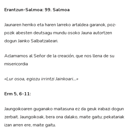
Erantzun-Salmoa: 99. Salmoa
Jaunaren herriko eta haren larreko artaldea garanok, poz-
pozik abesten deutsagu mundu osoko Jauna autortzen
dogun Jainko Salbatzaileari.
Aclamamos al Señor de la creación, que nos llena de su
misericordia
«Lur osoa, egiozu irrintzi Jainkoari…»
Erm 5, 6-11:
Jaungoikoaren guganako maitasuna ez da geuk irabazi dogun
zerbait. Jaungoikoak, bera ona dalako, maite gaitu; pekatariak
izan arren ere, maite gaitu.