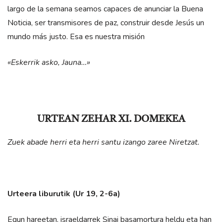
largo de la semana seamos capaces de anunciar la Buena
Noticia, ser transmisores de paz, construir desde Jesús un
mundo más justo. Esa es nuestra misión
«Eskerrik asko, Jauna…»
URTEAN ZEHAR XI. DOMEKEA
Zuek abade herri eta herri santu izango zaree Niretzat.
Urteera liburutik (Ur 19, 2-6a)
Egun hareetan, israeldarrek Sinai basamortura heldu eta han