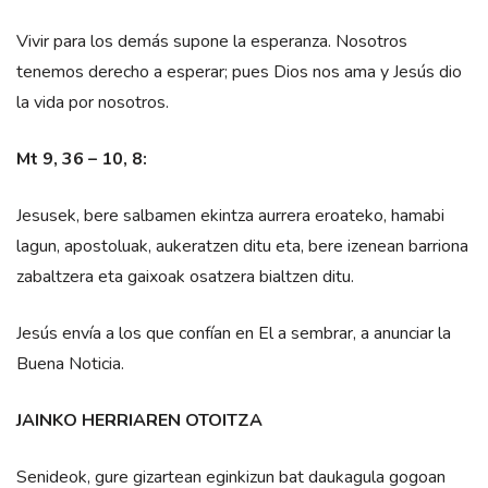
Vivir para los demás supone la esperanza. Nosotros
tenemos derecho a esperar; pues Dios nos ama y Jesús dio
la vida por nosotros.
Mt 9, 36 – 10, 8:
Jesusek, bere salbamen ekintza aurrera eroateko, hamabi
lagun, apostoluak, aukeratzen ditu eta, bere izenean barriona
zabaltzera eta gaixoak osatzera bialtzen ditu.
Jesús envía a los que confían en El a sembrar, a anunciar la
Buena Noticia.
JAINKO HERRIAREN OTOITZA
Senideok, gure gizartean eginkizun bat daukagula gogoan