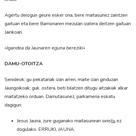
Agertu deiogun geure esker ona, bere maitasunez zaintzen
gaituan eta bere Barrionaren mezulari izatera deitzen gaituan
Jainkoari.
«Igandea da Jaunaren eguna bereziki»
DAMU-OTOITZA
Senideok: gu pekatariak izan arren, maite izan ginduzan
Jaungoikoak; guk, ostera, beti bilatzen ditugu aitzakiak alkar
maitatzeko orduan. Damutasunez, parkamena eskatu
dagigun:
Jesus Jauna, zure guganako maitasunean sinis
tu
ez
dogulako. ERRUKI, JAUNA.