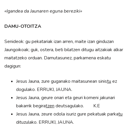
«Igandea da Jaunaren eguna bereziki»
DAMU-OTOITZA
Senideok: gu pekatariak izan arren, maite izan ginduzan
Jaungoikoak; guk, ostera, beti bilatzen ditugu aitzakiak alkar
maitatzeko orduan. Damutasunez, parkamena eskatu
dagigun:
Jesus Jauna, zure guganako maitasunean sinis
tu
ez
dogulako. ERRUKI, JAUNA.
Jesus Jauna, geure onari eta geuri komeni jakunari
bakarrik begira
tzen
deutsagulako. K.E
Jesus Jauna, zeure odola isuriz gure pekatuak parka
tu
dituzulako. ERRUKI, JAUNA.