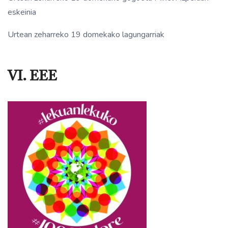
eskeinia
Urtean zeharreko 19 domekako lagungarriak
VI. EEE