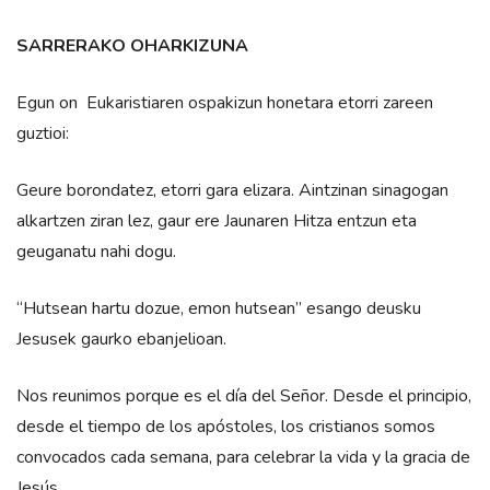
SARRERAKO OHARKIZUNA
Egun on Eukaristiaren ospakizun honetara etorri zareen
guztioi:
Geure borondatez, etorri gara elizara. Aintzinan sinagogan
alkartzen ziran lez, gaur ere Jaunaren Hitza entzun eta
geuganatu nahi dogu.
“Hutsean hartu dozue, emon hutsean” esango deusku
Jesusek gaurko ebanjelioan.
Nos reunimos porque es el día del Señor. Desde el principio,
desde el tiempo de los apóstoles, los cristianos somos
convocados cada semana, para celebrar la vida y la gracia de
Jesús.