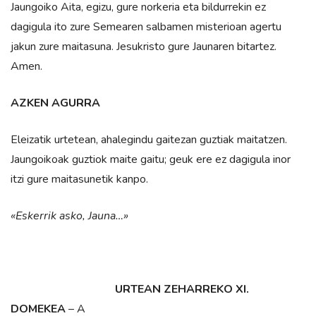
Jaungoiko Aita, egizu, gure norkeria eta bildurrekin ez
dagigula ito zure Semearen salbamen misterioan agertu
jakun zure maitasuna. Jesukristo gure Jaunaren bitartez.
Amen.
AZKEN AGURRA
Eleizatik urtetean, ahalegindu gaitezan guztiak maitatzen.
Jaungoikoak guztiok maite gaitu; geuk ere ez dagigula inor
itzi gure maitasunetik kanpo.
«Eskerrik asko, Jauna…»
URTEAN ZEHARREKO XI.
DOMEKEA
– A