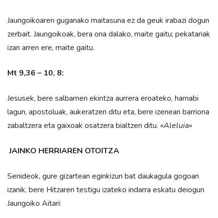
Jaungoikoaren guganako maitasuna ez da geuk irabazi dogun
zerbait. Jaungoikoak, bera ona dalako, maite gaitu; pekatariak
izan arren ere, maite gaitu.
Mt 9,36 – 10, 8:
Jesusek, bere salbamen ekintza aurrera eroateko, hamabi
lagun, apostoluak, aukeratzen ditu eta, bere izenean barriona
zabaltzera eta gaixoak osatzera bialtzen ditu.
«Aleluia»
JAINKO HERRIAREN OTOITZA
Senideok, gure gizartean eginkizun bat daukagula gogoan
izanik, bere Hitzaren testigu izateko indarra eskatu deiogun
Jaungoiko Aitari: