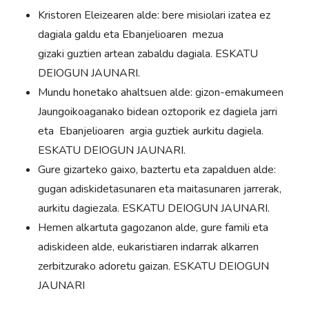
Kristoren Eleizearen alde: bere misiolari izatea ez
dagiala galdu eta Ebanjelioaren mezua
gizaki guztien artean zabaldu dagiala. ESKATU
DEIOGUN JAUNARI.
Mundu honetako ahaltsuen alde: gizon-emakumeen
Jaungoikoaganako bidean oztoporik ez dagiela jarri
eta Ebanjelioaren argia guztiek aurkitu dagiela.
ESKATU DEIOGUN JAUNARI.
Gure gizarteko gaixo, baztertu eta zapalduen alde:
gugan adiskidetasunaren eta maitasunaren jarrerak,
aurkitu dagiezala. ESKATU DEIOGUN JAUNARI.
Hemen alkartuta gagozanon alde, gure famili eta
adiskideen alde, eukaristiaren indarrak alkarren
zerbitzurako adoretu gaizan. ESKATU DEIOGUN
JAUNARI