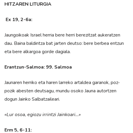
HITZAREN LITURGIA
Ex 19, 2-6a:
Jaungoikoak Israel herria bere herri berezitzat aukeratzen
dau. Baina baldintza bat jarten deutso: bere berbea entzun
eta bere alkargoa gorde dagiala.
Erantzun-Salmoa: 99. Salmoa
Jaunaren herriko eta haren larreko artaldea garanok, poz-
pozik abesten deutsagu, mundu osoko Jauna autortzen
dogun Jainko Salbatzaileari.
«Lur osoa, egiozu irrintzi Jainkoari…»
Erm 5, 6-11: