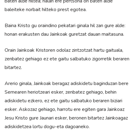
baten alde hiltea; halan ere pertsona on baten alde
baleiteke norbait hilteko prest egotea.
Baina Kristo gu oraindino pekatari ginala hil zan gure alde:
honan erakusten dau Jainkoak guretzat dauan maitasuna.
Orain Jainkoak Kristoren odolaz zintzotzat hartu gaituala,
zenbatez gehiago ez ete gaitu salbatuko zigorretik beraren
bitartez.
Arerio ginala, Jainkoak beragaz adiskidetu baginduzan bere
Semearen heriotzeari esker, zenbatez gehiago, behin
adiskidetu ezkero, ez ete gaitu salbatuko beraren biziari
esker. Askozaz gehiago, harrotu ere egiten gara Jainkoaz
Jesu Kristo gure Jaunari esker, beronen bitartez Jainkoagaz
adiskidetzea lortu dogu-eta dagoaneko.