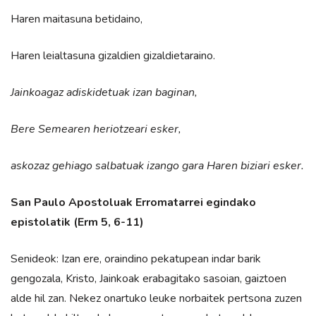
Haren maitasuna betidaino,
Haren leialtasuna gizaldien gizaldietaraino.
Jainkoagaz adiskidetuak izan baginan,
Bere Semearen heriotzeari esker,
askozaz gehiago salbatuak izango gara Haren biziari esker.
San Paulo Apostoluak Erromatarrei egindako
epistolatik (Erm 5, 6-11)
Senideok: Izan ere, oraindino pekatupean indar barik
gengozala, Kristo, Jainkoak erabagitako sasoian, gaiztoen
alde hil zan. Nekez onartuko leuke norbaitek pertsona zuzen