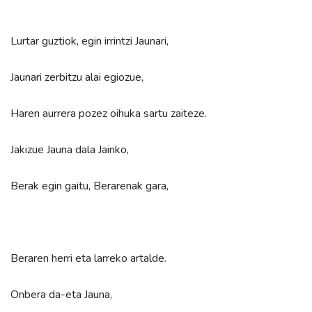
Lurtar guztiok, egin irrintzi Jaunari,
Jaunari zerbitzu alai egiozue,
Haren aurrera pozez oihuka sartu zaiteze.
Jakizue Jauna dala Jainko,
Berak egin gaitu, Berarenak gara,
Beraren herri eta larreko artalde.
Onbera da-eta Jauna,