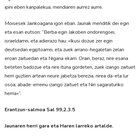
ipini eben kanpalekua, mendiaren aurrez aurre.
Moisesek Jainkoagana igon eban. Jaunak menditik dei egin
eta esan eutson: “Berba egin Jakoben ondorengoei,
israeldarrei, eta adierazo hau: «Ikusi dozue zer egin
deutsedan egiptoarrei, eta zuek arrano-hegaletan zelan
eroan zaituedan eta Nigana ekarri. Orain, beraz, nire esana
beteten badozue eta nire ituna gordeten, zuek izango zaituet
herri guztien artean neure jabetza berezia, nirea da-eta lur
osoa; abade-erreinu izango zaituet eta Niri sagaraturiko
herria»“.
Erantzun-salmoa Sal 99,2.3.5
Jaunaren herri gara eta Haren larreko artalde.