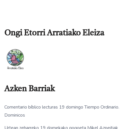
Ongi Etorri Arratiako Eleiza
Azken Barriak
Comentario bíblico lecturas 19 domingo Tiempo Ordinario.
Dominicos
Urtean zeharreko 19 domekako gogoeta Mikel Azpeitiak