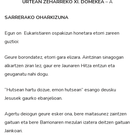
URTEAN ZEHARREKO XI. DOMEKEA
– A
SARRERAKO OHARKIZUNA
Egun on Eukaristiaren ospakizun honetara etorri zareen
guztioi:
Geure borondatez, etorri gara elizara. Aintzinan sinagogan
alkartzen ziran lez, gaur ere Jaunaren Hitza entzun eta
geuganatu nahi dogu.
“Hutsean hartu dozue, emon hutsean” esango deusku
Jesusek gaurko ebanjelioan.
Agertu deiogun geure esker ona, bere maitasunez zaintzen
gaituan eta bere Barrionaren mezulari izatera deitzen gaituan
Jainkoari.