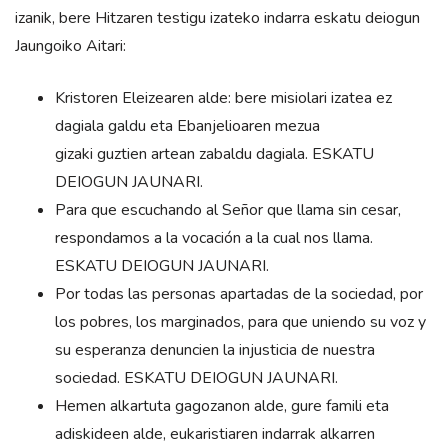
izanik, bere Hitzaren testigu izateko indarra eskatu deiogun
Jaungoiko Aitari:
Kristoren Eleizearen alde: bere misiolari izatea ez
dagiala galdu eta Ebanjelioaren mezua
gizaki guztien artean zabaldu dagiala. ESKATU
DEIOGUN JAUNARI.
Para que escuchando al Señor que llama sin cesar,
respondamos a la vocación a la cual nos llama.
ESKATU DEIOGUN JAUNARI.
Por todas las personas apartadas de la sociedad, por
los pobres, los marginados, para que uniendo su voz y
su esperanza denuncien la injusticia de nuestra
sociedad. ESKATU DEIOGUN JAUNARI.
Hemen alkartuta gagozanon alde, gure famili eta
adiskideen alde, eukaristiaren indarrak alkarren