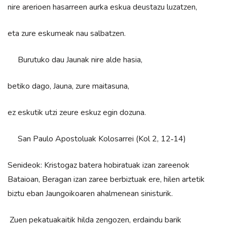
nire arerioen hasarreen aurka eskua deustazu luzatzen,
eta zure eskumeak nau salbatzen.
Burutuko dau Jaunak nire alde hasia,
betiko dago, Jauna, zure maitasuna,
ez eskutik utzi zeure eskuz egin dozuna.
San Paulo Apostoluak Kolosarrei (Kol 2, 12‑14)
Senideok: Kristogaz batera hobiratuak izan zareenok
Bataioan, Beragan izan zaree berbiztuak ere, hilen artetik
biztu eban Jaungoikoaren ahalmenean sinisturik.
Zuen pekatuakaitik hilda zengozen, erdaindu barik