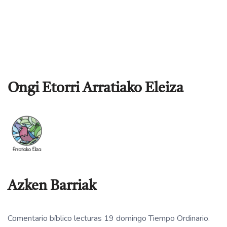
Ongi Etorri Arratiako Eleiza
Azken Barriak
Comentario bíblico lecturas 19 domingo Tiempo Ordinario.