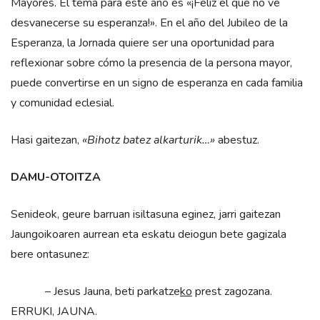
Mayores. El tema para este año es «¡Feliz el que no ve
desvanecerse su esperanza!». En el año del Jubileo de la
Esperanza, la Jornada quiere ser una oportunidad para
reflexionar sobre cómo la presencia de la persona mayor,
puede convertirse en un signo de esperanza en cada familia
y comunidad eclesial.
Hasi gaitezan,
«Bihotz batez alkarturik…»
abestuz.
DAMU-OTOITZA
Senideok, geure barruan isiltasuna eginez, jarri gaitezan
Jaungoikoaren aurrean eta eskatu deiogun bete gagizala
bere ontasunez:
– Jesus Jauna, beti parkatze
ko
prest zagozana.
ERRUKI, JAUNA.