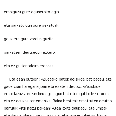
emoiguzu gure eguneroko ogia,
eta parkatu guri gure pekatuak
geuk ere gure zordun guztiei
parkatzen deutsegun ezkero;
eta ez gu tentaldira eroan»».
Eta esan eutsen : «Zuetako batek adiskide bat badau, eta
gauerdian haregana joan eta esaten deutso: «Adiskide,
emoidazuz zorrean hiru ogi; lagun bat etorri jat bidez etxera,
eta ez daukat zer emonik». Baina besteak erantzuten deutso
barrutik: «Itzi naizu bakean! Atea itxita daukagu, eta umeak
eta danok ohean gagoz; ezin naiteke jagi emoteko». Baina