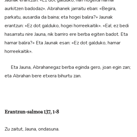
aurkitzen badodaz». Abrahanek jarraitu eban: «Begira,
parkatu, ausardia da baina; eta hogei balira?» Jaunak
erantzun: «Ez dot galduko, hogei horree­kaitik». «Ea!, ez bedi
hasarratu nire Jauna, nik barriro ere berba egiten badot. Eta
hamar balira?» Eta Jaunak esan: «Ez dot galduko, hamar
horreekaitik».
Eta Jauna, Abrahanegaz berba eginda gero, joan egin zan;
eta Abrahan bere etxera bihurtu zan.
Erantzun-salmoa 137, 1-8
Zu zaitut, Jauna, ondasuna.