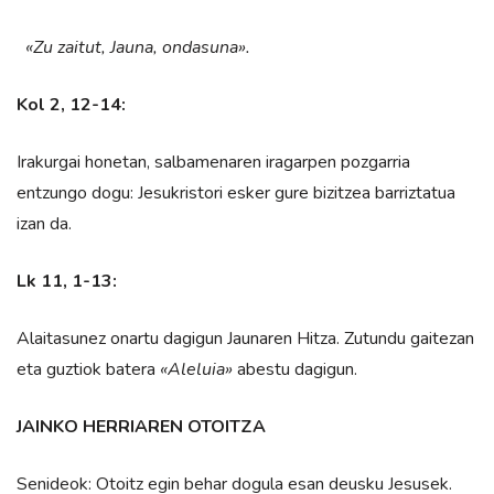
«Zu zaitut, Jauna, ondasuna».
Kol 2, 12-14:
Irakurgai honetan, salbamenaren iragarpen pozgarria
entzungo dogu: Jesukristori esker gure bizitzea barriztatua
izan da.
Lk 11, 1-13:
Alaitasunez onartu dagigun Jaunaren Hitza. Zutundu gaitezan
eta guztiok batera
«Aleluia»
abestu dagigun.
JAINKO HERRIAREN OTOITZA
Senideok: Otoitz egin behar dogula esan deusku Jesusek.