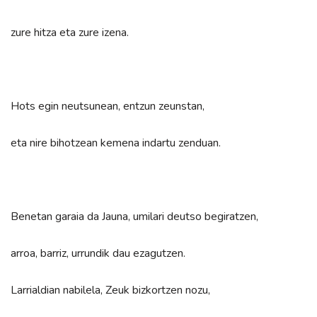
zure hitza eta zure izena.
Hots egin neutsunean, entzun zeunstan,
eta nire bihotzean kemena indartu zenduan.
Benetan garaia da Jauna, umilari deutso begiratzen,
arroa, barriz, urrundik dau ezagutzen.
Larrialdian nabilela, Zeuk bizkortzen nozu,