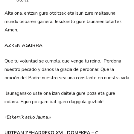
Aita ona, entzun gure otoitzak eta isuri zure maitasuna
mundu osoaren gainera. Jesukristo gure Jaunaren bitartez.
Amen.
AZKEN AGURRA
Que tu voluntad se cumpla, que venga tu reino. Perdona
nuestro pecado y danos la gracia de perdonar. Que la
oración del Padre nuestro sea una constante en nuestra vida
Jaunaganako uste ona izan daitela gure poza eta gure
indarra. Egun pozgarri bat igaro dagigula guztiok!
«Eskerrik asko Jauna.»
URTEAN ZEHARREKO XVII. DOMEKEA – C