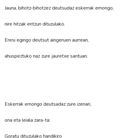
Jauna, bihotz-bihotzez deutsudaz eskerrak emongo,
nire hitzak entzun dituzulako.
Eresi egingo deutsut aingeruen aurrean,
ahuspeztuko naz zure jauretxe santuan.
Eskerrak emongo deutsadaz zure izenari,
ona eta leiala zara-ta:
Goratu dituzulako handikiro