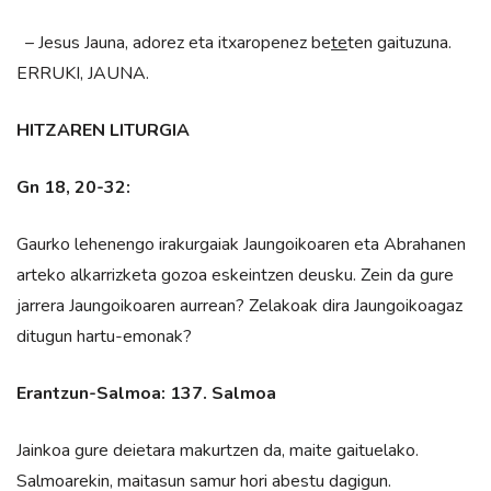
– Jesus Jauna, adorez eta itxaropenez be
te
ten gaituzuna.
ERRUKI, JAUNA.
HITZAREN LITURGIA
Gn 18, 20-32:
Gaurko lehenengo irakurgaiak Jaungoikoaren eta Abrahanen
arteko alkarrizketa gozoa eskeintzen deusku. Zein da gure
jarrera Jaungoikoaren aurrean? Zelakoak dira Jaungoikoagaz
ditugun hartu-emonak?
Erantzun-Salmoa: 137. Salmoa
Jainkoa gure deietara makurtzen da, maite gaituelako.
Salmoarekin, maitasun samur hori abestu dagigun.