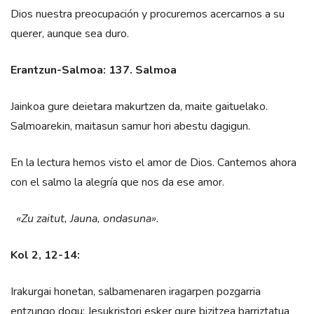
Dios nuestra preocupación y procuremos acercarnos a su
querer, aunque sea duro.
Erantzun-Salmoa: 137. Salmoa
Jainkoa gure deietara makurtzen da, maite gaituelako.
Salmoarekin, maitasun samur hori abestu dagigun.
En la lectura hemos visto el amor de Dios. Cantemos ahora
con el salmo la alegría que nos da ese amor.
«Zu zaitut, Jauna, ondasuna».
Kol 2, 12-14:
Irakurgai honetan, salbamenaren iragarpen pozgarria
entzungo dogu: Jesukristori esker gure bizitzea barriztatua