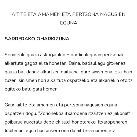
AITITE ETA AMAMEN ETA PERTSONA NAGUSIEN
EGUNA
SARRERAKO OHARKIZUNA
Senideok: gauza askogaitik desbardinak garan pertsonak
alkartuta gagoz eliza honetan. Baina, badaukagu gitxienez
gauza bat danok alkartzen gaituana: gure sinismena. Eta, hain
zuzen, sinismen hori alkartuta ospatzeko eta alkarrekin otoitz
egiteko batu gara hemen.
Gaur, aitite eta amamen eta pertsona nagusien eguna
ospatzen dogu. “Zorionekoa itxaropena itzaltzen ez jakona!”
goiburua aukeratu dabe ekitaldi honetarako. Itxaropenaren
Jubileuan, egun hau aukera ona da aitite-amamen eta