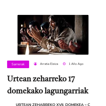
Arratia Eleiza
1 Año Ago
Sarrerak
Urtean zeharreko 17
domekako lagungarriak
URTEAN ZEHARREKO XVII. DOMEKEA – C