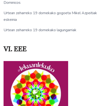
Dominicos
Urtean zeharreko 19 domekako gogoeta Mikel Azpeitiak
eskeinia
Urtean zeharreko 19 domekako lagungarriak
VI. EEE