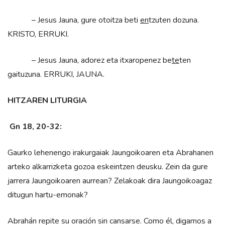
– Jesus Jauna, gure otoitza beti
en
tzuten dozuna.
KRISTO, ERRUKI.
– Jesus Jauna, adorez eta itxaropenez be
te
ten
gaituzuna. ERRUKI, JAUNA.
HITZAREN LITURGIA
Gn 18, 20-32:
Gaurko lehenengo irakurgaiak Jaungoikoaren eta Abrahanen
arteko alkarrizketa gozoa eskeintzen deusku. Zein da gure
jarrera Jaungoikoaren aurrean? Zelakoak dira Jaungoikoagaz
ditugun hartu-emonak?
Abrahán repite su oración sin cansarse. Como él, digamos a