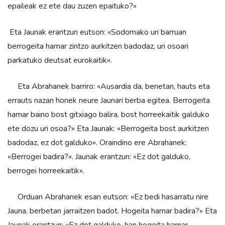
epaileak ez ete dau zuzen epaituko?»
Eta Jaunak erantzun eutson: «Sodomako uri­ barruan
berrogeita hamar zintzo aurkitzen badodaz, uri osoari
parkatuko deutsat eurokaitik».
Eta Abrahanek barriro: «Ausardia da, benetan, hauts eta
errauts nazan honek neure Jaunari berba egitea. Berrogeita
hamar baino bost gitxiago balira, bost horreekaitik galduko
ete dozu uri osoa?» Eta Jaunak: «Berrogeita bost aurkitzen
badodaz, ez dot galduko». Oraindino ere Abrahanek:
«Berrogei badira?». Jaunak erantzun: «Ez dot galduko,
berrogei horreekaitik».
Orduan Abrahanek esan eutson: «Ez bedi hasarratu nire
Jauna, berbetan jarraitzen badot. Hogeita hamar badira?» Eta
Jaunak erantzun: «Ez dot galduko, han hogeita hamar