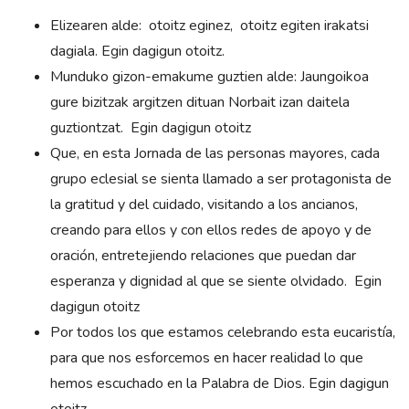
Elizearen alde: otoitz eginez, otoitz egiten irakatsi
dagiala. Egin dagigun otoitz.
Munduko gizon-emakume guztien alde: Jaungoikoa
gure bizitzak argitzen dituan Norbait izan daitela
guztiontzat. Egin dagigun otoitz
Que, en esta Jornada de las personas mayores, cada
grupo eclesial se sienta llamado a ser protagonista de
la gratitud y del cuidado, visitando a los ancianos,
creando para ellos y con ellos redes de apoyo y de
oración, entretejiendo relaciones que puedan dar
esperanza y dignidad al que se siente olvidado. Egin
dagigun otoitz
Por todos los que estamos celebrando esta eucaristía,
para que nos esforcemos en hacer realidad lo que
hemos escuchado en la Palabra de Dios. Egin dagigun
otoitz