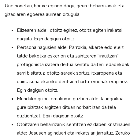
Une honetan, horixe egingo dogu, geure beharrizanak eta
gizadiaren egoerea aurrean ditugula:
Elizearen alde: otoitz eginez, otoitz egiten irakatsi
dagiala. Egin dagigun otoitz
Pertsona nagusien alde. Parrokia, alkarte edo eleiz
talde bakotxa esker on eta zaintzaren “iraultzan”
protagonista izatera deitua sentitu daiten, edadekoak
sarri bisitatuz, otoitz-sareak sortuz, itxaropena eta
duintasuna ekarriko deutsien hartu-emonak eraginez.
Egin dagigun otoitz.
Munduko gizon-emakume guztien alde: Jaungoikoa
gure bizitzak argitzen dituan norbait izan daitela
guztiontzat. Egin dagigun otoitz
Otoitzaren beharrizanik sentitzen ez daben kristinauen
alde: Jesusen aginduari eta irakatsiari jarraituz, Zeruko