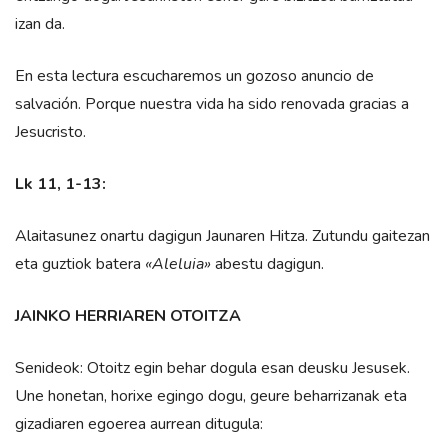
izan da.
En esta lectura escucharemos un gozoso anuncio de
salvación. Porque nuestra vida ha sido renovada gracias a
Jesucristo.
Lk 11, 1-13:
Alaitasunez onartu dagigun Jaunaren Hitza. Zutundu gaitezan
eta guztiok batera
«Aleluia»
abestu dagigun.
JAINKO HERRIAREN OTOITZA
Senideok: Otoitz egin behar dogula esan deusku Jesusek.
Une honetan, horixe egingo dogu, geure beharrizanak eta
gizadiaren egoerea aurrean ditugula: