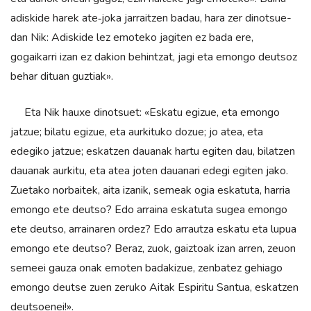
adis­kide harek ate‑joka jarraitzen badau, hara zer dinotsue­
dan Nik: Adiskide lez emoteko jagiten ez bada ere,
gogaikarri izan ez dakion behintzat, jagi eta emongo deutsoz
behar dituan guztiak».
Eta Nik hauxe dinotsuet: «Eskatu egizue, eta emongo
jatzue; bilatu egizue, eta aurkituko dozue; jo atea, eta
edegiko jatzue; eskatzen dauanak hartu egiten dau, bilatzen
dauanak aurkitu, eta atea joten daua­nari edegi egiten jako.
Zuetako norbaitek, aita izanik, semeak ogia eskatuta, harria
emongo ete deutso? Edo arraina eskatuta sugea emongo
ete deutso, arrainaren ordez? Edo arrautza eskatu eta lupua
emongo ete deutso? Beraz, zuok, gaiztoak izan arren, zeuon
semeei gauza onak emoten badakizue, zenbatez gehiago
emon­go deutse zuen zeruko Aitak Espiritu Santua, eskatzen
deutsoenei!».