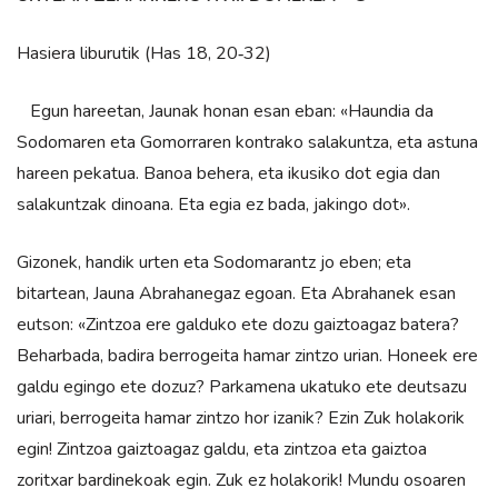
Hasiera liburutik (Has 18, 20‑32)
Egun hareetan, Jaunak honan esan eban: «Haundia da
Sodomaren eta Gomorraren kontrako salakuntza, eta astuna
hareen pekatua. Banoa behera, eta ikusiko dot egia dan
salakuntzak dinoana. Eta egia ez bada, jakingo dot».
Gizonek, handik urten eta Sodomarantz jo eben; eta
bitartean, Jauna Abrahanegaz egoan. Eta Abrahanek esan
eutson: «Zintzoa ere galduko ete dozu gaiztoagaz batera?
Beharbada, badira berrogeita hamar zintzo urian. Honeek ere
galdu egingo ete dozuz? Parkamena ukatuko ete deutsazu
uriari, berrogeita hamar zintzo hor izanik? Ezin Zuk holakorik
egin! Zintzoa gaiztoagaz galdu, eta zintzoa eta gaiztoa
zoritxar bardinekoak egin. Zuk ez holakorik! Mundu osoaren