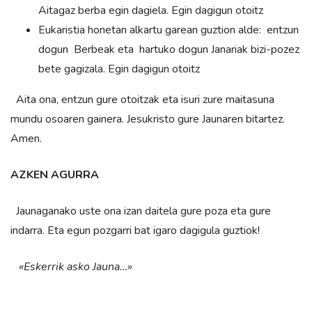
Aitagaz berba egin dagiela. Egin dagigun otoitz
Eukaristia honetan alkartu garean guztion alde: entzun
dogun Berbeak eta hartuko dogun Janariak bizi-pozez
bete gagizala. Egin dagigun otoitz
Aita ona, entzun gure otoitzak eta isuri zure maitasuna
mundu osoaren gainera. Jesukristo gure Jaunaren bitartez.
Amen.
AZKEN AGURRA
Jaunaganako uste ona izan daitela gure poza eta gure
indarra. Eta egun pozgarri bat igaro dagigula guztiok!
«Eskerrik asko Jauna…»