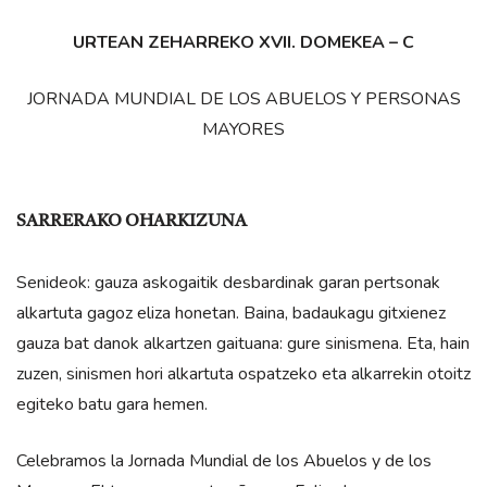
URTEAN ZEHARREKO XVII. DOMEKEA – C
JORNADA MUNDIAL DE LOS ABUELOS Y PERSONAS
MAYORES
SARRERAKO OHARKIZUNA
Senideok: gauza askogaitik desbardinak garan pertsonak
alkartuta gagoz eliza honetan. Baina, badaukagu gitxienez
gauza bat danok alkartzen gaituana: gure sinismena. Eta, hain
zuzen, sinismen hori alkartuta ospatzeko eta alkarrekin otoitz
egiteko batu gara hemen.
Celebramos la Jornada Mundial de los Abuelos y de los