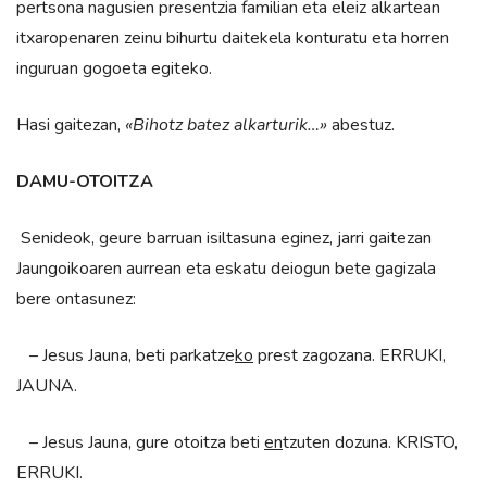
pertsona nagusien presentzia familian eta eleiz alkartean
itxaropenaren zeinu bihurtu daitekela konturatu eta horren
inguruan gogoeta egiteko.
Hasi gaitezan,
«Bihotz batez alkarturik…»
abestuz.
DAMU-OTOITZA
Senideok, geure barruan isiltasuna eginez, jarri gaitezan
Jaungoikoaren aurrean eta eskatu deiogun bete gagizala
bere ontasunez:
– Jesus Jauna, beti parkatze
ko
prest zagozana. ERRUKI,
JAUNA.
– Jesus Jauna, gure otoitza beti
en
tzuten dozuna. KRISTO,
ERRUKI.