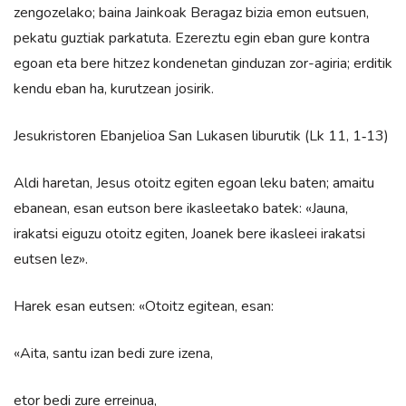
zengozelako; baina Jainkoak Beragaz bizia emon eutsuen,
pekatu guztiak parkatuta. Ezereztu egin eban gure kontra
egoan eta bere hitzez kondenetan ginduzan zor-agiria; erditik
kendu eban ha, kurutzean josirik.
Jesukristoren Ebanjelioa San Lukasen liburutik (Lk 11, 1‑13)
Aldi haretan, Jesus otoitz egiten egoan leku baten; amaitu
ebanean, esan eutson bere ikasleetako batek: «Jauna,
irakatsi eiguzu otoitz egiten, Joanek bere ikasleei irakatsi
eutsen lez».
Harek esan eutsen: «Otoitz egitean, esan:
«Aita, santu izan bedi zure izena,
etor bedi zure erreinua,