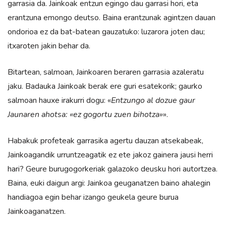
garrasia da. Jainkoak entzun egingo dau garrasi hori, eta
erantzuna emongo deutso. Baina erantzunak agintzen dauan
ondorioa ez da bat-batean gauzatuko: luzarora joten dau;
itxaroten jakin behar da.
Bitartean, salmoan, Jainkoaren beraren garrasia azaleratu
jaku. Badauka Jainkoak berak ere guri esatekorik; gaurko
salmoan hauxe irakurri dogu: «
Entzungo al dozue gaur
Jaunaren ahotsa: «ez gogortu zuen bihotza»
».
Habakuk profeteak garrasika agertu dauzan atsekabeak,
Jainkoagandik urruntzeagatik ez ete jakoz gainera jausi herri
hari? Geure burugogorkeriak galazoko deusku hori autortzea.
Baina, euki daigun argi: Jainkoa geuganatzen baino ahalegin
handiagoa egin behar izango geukela geure burua
Jainkoaganatzen.