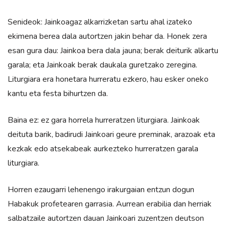
Senideok: Jainkoagaz alkarrizketan sartu ahal izateko
ekimena berea dala autortzen jakin behar da. Honek zera
esan gura dau: Jainkoa bera dala jauna; berak deiturik alkartu
garala; eta Jainkoak berak daukala guretzako zeregina.
Liturgiara era honetara hurreratu ezkero, hau esker oneko
kantu eta festa bihurtzen da.
Baina ez: ez gara horrela hurreratzen liturgiara. Jainkoak
deituta barik, badirudi Jainkoari geure preminak, arazoak eta
kezkak edo atsekabeak aurkezteko hurreratzen garala
liturgiara.
Horren ezaugarri lehenengo irakurgaian entzun dogun
Habakuk profetearen garrasia. Aurrean erabilia dan herriak
salbatzaile autortzen dauan Jainkoari zuzentzen deutson