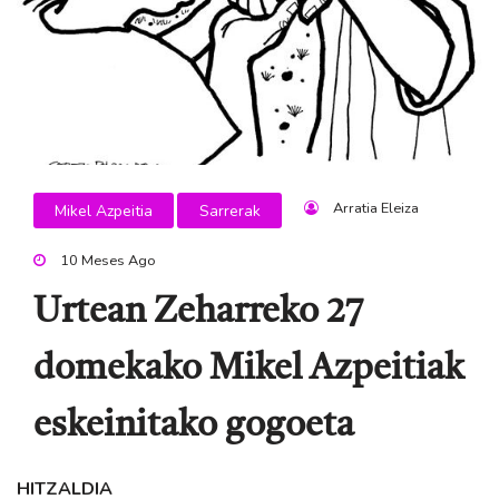
Arratia Eleiza
Mikel Azpeitia
Sarrerak
10 Meses Ago
Urtean Zeharreko 27
domekako Mikel Azpeitiak
eskeinitako gogoeta
HITZALDIA