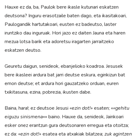
Hauxe ez da, ba, Paulok bere ikasle kutunari eskatzen
deutsona? Inguru erasotzaile baten dago, eta ikasitakoari,
Paulogandik hartutakoari, eusten ez badeutso, laster
iruntziko dau inguruak. Hori jazo ez daiten Jauna eta haren
mezua lotsa barik eta adoretsu iragarten jarraitzeko
eskatzen deutso.
Geuretu daigun, senideok, ebanjelioko koadroa. Jesusek
bere ikasleei ardura bat jarri deutse eskura, eginkizun bat
emon deutse; et ardura hori gauzatzeko orduan, euren
txikitasuna, ezina, pobrezia, ikusten dabe.
Baina, hara!; ez deutsoe Jesusi «
ezin dot!
» esaten; «
«gehitu
eiguzu sinismena
«» baino. Hauxe da, senideok, Jainkoari
esker onez erantzun gura deutsonaren erregua eta otoitza;
ez da: «
ezin dot!
» esatea eta atxakiak bilatzea;
zuk agintzen