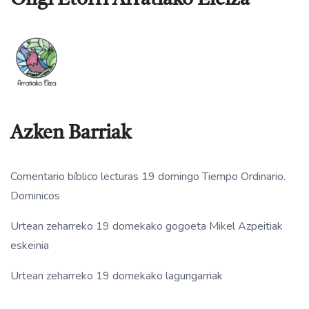
Ongi Etorri Arratiako Eleiza
Azken Barriak
Comentario bíblico lecturas 19 domingo Tiempo Ordinario.
Dominicos
Urtean zeharreko 19 domekako gogoeta Mikel Azpeitiak
eskeinia
Urtean zeharreko 19 domekako lagungarriak