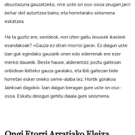
deustazuna gauzatzeko, nire uste on oso-osoa zeugan jarri
behar dot
autortzea baino, eta horretarako sinismena
eskatzea.
Ha ta guztiz ere, senideok, non izten gaitu Jesusek ikasleei
esandakoak? «
Gauza ez diran morroi gara
». Ez daigun uste
izan guk egindako gauzarik onen edo ederrenak ere ezer
merezi dauanik. Beste hauxe, alderantziz: poztu gaitezan
onbidean ibilteko gauza garalako, eta ibili gaitezan bide
horretan esker oneko seme-alaba lez. Hortik gorakoa
Jainkoari dagokio. Izan daigun beragan gure uste on oso-
osoa. Eskatu deiogun gehitu daiala gure sinismena.